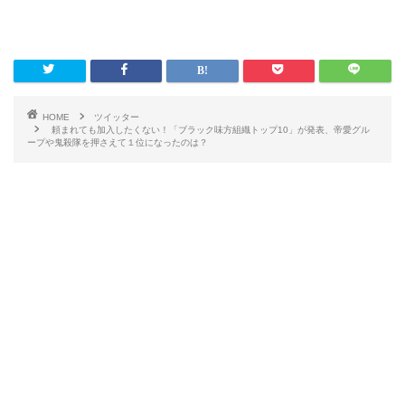
HOME
ツイッター
頼まれても加入したくない！「ブラック味方組織トップ10」が発表、帝愛グル
ープや鬼殺隊を押さえて１位になったのは？