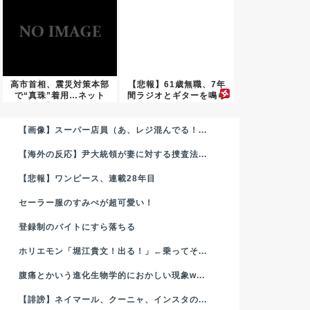
高市首相、震災対策本部
【悲報】61歳無職、7年
で“真珠”着用…ネット
間ラジオとギターを鳴ら
「その...
し続...
【画像】スーパー店員（あ、レジ混んでる！...
【海外の反応】尹大統領が妻に対する捜査法...
【悲報】ワンピース、連載28年目
セーラー服のすみぺが超可愛い！
登録制のバイトにすら落ちる
ホリエモン「堀江貴文！出る！」←乗ってそ...
腹痛とかいう進化生物学的におかしい現象w...
【誹謗】ネイマール、クーニャ、インスタの...