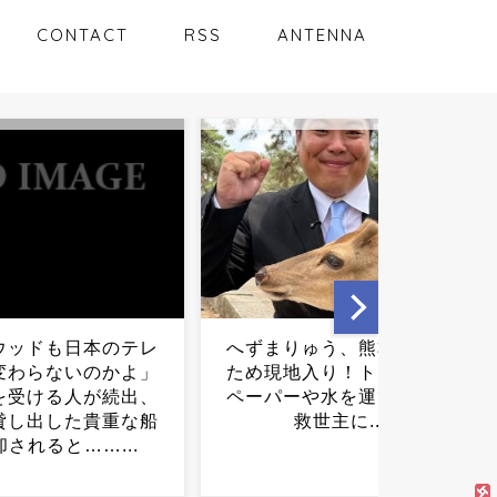
CONTACT
RSS
ANTENNA
りゅう、熊本を救う
【衝撃】今ちいかわの映画
地入り！トイレット
が話題沸騰中だけど、水の
ーや水を運び地域の
都の護神も2020年代に公開
救世主に...
されてたら・・・・・...