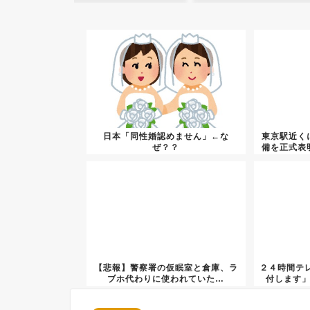
日本「同性婚認めません」←な
東京駅近く
ぜ？？
備を正式表
【悲報】警察署の仮眠室と倉庫、ラ
２４時間テレ
ブホ代わりに使われていた…
付します