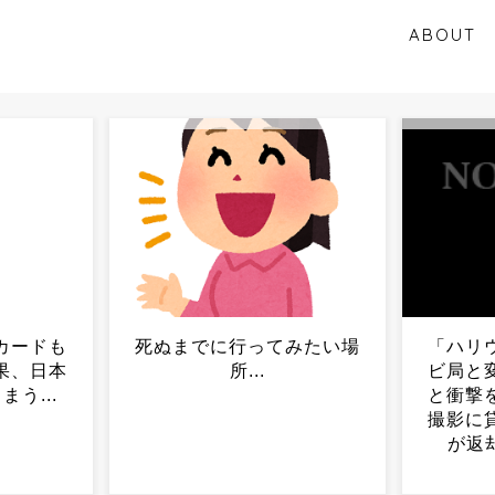
ABOUT
みたい場
「ハリウッドも日本のテレ
へずま
ビ局と変わらないのかよ」
ため現
と衝撃を受ける人が続出、
ペーパ
撮影に貸し出した貴重な船
が返却されると……...