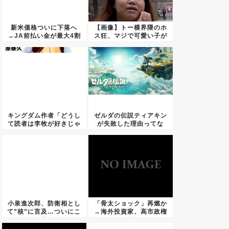
新米価格ついに下落へ
【画像】トー横界隈のホ
→JA前払い金が最大4割
ス狂、マジで可愛い子が
減、...
多いｗ...
キングダム作者「どうし
ゼルダの伝説ティアキン
て読者は李牧が好きじゃ
が失敗した理由ってな
ないの...
に？
小泉進次郎、防衛相とし
「骨太ショック」再燃か
て”核”に言及…ついにこ
→海外投資家、高市政権
の議...
の財政...