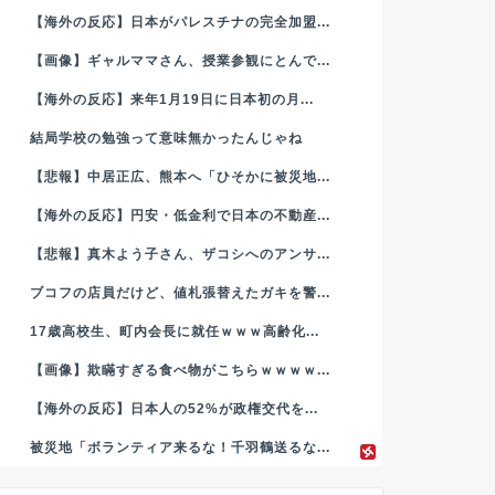
【海外の反応】日本がパレスチナの完全加盟...
【画像】ギャルママさん、授業参観にとんで...
【海外の反応】来年1月19日に日本初の月...
結局学校の勉強って意味無かったんじゃね
【悲報】中居正広、熊本へ「ひそかに被災地...
【海外の反応】円安・低金利で日本の不動産...
【悲報】真木よう子さん、ザコシへのアンサ...
ブコフの店員だけど、値札張替えたガキを警...
17歳高校生、町内会長に就任ｗｗｗ高齢化...
【画像】欺瞞すぎる食べ物がこちらｗｗｗｗ...
【海外の反応】日本人の52%が政権交代を...
被災地「ボランティア来るな！千羽鶴送るな...