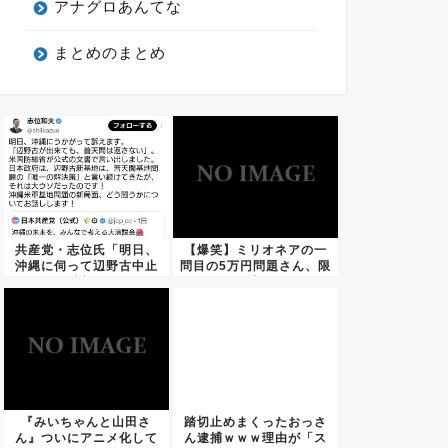
アナグロあんてな
まとめのまとめ
共産党・志位氏「明日、
【爆笑】ミリオネアの一
沖縄に伺って辺野古中止
問目の5万円問題さん、限
を訴え...
界突...
『みいちゃんと山田さ
踏切止めまくったおっさ
ん』ついにアニメ化して
ん逮捕ｗｗｗ理由が「ス