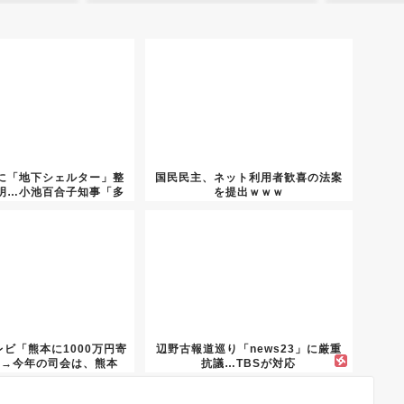
に「地下シェルター」整
国民民主、ネット利用者歓喜の法案
明…小池百合子知事「多
を提出ｗｗｗ
くの...
ビ「熊本に1000万円寄
辺野古報道巡り「news23」に厳重
」→今年の司会は、熊本
抗議…TBSが対応
県...