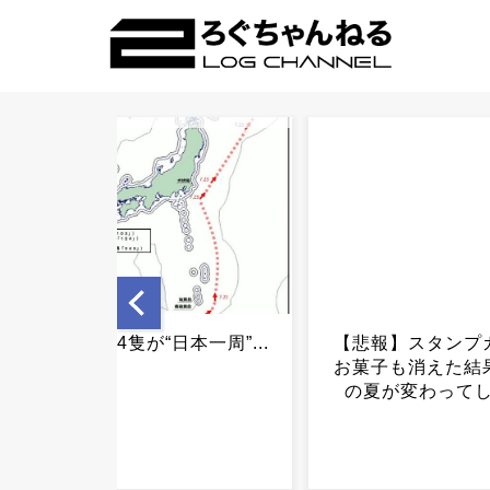
【悲報】スタンプカードも
死ぬまでに行って
お菓子も消えた結果、日本
所...
の夏が変わってしまう...