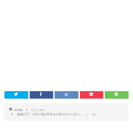
HOME
ツイッター
鬼滅の刃「上弦の鬼は百年ほど倒されていない」 → コレ