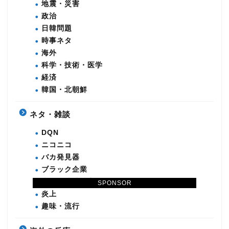
地震・災害
政治
日韓問題
時事ネタ
海外
科学・技術・医学
経済
韓国・北朝鮮
ネタ・雑談
DQN
ニコニコ
バカ発見器
ブラック企業
本日の地球滅亡
SPONSOR
炎上
趣味・流行