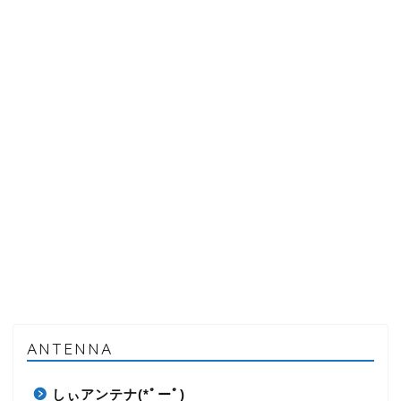
ANTENNA
しぃアンテナ(*ﾟーﾟ)