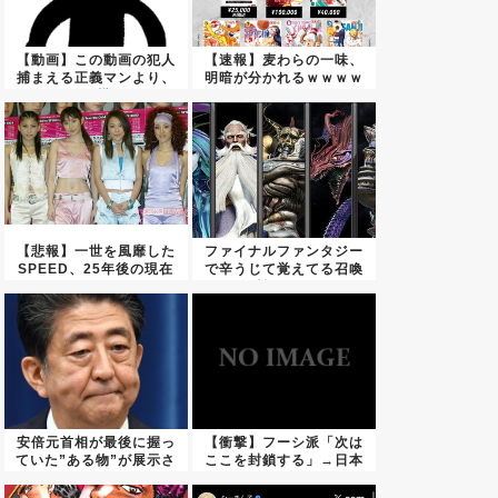
【動画】この動画の犯人
【速報】麦わらの一味、
捕まえる正義マンより、
明暗が分かれるｗｗｗｗ
その横...
ｗｗｗ...
【悲報】一世を風靡した
ファイナルファンタジー
SPEED、25年後の現在
で辛うじて覚えてる召喚
が...
獣ｗｗ...
安倍元首相が最後に握っ
【衝撃】フーシ派「次は
ていた”ある物”が展示さ
ここを封鎖する」→日本
れる
に致命...