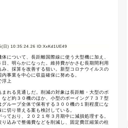
5(日) 10:35:24.26 ID:XxKd1UE49
体について、長距離国際線に使う大型機に加え、
４日、明らかになった。維持費がかさむ長期間利用
込み、採算を改善する狙い。新型コロナウイルスの
国内事業を中心に収益確保に努める。
で浮上
まれる見通しだ。削減の対象は長距離・大型のボ
）など約３０機のほか、小型のボーイング７３７型
はグループ全体で保有する３００機の１割程度にな
線に切り替える案も検討している。
っており、２０２１年３月期中に減損処理する。
絞り込みで整備費などを削減し、固定費圧縮策の柱