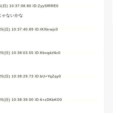
5(日) 10:37:08.80 ID:ZyySfRRE0
じゃないかな
5(日) 10:37:40.89 ID:IKXkrwjc0
25(日) 10:38:03.55 ID:KbvqdzNc0
25(日) 10:38:29.73 ID:bU+YqZqy0
25(日) 10:38:39.00 ID:6+zDKbKO0