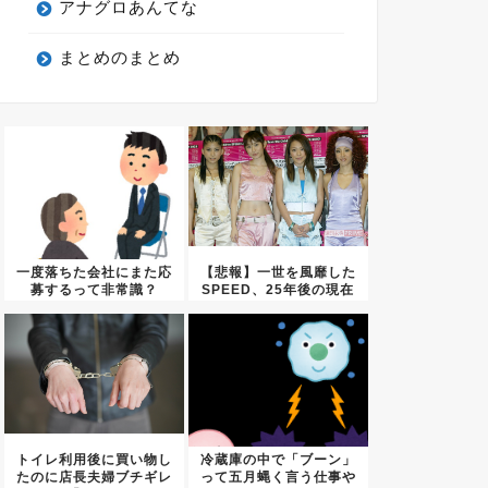
アナグロあんてな
まとめのまとめ
一度落ちた会社にまた応
【悲報】一世を風靡した
募するって非常識？
SPEED、25年後の現在
が...
トイレ利用後に買い物し
冷蔵庫の中で「ブーン」
たのに店長夫婦ブチギレ
って五月蝿く言う仕事や