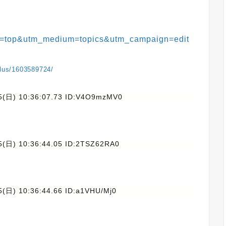
=top&utm_medium=topics&utm_campaign=edit
plus/1603589724/
5(日) 10:36:07.73 ID:V4O9mzMV0
5(日) 10:36:44.05 ID:2TSZ62RA0
5(日) 10:36:44.66 ID:a1VHU/Mj0