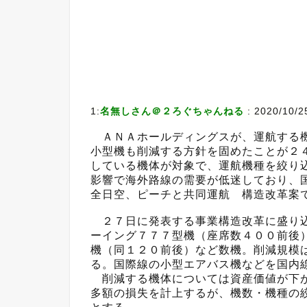
1:
名無しさん＠２ろぐちゃんねる
:
2020/10/2
ＡＮＡホールディングスが、運航する機
小型機も削減する方針を固めたことが２
している機体が対象で、運航機種を絞り
影響で海外路線の需要が低迷しており、
全日空、ピーチと共同運航 構造改革案
２７日に発表する事業構造改革に盛り込
ーイング７７７型機（座席数４００前後
機（同１２０前後）など数機。削減規模
る。国際線の小型エアバス機などを国内
削減する機体については資産価値が下が
多額の損失を計上するが、機数・機種の