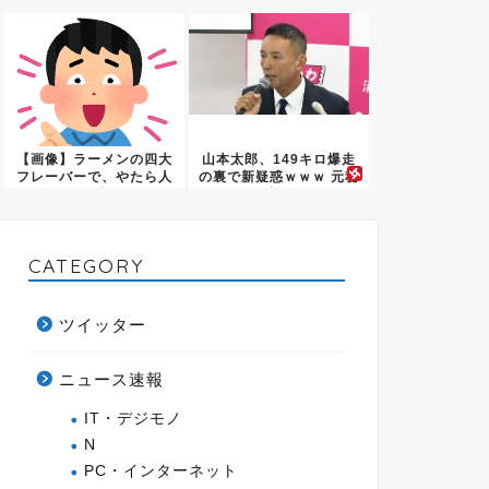
「コン...
ってる...
【画像】ラーメンの四大
山本太郎、149キロ爆走
フレーバーで、やたら人
の裏で新疑惑ｗｗｗ 元秘
気が少...
書...
CATEGORY
ツイッター
ニュース速報
IT・デジモノ
N
PC・インターネット