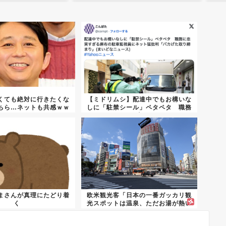
くても絶対に行きたくな
【ミドリムシ】配達中でもお構いな
ちら…ネットも共感ｗｗ
しに「駐禁シール」ペタペタ 職務
ｗｗ...
に忠...
まさんが真理にたどり着
欧米観光客「日本の一番ガッカリ観
く
光スポットは温泉、ただお湯が熱い
だけ...