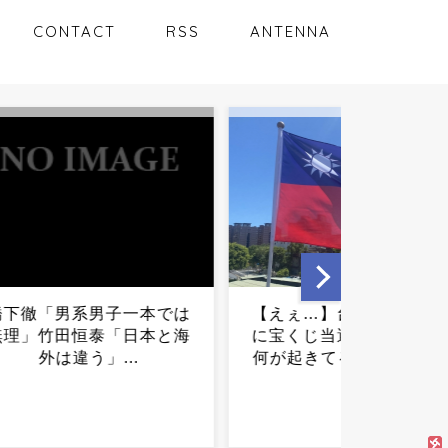
CONTACT
RSS
ANTENNA
「男系男子一本では
【えぇ…】台湾人「日本兵
竹田恒泰「日本と海
に宝くじ当選をお願い」←
外は違う」...
何が起きてるんだ？？？...