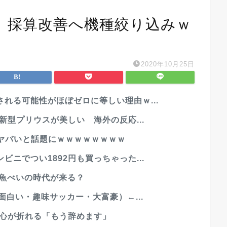
 採算改善へ機種絞り込みｗ
2020年10月25日
れる可能性がほぼゼロに等しい理由ｗ...
新型プリウスが美しい 海外の反応...
でヤバいと話題にｗｗｗｗｗｗｗｗ
ニでつい1892円も買っちゃった...
ら魚べいの時代が来る？
面白い・趣味サッカー・大富豪）←...
れ心が折れる「もう辞めます」