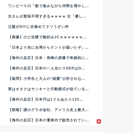
ワンピースの「船で進みながら仲間を増やし...
女さんが意味不明すぎるｗｗｗｗ 女「優し...
父親がDIYに目覚めてクソうざい件
【画像】のど自慢で陰好みJCｗｗｗｗｗｗ...
「日本より先に台湾からテントが届いたぞ」...
【海外の反応】日本・長崎の原爆で奇跡的に...
【海外の反応】日本の一人当たりGDPはG...
【疑問】小学生と大人の"純愛"が許されな...
実はオタクはヤンキーと行動様式が似ている...
【海外の反応】日本円は1ドルあたり155...
【朗報】謎のグラボ会社、アメリカ史上最大...
【海外の反応】日本の電車内で販売されてい...