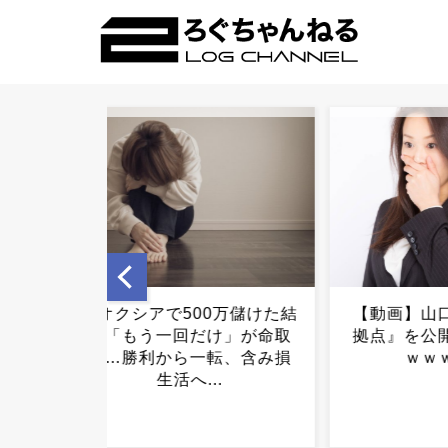
キオクシアで500万儲けた結
【動画】山口達也
果「もう一回だけ」が命取
拠点』を公開する
り…勝利から一転、含み損
ｗｗｗｗｗ..
生活へ...