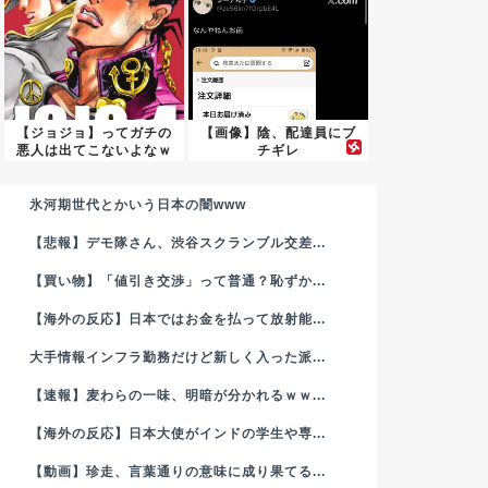
【ジョジョ】ってガチの
【画像】陰、配達員にブ
悪人は出てこないよなｗ
チギレ
ｗｗｗ
氷河期世代とかいう日本の闇www
【悲報】デモ隊さん、渋谷スクランブル交差...
【買い物】「値引き交渉」って普通？恥ずか...
【海外の反応】日本ではお金を払って放射能...
大手情報インフラ勤務だけど新しく入った派...
【速報】麦わらの一味、明暗が分かれるｗｗ...
【海外の反応】日本大使がインドの学生や専...
【動画】珍走、言葉通りの意味に成り果てる...