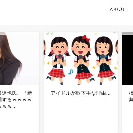
ABOUT
氏、『新
アイドルが歌下手な理由...
橋下徹
ｗｗｗｗ
無理」
.