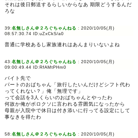
それは後日郵送するらしいからなあ 期限どうするんだ
ろな
39:
名無しさん＠２ろぐちゃんねる
:
2020/10/05(月)
08:57:30.74 ID:uZxCkS/a0
普通に学校あるし家族連れはあんまりいないよね
43:
名無しさん＠２ろぐちゃんねる
:
2020/10/05(月)
09:00:49.44 ID:RfAMtPHm0
バイト先で
パートのおばちゃん「旅行したいんだけどシフト代わ
ってくれない？」俺「無理です」
って会話を3人くらいのおばちゃんとやったわ
何故か俺がボロクソに言われる雰囲気になったから
母親が入院中で休日は付き添いに行ってる設定にして
事なきを得たわ
58:
名無しさん＠２ろぐちゃんねる
:
2020/10/05(月)