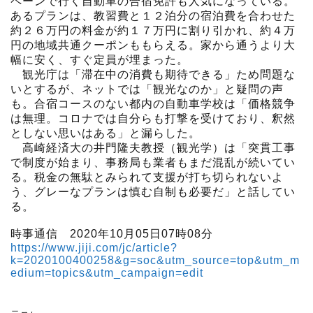
ペーンで行く自動車の合宿免許も人気になっている。
あるプランは、教習費と１２泊分の宿泊費を合わせた
約２６万円の料金が約１７万円に割り引かれ、約４万
円の地域共通クーポンももらえる。家から通うより大
幅に安く、すぐ定員が埋まった。
観光庁は「滞在中の消費も期待できる」ため問題な
いとするが、ネットでは「観光なのか」と疑問の声
も。合宿コースのない都内の自動車学校は「価格競争
は無理。コロナでは自分らも打撃を受けており、釈然
としない思いはある」と漏らした。
高崎経済大の井門隆夫教授（観光学）は「突貫工事
で制度が始まり、事務局も業者もまだ混乱が続いてい
る。税金の無駄とみられて支援が打ち切られないよ
う、グレーなプランは慎む自制も必要だ」と話してい
る。
時事通信 2020年10月05日07時08分
https://www.jiji.com/jc/article?
k=2020100400258&g=soc&utm_source=top&utm_m
edium=topics&utm_campaign=edit