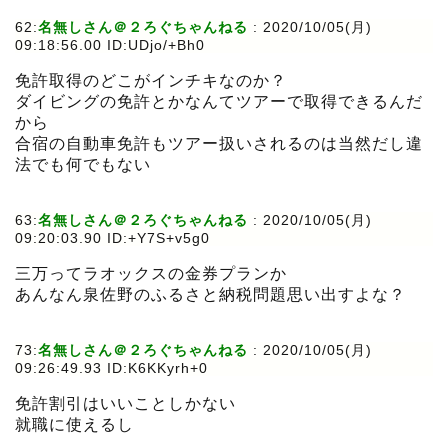
62:
名無しさん＠２ろぐちゃんねる
:
2020/10/05(月)
09:18:56.00 ID:UDjo/+Bh0
免許取得のどこがインチキなのか？
ダイビングの免許とかなんてツアーで取得できるんだ
から
合宿の自動車免許もツアー扱いされるのは当然だし違
法でも何でもない
63:
名無しさん＠２ろぐちゃんねる
:
2020/10/05(月)
09:20:03.90 ID:+Y7S+v5g0
三万ってラオックスの金券プランか
あんなん泉佐野のふるさと納税問題思い出すよな？
73:
名無しさん＠２ろぐちゃんねる
:
2020/10/05(月)
09:26:49.93 ID:K6KKyrh+0
免許割引はいいことしかない
就職に使えるし