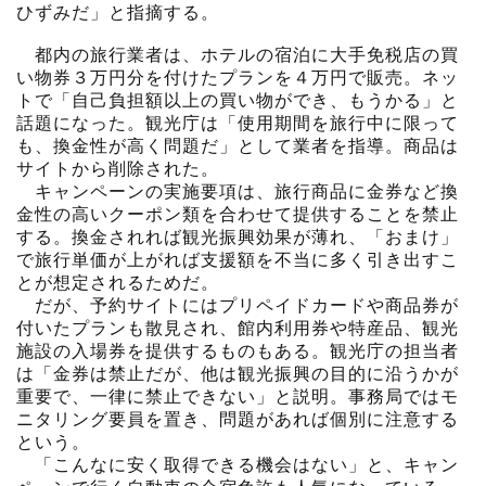
ひずみだ」と指摘する。
都内の旅行業者は、ホテルの宿泊に大手免税店の買
い物券３万円分を付けたプランを４万円で販売。ネッ
トで「自己負担額以上の買い物ができ、もうかる」と
話題になった。観光庁は「使用期間を旅行中に限って
も、換金性が高く問題だ」として業者を指導。商品は
サイトから削除された。
キャンペーンの実施要項は、旅行商品に金券など換
金性の高いクーポン類を合わせて提供することを禁止
する。換金されれば観光振興効果が薄れ、「おまけ」
で旅行単価が上がれば支援額を不当に多く引き出すこ
とが想定されるためだ。
だが、予約サイトにはプリペイドカードや商品券が
付いたプランも散見され、館内利用券や特産品、観光
施設の入場券を提供するものもある。観光庁の担当者
は「金券は禁止だが、他は観光振興の目的に沿うかが
重要で、一律に禁止できない」と説明。事務局ではモ
ニタリング要員を置き、問題があれば個別に注意する
という。
「こんなに安く取得できる機会はない」と、キャン