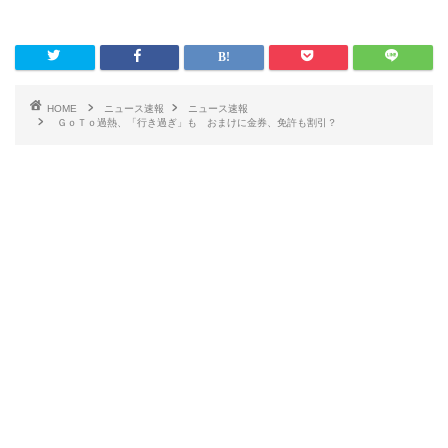
HOME
ニュース速報
ニュース速報
ＧｏＴｏ過熱、「行き過ぎ」も おまけに金券、免許も割引？