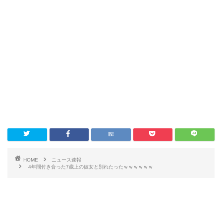
HOME
ニュース速報
4年間付き合った7歳上の彼女と別れたったｗｗｗｗｗｗ