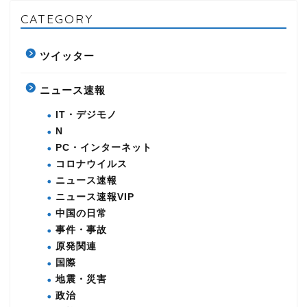
CATEGORY
ツイッター
ニュース速報
IT・デジモノ
N
PC・インターネット
コロナウイルス
ニュース速報
ニュース速報VIP
中国の日常
事件・事故
原発関連
国際
地震・災害
政治