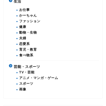
生活
お仕事
かーちゃん
ファッション
健康
動物・生物
夫婦
恋愛系
育児・教育
食べ物系
芸能・スポーツ
TV・芸能
アニメ・マンガ・ゲーム
スポーツ
画像