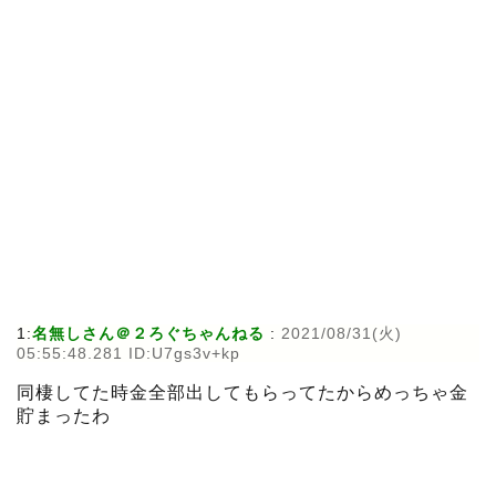
1:
名無しさん＠２ろぐちゃんねる
:
2021/08/31(火)
05:55:48.281 ID:U7gs3v+kp
同棲してた時金全部出してもらってたからめっちゃ金
貯まったわ