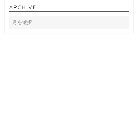
ARCHIVE