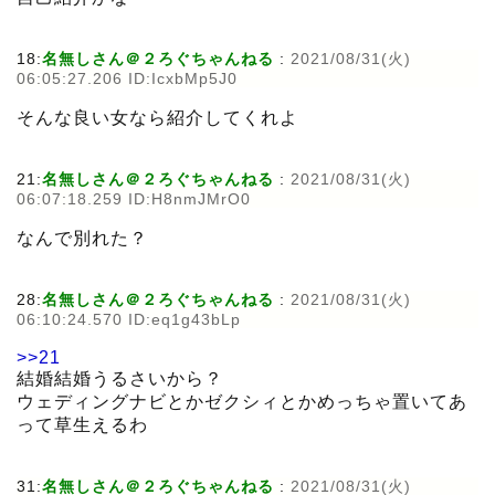
18:
名無しさん＠２ろぐちゃんねる
:
2021/08/31(火)
06:05:27.206 ID:IcxbMp5J0
そんな良い女なら紹介してくれよ
21:
名無しさん＠２ろぐちゃんねる
:
2021/08/31(火)
06:07:18.259 ID:H8nmJMrO0
なんで別れた？
28:
名無しさん＠２ろぐちゃんねる
:
2021/08/31(火)
06:10:24.570 ID:eq1g43bLp
>>21
結婚結婚うるさいから？
ウェディングナビとかゼクシィとかめっちゃ置いてあ
って草生えるわ
31:
名無しさん＠２ろぐちゃんねる
:
2021/08/31(火)