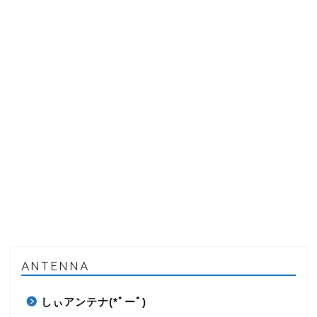
ANTENNA
しぃアンテナ(*ﾟーﾟ)