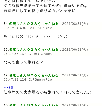
あと俺転職で地元戻るからね
次の就職先決まって今日で今の仕事辞めるのよ
有給消化して荷物も送り済みだわ実家に
34:
名無しさん＠２ろぐちゃんねる
:
2021/08/31(火)
06:17:24.496 ID:+0lKPXRbM
あ゛だじの゛じがん゛がえ゛じでよ゛！！！！！
36:
名無しさん＠２ろぐちゃんねる
:
2021/08/31(火)
06:17:38.137 ID:RBYAJAxB0
なんて言って別れた？
42:
名無しさん＠２ろぐちゃんねる
:
2021/08/31(火)
06:47:11.124 ID:PBmtygF1p
>>36
仕事辞めて実家帰るから別れてくれって言ったよ
40:
名無しさん＠２ろぐちゃんねる
:
2021/08/31(火)