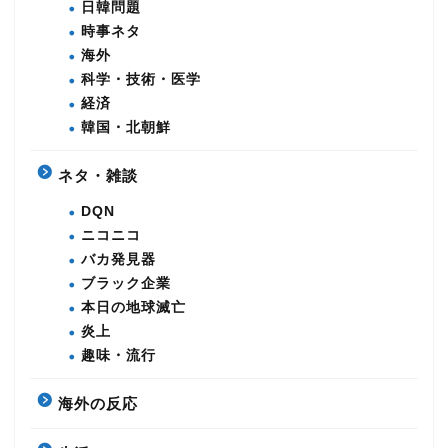
日韓問題
時事ネタ
海外
科学・技術・医学
経済
韓国・北朝鮮
ネタ・雑談
DQN
ニコニコ
バカ発見器
ブラック企業
本日の地球滅亡
炎上
趣味・流行
海外の反応