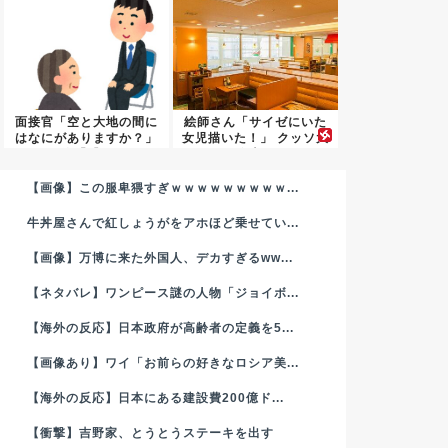
面接官「空と大地の間に
絵師さん「サイゼにいた
はなにがありますか？」
女児描いた！」 クッソ大
俺「『...
炎上...
【画像】この服卑猥すぎｗｗｗｗｗｗｗｗｗ...
牛丼屋さんで紅しょうがをアホほど乗せてい...
【画像】万博に来た外国人、デカすぎるww...
【ネタバレ】ワンピース謎の人物「ジョイボ...
【海外の反応】日本政府が高齢者の定義を5...
【画像あり】ワイ「お前らの好きなロシア美...
【海外の反応】日本にある建設費200億ド...
【衝撃】吉野家、とうとうステーキを出す