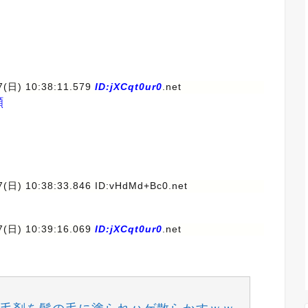
17(日) 10:38:11.579
ID:jXCqt0ur0
.net
顔
17(日) 10:38:33.846 ID:vHdMd+Bc0.net
17(日) 10:39:16.069
ID:jXCqt0ur0
.net