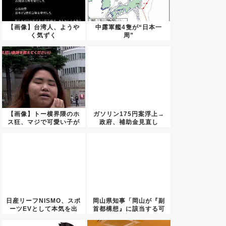
【画像】台湾人、ようや
中露軍艦4隻が“日本一
く気ずく
周”
【画像】トー横界隈のホ
ガソリン175円案浮上→
ス狂、マジで可愛い子が
政府、補助金見直し
多いｗ...
日産リーフNISMO、スポ
岡山県知事「岡山が『副
ーツEVとして本気を出
首都構想』に該当する可
し...
能性は...