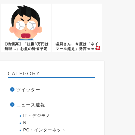
泣いて...
ックパ...
【物価高】「往復3万円は
塩貝さん、今度は「ネイ
無理…」お盆の帰省予定
マール超え」発言ｗｗｗ
なし...
ｗｗｗ...
CATEGORY
ツイッター
ニュース速報
IT・デジモノ
N
PC・インターネット