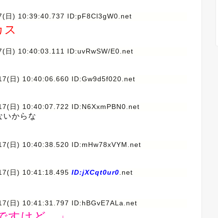
17(日) 10:39:40.737 ID:pF8Cl3gW0.net
カス
17(日) 10:40:03.111 ID:uvRwSW/E0.net
/17(日) 10:40:06.660 ID:Gw9d5f020.net
/17(日) 10:40:07.722 ID:N6XxmPBN0.net
ないからな
/17(日) 10:40:38.520 ID:mHw78xVYM.net
/17(日) 10:41:18.495
ID:jXCqt0ur0
.net
/17(日) 10:41:31.797 ID:hBGvE7ALa.net
ですけど…」