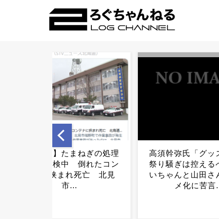
高須幹弥氏「グッズ化やお
箕輪厚介さん「物
祭り騒ぎは控えるべき」み
り・円安163円・
いちゃんと山田さんのアニ
き、日本さすが
メ化に苦言...
ね？」...