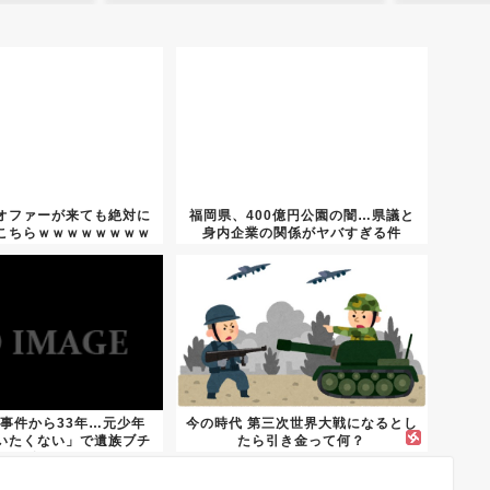
オファーが来ても絶対に
福岡県、400億円公園の闇…県議と
こちらｗｗｗｗｗｗｗｗ
身内企業の関係がヤバすぎる件
事件から33年…元少年
今の時代 第三次世界大戦になるとし
いたくない」で遺族ブチ
たら引き金って何？
ギレ