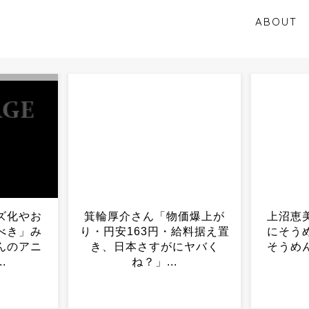
ABOUT
価爆上が
上沼恵美子ブチギレ「簡単
薬剤師
給料据え置
にそうめん作れ言うけど、
が下が
にヤバく
そうめん作りて地獄なんよ
」...