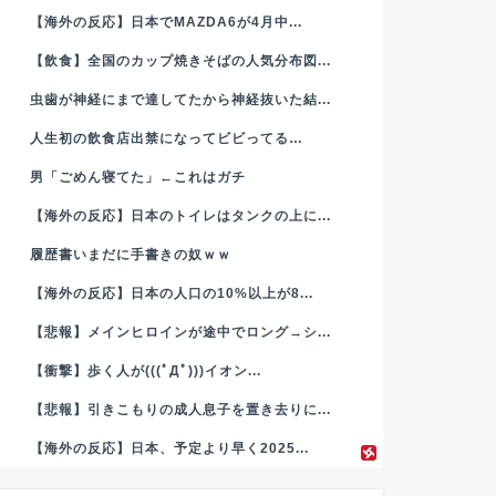
【海外の反応】日本でMAZDA6が4月中...
【飲食】全国のカップ焼きそばの人気分布図...
虫歯が神経にまで達してたから神経抜いた結...
人生初の飲食店出禁になってビビってる…
男「ごめん寝てた」←これはガチ
【海外の反応】日本のトイレはタンクの上に...
履歴書いまだに手書きの奴ｗｗ
【海外の反応】日本の人口の10%以上が8...
【悲報】メインヒロインが途中でロング→シ...
【衝撃】歩く人が(((ﾟДﾟ)))イオン...
【悲報】引きこもりの成人息子を置き去りに...
【海外の反応】日本、予定より早く2025...