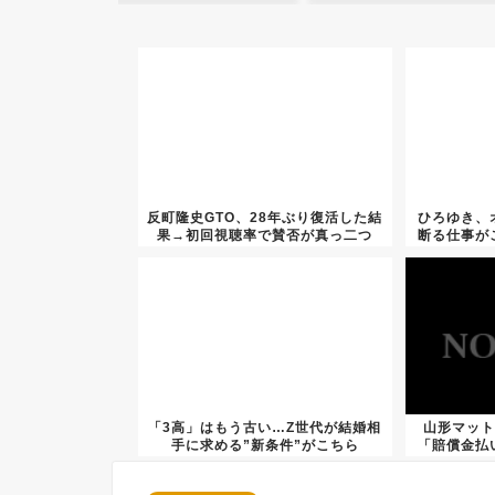
反町隆史GTO、28年ぶり復活した結
ひろゆき、
果→初回視聴率で賛否が真っ二つ
断る仕事が
に...
「3高」はもう古い…Z世代が結婚相
山形マット
手に求める”新条件”がこちら
「賠償金払