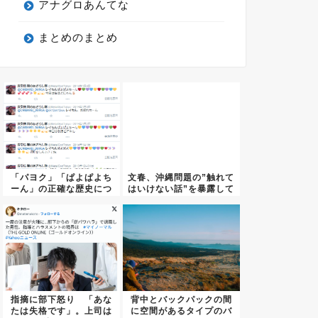
アナグロあんてな
まとめのまとめ
「パヨク」「ぱよぱよち
文春、沖縄問題の”触れて
ーん」の正確な歴史につ
はいけない話”を暴露して
いて ...
し...
指摘に部下怒り 「あな
背中とバックパックの間
たは失格です」。上司は
に空間があるタイプのバ