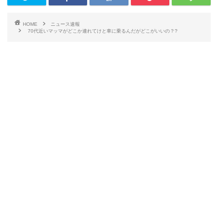
HOME
ニュース速報
70代近いマッマがどこか連れてけと車に乗るんだがどこがいいの？?