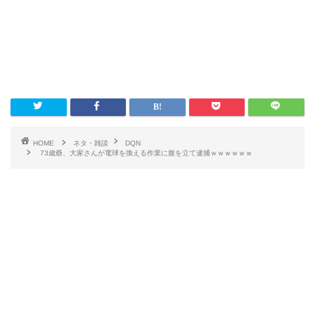
HOME
ネタ・雑談
DQN
73歳爺、大家さんが電球を換える作業に腹を立て逮捕ｗｗｗｗｗｗ