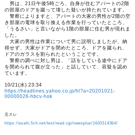
男は、21日午後5時ごろ、自身が住むアパートの2階
の部屋のドアを蹴って壊した疑いが持たれています。
警察によりますと、アパートの大家の男性が2階の空
き部屋の電球を取り換える作業を行っていたところ、
「うるさい」と言いながら1階の部屋に住む男が現れま
した。
大家の男性は作業について男に説明しましたが、納
得せず、大家がドアを閉めたところ、ドアを蹴られ、
ドアのガラスを割られたということです。
警察の調べに対し男は、「話をしている途中にドア
を閉められて腹が立った」と話していて、容疑を認め
ています。
10/21(水) 23:34
https://headlines.yahoo.co.jp/hl?a=20201021-
00000026-hbcv-hok
元スレ
https://asahi.5ch.net/test/read.cgi/newsplus/1603314364/