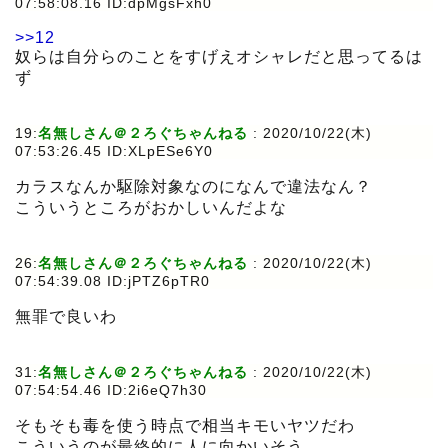
07:58:08.16 ID:dpMgsFxh0
>>12
奴らは自分らのことをすげえオシャレだと思ってるは
ず
19:
名無しさん＠２ろぐちゃんねる
:
2020/10/22(木)
07:53:26.45 ID:XLpESe6Y0
カラスなんか駆除対象なのになんで違法なん？
こういうところがおかしいんだよな
26:
名無しさん＠２ろぐちゃんねる
:
2020/10/22(木)
07:54:39.08 ID:jPTZ6pTR0
無罪で良いわ
31:
名無しさん＠２ろぐちゃんねる
:
2020/10/22(木)
07:54:54.46 ID:2i6eQ7h30
そもそも毒を使う時点で相当キモいヤツだわ
こういうのが最終的に人に向かいそう