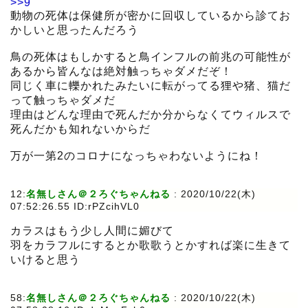
>>9
動物の死体は保健所が密かに回収しているから診てお
かしいと思ったんだろう
鳥の死体はもしかすると鳥インフルの前兆の可能性が
あるから皆んなは絶対触っちゃダメだぞ！
同じく車に轢かれたみたいに転がってる狸や猪、猫だ
って触っちゃダメだ
理由はどんな理由で死んだか分からなくてウィルスで
死んだかも知れないからだ
万が一第2のコロナになっちゃわないようにね！
12:
名無しさん＠２ろぐちゃんねる
:
2020/10/22(木)
07:52:26.55 ID:rPZcihVL0
カラスはもう少し人間に媚びて
羽をカラフルにするとか歌歌うとかすれば楽に生きて
いけると思う
58:
名無しさん＠２ろぐちゃんねる
:
2020/10/22(木)