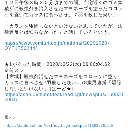
１２日午後３時３０分頃までの間、自宅近くのゴミ集
積所に殺虫剤を混入させたマヨネーズを塗ったコロッ
ケを置いてカラスに食べさせ、７羽を殺した疑い。
「カラスを駆除しないといけないと思っていたが、法
律違反とは知らなかった」と話しているという。
https://www.yomiuri.co.jp/national/20201020-
OYT1T50244/
★1が立った時間 2020/10/22(木) 06:00:04.62
※前スレ
【宮城】殺虫剤混ぜたマヨネーズをコロッケに塗り、
カラスに食べさせ7羽殺した疑い…78歳男逮捕「駆除
しないといけない」 [ばーど★]
https://asahi.5ch.net/test/read.cgi/newsplus/160331
4004/
元スレ
https://asahi.5ch.net/test/read.cgi/newsplus/1603320563/