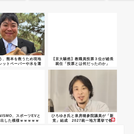
う、熊本を救うため現地
【京大騒然】教職員投票３位が総長
レットペーパーや水を運
就任「投票とは何だったのか」
び地...
ISMO、スポーツEVと
ひろゆき氏と泉房穂参院議員が「新
を出した模様ｗｗｗｗｗ
党」結成 2027統一地方選挙で都
内...