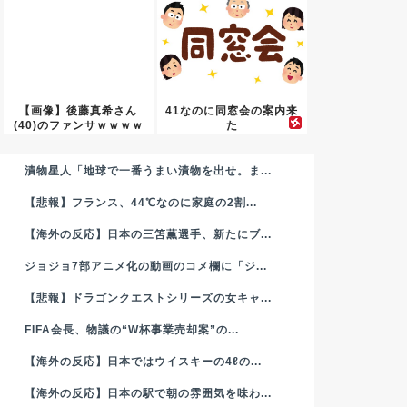
【画像】後藤真希さん
41なのに同窓会の案内来
(40)のファンサｗｗｗｗ
た
ｗ
漬物星人「地球で一番うまい漬物を出せ。ま...
【悲報】フランス、44℃なのに家庭の2割...
【海外の反応】日本の三笘薫選手、新たにブ...
ジョジョ7部アニメ化の動画のコメ欄に「ジ...
【悲報】ドラゴンクエストシリーズの女キャ...
FIFA会長、物議の“W杯事業売却案”の...
【海外の反応】日本ではウイスキーの4ℓの...
【海外の反応】日本の駅で朝の雰囲気を味わ...