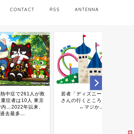
CONTACT
RSS
ANTENNA
「ディズニーっておば
【画像】オマエラ、完全に
の行くところでしょ」
やらかす
←マジか...
WWWWWWWWWWWWW
WWWWWWWWWWWWW
WWWWWWWWWWWWW
WWWWW...