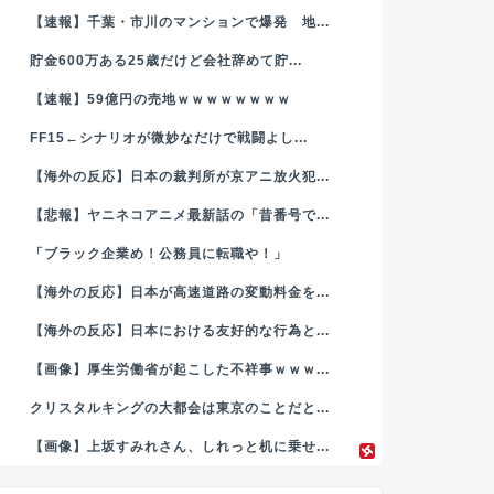
【速報】千葉・市川のマンションで爆発 地...
貯金600万ある25歳だけど会社辞めて貯...
【速報】59億円の売地ｗｗｗｗｗｗｗｗ
FF15←シナリオが微妙なだけで戦闘よし...
【海外の反応】日本の裁判所が京アニ放火犯...
【悲報】ヤニネコアニメ最新話の「昔番号で...
「ブラック企業め！公務員に転職や！」
【海外の反応】日本が高速道路の変動料金を...
【海外の反応】日本における友好的な行為と...
【画像】厚生労働省が起こした不祥事ｗｗｗ...
クリスタルキングの大都会は東京のことだと...
【画像】上坂すみれさん、しれっと机に乗せ...