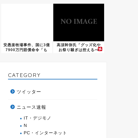
ると話...
に困惑...
安愚楽牧場事件、国に3億
高須幹弥氏「グッズ化や
7900万円賠償命令「も
お祭り騒ぎは控えるべ
っ...
き」みい...
CATEGORY
ツイッター
ニュース速報
IT・デジモノ
N
PC・インターネット