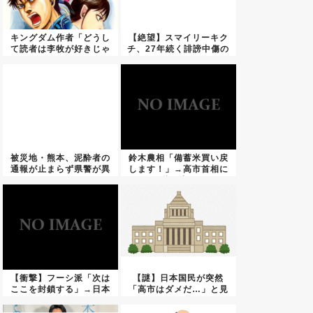
キングダム作者「どうし
【絶望】スマイリーキク
て読者は李牧が好きじゃ
チ、27年続く誹謗中傷の
ないの...
始ま...
被災地・熊本、泥酔者の
鈴木農相「備蓄米買い戻
通報が止まらず県警が異
します！」→高市首相に
例のお...
秒で止...
【衝撃】フーシ派「次は
【謎】日本国民が突然
ここを封鎖する」→日本
「高市はダメだ…」と見
に致命...
限った理...