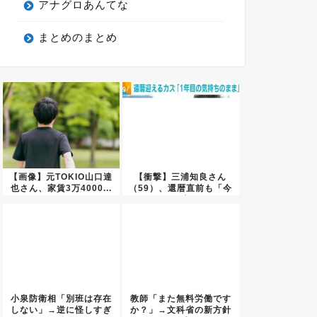
アナグロあんてな
まとめのまとめ
【画像】元TOKIO山口達
【衝撃】三浦知良さん
也さん、家賃3万4000...
（59）、還暦直前も「今
でも上...
小泉防衛相「別班は存在
教師「また無料労働です
しない」→逆に怪しすぎ
か？」→文科省の新方針