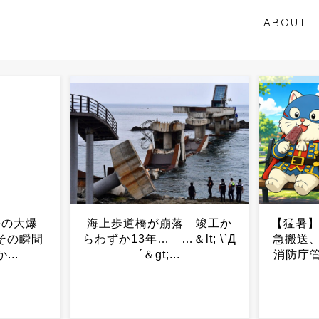
ABOUT
落 竣工か
【猛暑】熱中症で261人が救
若者
lt; \`Д
急搬送、重症者は10人 東京
さん
消防庁管内…2022年以来、
過去最多...