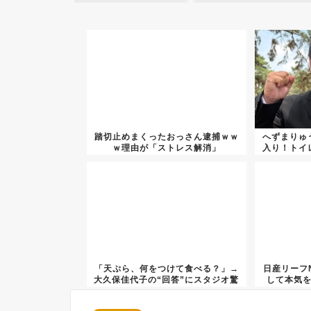
踏切止めまくったおっさん逮捕ｗｗ
へずまりゅ
ｗ理由が「ストレス解消」
入り！トイ
「天ぷら、何をつけて食べる？」→
日産リーフN
大久保佳代子の“回答”にスタジオ驚
して本気
き...