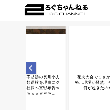
花火大会でまさかの大爆
海上歩道橋が崩
発…現場が騒然、その瞬間
らわずか13年… …＆
何が起きたのか...
´＆gt;...