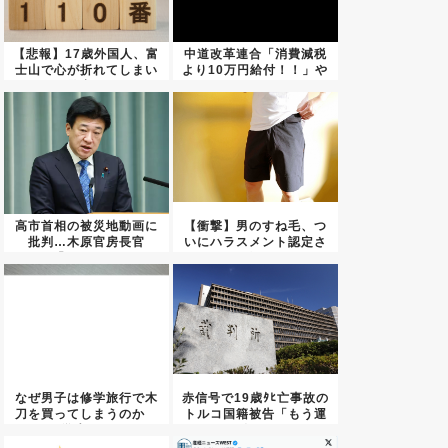
【悲報】17歳外国人、富
中道改革連合「消費減税
士山で心が折れてしまい
より10万円給付！！」や
警察...
っぱ...
高市首相の被災地動画に
【衝撃】男のすね毛、つ
批判…木原官房長官
いにハラスメント認定さ
「BGMも...
れ始め...
なぜ男子は修学旅行で木
赤信号で19歳ﾀﾋ亡事故の
刀を買ってしまうのか
トルコ国籍被告「もう運
学生に...
転...