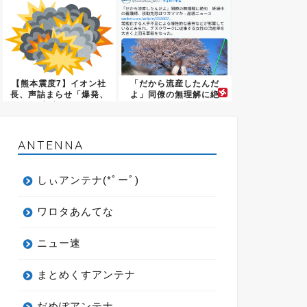
【熊本震度7】イオン社
「だから流産したんだ
長、声詰まらせ「爆発、
よ」同僚の無理解に絶
想定し...
句 妊娠中...
ANTENNA
しぃアンテナ(*ﾟーﾟ)
ワロタあんてな
ニュー速
まとめくすアンテナ
だめぽアンテナ