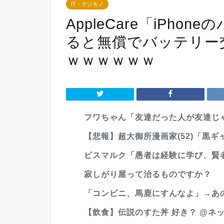
IT・デジモノ
AppleCare「iPho
ると無償でバッテリー
ｗｗｗｗｗｗ
フワちゃん「友達だった人が友達じゃ
【悲報】超大御所漫画家(52)「黒
ビスマルク「愚者は経験に学び、賢
寂しがり屋って治るものですか？
「コンビニ、馬鹿にすんなよ」→あの
【飲食】伝説のすた丼 好き？ @ネ