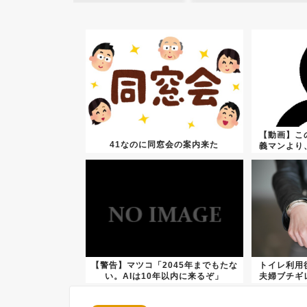
【動画】こ
41なのに同窓会の案内来た
義マンより
【警告】マツコ「2045年までもたな
トイレ利用
い。AIは10年以内に来るぞ」
夫婦ブチギ