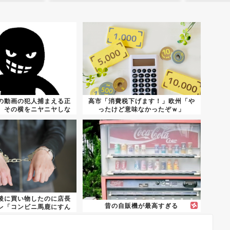
の動画の犯人捕まえる正
高市「消費税下げます！」欧州「や
、その横をニヤニヤしな
ったけど意味なかったぞｗ」
がら...
後に買い物したのに店長
昔の自販機が最高すぎる
レ「コンビニ馬鹿にすん
なよ...