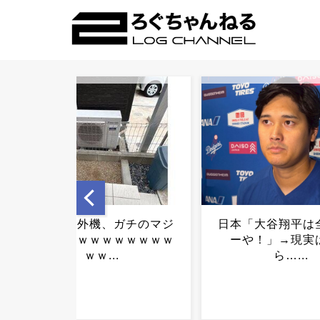
日本「大谷翔平は全米スタ
高市首相、党内か
ーや！」→現実はこち
「財源見つからな
ら…...
下げろ」と批判
ｗ...