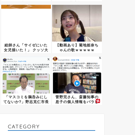
険証は...
暴徒化...
絵師さん「サイゼにいた
【動画あり】菊地姫奈ち
女児描いた！」 クッソ大
ゃんの歌ｗｗｗｗｗ
炎上...
「マスコミを鵜呑みにし
菅野完さん、斎藤知事の
てないか?」野志克仁市長
息子の個人情報をバラし
が中...
虐めを...
CATEGORY