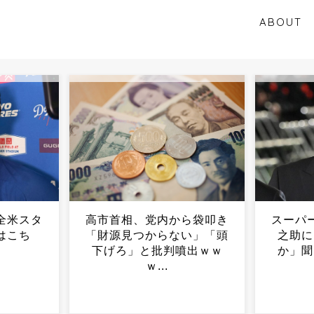
ABOUT
ら袋叩き
スーパーで見かけた阿部慎
女さん
い」「頭
之助に「今どうしてるの
を大量
噴出ｗｗ
か」聞いてみた結果ｗｗ
で
ｗ...