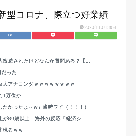
 新型コロナ、際立つ好業績
2020年10月30日
大改造されたけどなんか質問ある？【...
円だった
巨大アナコンダｗｗｗｗｗｗｗｗ
で1万位か
したかったよ～w」当時ワイ（！！！）
が80歳以上 海外の反応「経済シ...
才現るｗｗ