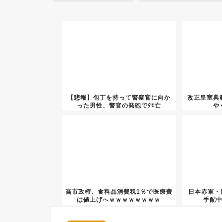
【悲報】包丁を持って警察官に向か
改正皇室典
った男性、警官の発砲でﾀﾋ亡
や
高市政権、食料品消費税1％で医療費
日本赤軍・岡
は値上げへｗｗｗｗｗｗｗｗ
手配