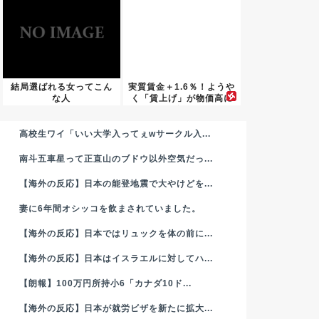
結局選ばれる女ってこん
実質賃金＋1.6％！ようや
な人
く「賃上げ」が物価高に
追...
高校生ワイ「いい大学入ってぇwサークル入...
南斗五車星って正直山のブドウ以外空気だっ...
【海外の反応】日本の能登地震で大やけどを...
妻に6年間オシッコを飲まされていました。
【海外の反応】日本ではリュックを体の前に...
【海外の反応】日本はイスラエルに対してハ...
【朗報】100万円所持小6「カナダ10ド...
【海外の反応】日本が就労ビザを新たに拡大...