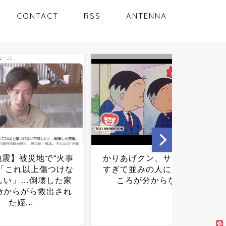
CONTACT
RSS
ANTENNA
あげクン、サイコパス
今北容疑者は「3人の子ども
て並みの人には笑いど
を育てる面白くて優しい父
ろが分からない...
親」→ﾀﾋ体遺棄の疑いで交
際相手を逮捕...