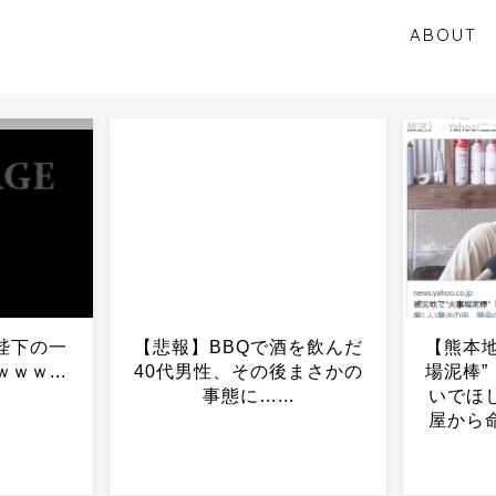
ABOUT
酒を飲んだ
【熊本地震】被災地で“火事
かり
後まさかの
場泥棒”「これ以上傷つけな
すぎ
..
いでほしい」…倒壊した家
こ
屋から命からがら救出され
た姪...