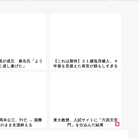
範が成立 麻生氏「よう
【これは期待】２１歳塩貝健人、４
く成し遂げた」
年後を見据えた発言が頼もしすぎる
件
本公三、ﾀﾋ亡 → 国際
東大教授、入試サイトに「六四天安
中のまま生涯終える
門」を仕込んだ結果