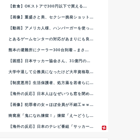
【飲食】OKストアで300円以下で買える...
【画像】重盛さと美、セクシー挑発ショット...
【動画】アメリカ人様、ハンバーガーを使っ...
とあるゲームセンターの対応があまりにも良...
熊本の避難所にクーラー300台到着→まさ...
【困惑】日本サッカー協会さん、31億円の...
大学中退して公務員になったけど大卒資格取...
【制度悪用】生活保護者、処方薬を若者らに...
【海外の反応】日本人はなぜいつも窓を閉め...
【画像】犯罪者の女＝ほぼ全員が不細工ｗｗ...
猗窩座「鬼になれ煉獄！」煉獄「え〜どうし...
【海外の反応】日本のテレビ番組「サッカー...