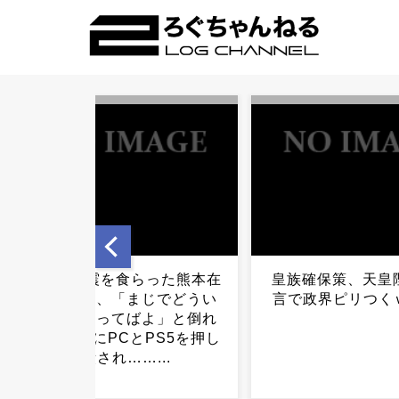
皇族確保策、天皇陛下の一
【悲報】BBQで
言で政界ピリつくｗｗｗ...
40代男性、その
事態に….