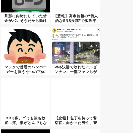
旦那に内緒にしていた借
【悲報】高市首相の“個人
金がバレそうだから助け
的なSNS投稿”で習近平
て欲し...
ブ...
マックで普通のハンバー
W杯決勝で敗れたアルゼ
ガーを買うやつの正体
ンチン、一部ファンらが
暴徒化...
BBQ客、ゴミも炭も放
【悲報】包丁を持って警
置…河川敷がとんでもな
察官に向かった男性、警
い状態...
官の発...