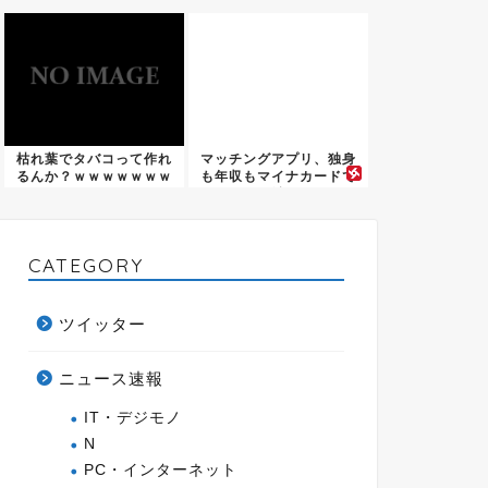
泣いて...
藤原道...
枯れ葉でタバコって作れ
マッチングアプリ、独身
るんか？ｗｗｗｗｗｗｗ
も年収もマイナカードで
ｗｗｗ
一発証...
CATEGORY
ツイッター
ニュース速報
IT・デジモノ
N
PC・インターネット