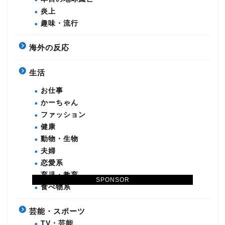
炎上
趣味・流行
海外の反応
生活
お仕事
かーちゃん
ファッション
健康
動物・生物
夫婦
恋愛系
育児・教育
SPONSOR
食べ物系
芸能・スポーツ
TV・芸能