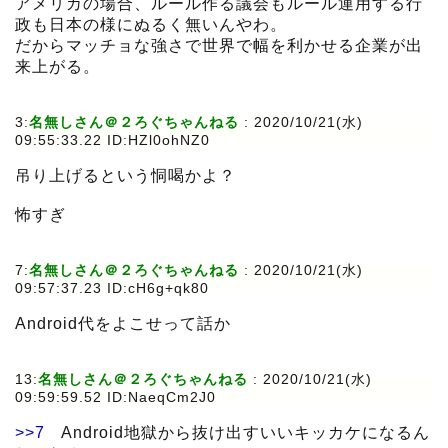
アメリカの場合、ルール作る議会もルール運用する行
政も日本の様にぬるく無いんやわ。
だからマッチョな強さで世界で幅を利かせる企業が出
来上がる。
3:
名無しさん＠２ろぐちゃんねる
:
2020/10/21(水)
09:55:33.22 ID:HZl0ohNZ0
吊り上げるという恫喝かよ？
怖すぎ
7:
名無しさん＠２ろぐちゃんねる
:
2020/10/21(水)
09:57:37.23 ID:cH6g+qk80
Android代をよこせって話か
13:
名無しさん＠２ろぐちゃんねる
:
2020/10/21(水)
09:59:59.52 ID:NaeqCm2J0
>>7
Android地獄から抜け出すいいキッカケになるん