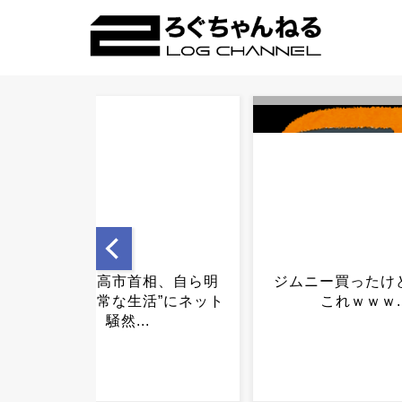
ジムニー買ったけどええな
自民元法相「イン
これｗｗｗ...
にかく約束守らな
プがあれじゃ話
い」→新幹線巡り
w...