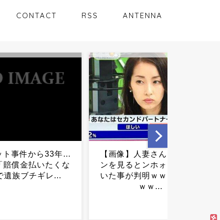
CONTACT
RSS
ANTENNA
】人妻さん、イケメ
【悲報】ロシア、北朝鮮か
るとンホォ！！して
ら新たに3万人の派兵を受け
が判明ｗｗｗｗｗｗ
入れる模様...
ｗｗ...