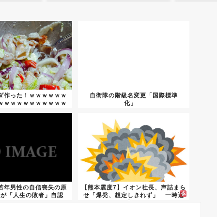
ダ作った！ｗｗｗｗｗｗ
自衛隊の階級名変更「国際標準
ｗｗｗｗｗｗｗｗｗｗｗ
化」
ｗｗ...
若年男性の自信喪失の原
【熊本震度7】イオン社長、声詰まら
超が「人生の敗者」自認
せ「爆発、想定しきれず」 一時避
難...