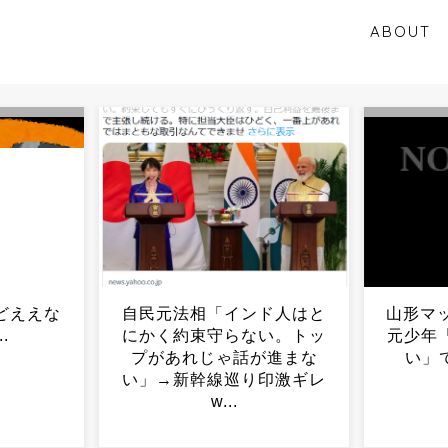
ABOUT
ド人はと
山形マット事件から33年…
【画像
い。トッ
元少年「賠償金払いたくな
ンを見
が進まな
い」で遺族ブチギレ...
いた事
印激ギレ