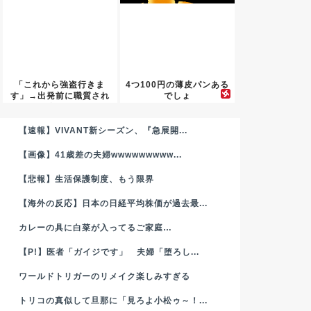
「これから強盗行きま
4つ100円の薄皮パンある
す」→出発前に職質され
でしょ
て終了ｗ...
【速報】VIVANT新シーズン、『急展開...
【画像】41歳差の夫婦wwwwwwwww...
【悲報】生活保護制度、もう限界
【海外の反応】日本の日経平均株価が過去最...
カレーの具に白菜が入ってるご家庭…
【P!】医者「ガイジです」 夫婦「堕ろし...
ワールドトリガーのリメイク楽しみすぎる
トリコの真似して旦那に「見ろよ小松ゥ～！...