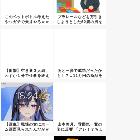
このペットボトル考えた
プラレールなどを万引き
やつガチで天才やろｗｗ
しようとした62歳の男を
ｗｗｗ...
逮捕
【衝撃】空き巣３人組、
あと一歩で成功だったか
わずか１分で仕事を終え
も！？→11万円の商品を
てしま...
巡る...
【画像】職場の女にホー
山本美月、雰囲気一変の
ム画面見られたんだがｗ
姿に反響 「アレ！？ちょ
ｗｗｗ...
っと...