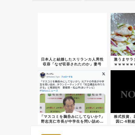
日本人と結婚したスリランカ人男性
激うまサラ
収容「なぜ収容されたのか」妻号
ｗｗｗｗｗ
泣…入...
「マスコミを鵜呑みにしてないか?」
株式投資、
野志克仁市長が中学生を問い詰め…
因に-6割
タ...