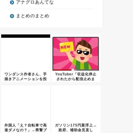
アナグロあんてな
まとめのまとめ
ワンダンス作者さん、手
YouTuber「収益化停止
描きアニメーションを投
されたから配信止めま
稿ｗｗ...
す...
外国人「え？自転車で高
ガソリン175円案浮上→
速ダメなの？」→県警ブ
政府、補助金見直し