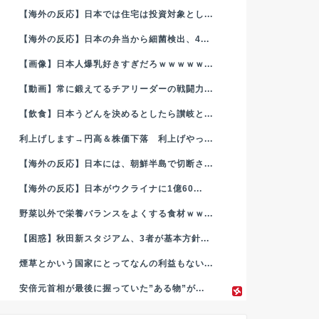
【海外の反応】日本では住宅は投資対象とし...
【海外の反応】日本の弁当から細菌検出、4...
【画像】日本人爆乳好きすぎだろｗｗｗｗｗ...
【動画】常に鍛えてるチアリーダーの戦闘力...
【飲食】日本うどんを決めるとしたら讃岐と...
利上げします→円高＆株価下落 利上げやっ...
【海外の反応】日本には、朝鮮半島で切断さ...
【海外の反応】日本がウクライナに1億60...
野菜以外で栄養バランスをよくする食材ｗｗ...
【困惑】秋田新スタジアム、3者が基本方針...
煙草とかいう国家にとってなんの利益もない...
安倍元首相が最後に握っていた”ある物”が...