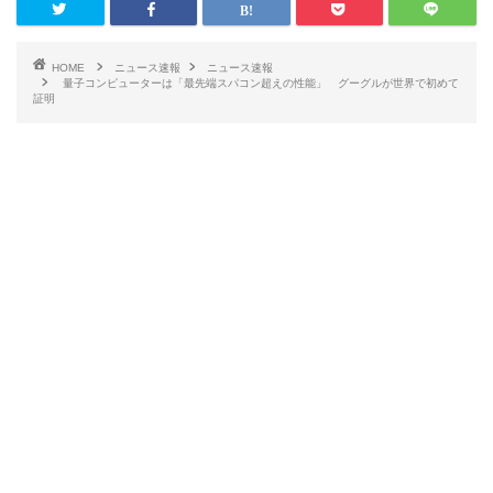
HOME
ニュース速報
ニュース速報
量子コンピューターは「最先端スパコン超えの性能」 グーグルが世界で初めて
証明