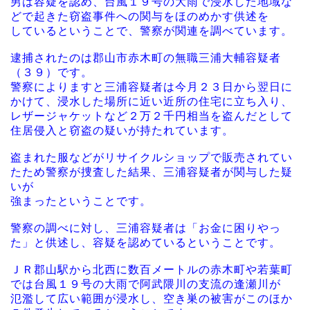
男は容疑を認め、台風１９号の大雨で浸水した地域な
どで起きた窃盗事件への関与をほのめかす供述を
しているということで、警察が関連を調べています。
逮捕されたのは郡山市赤木町の無職三浦大輔容疑者
（３９）です。
警察によりますと三浦容疑者は今月２３日から翌日に
かけて、浸水した場所に近い近所の住宅に立ち入り、
レザージャケットなど２万２千円相当を盗んだとして
住居侵入と窃盗の疑いが持たれています。
盗まれた服などがリサイクルショップで販売されてい
たため警察が捜査した結果、三浦容疑者が関与した疑
いが
強まったということです。
警察の調べに対し、三浦容疑者は「お金に困りやっ
た」と供述し、容疑を認めているということです。
ＪＲ郡山駅から北西に数百メートルの赤木町や若葉町
では台風１９号の大雨で阿武隈川の支流の逢瀬川が
氾濫して広い範囲が浸水し、空き巣の被害がこのほか