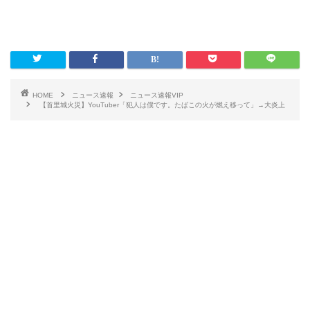
HOME
ニュース速報
ニュース速報VIP
【首里城火災】YouTuber「犯人は僕です。たばこの火が燃え移って」→大炎上