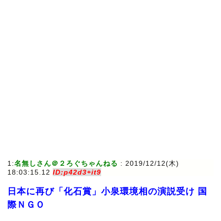
1:
名無しさん＠２ろぐちゃんねる
: 2019/12/12(木)
18:03:15.12
ID:p42d3+it9
日本に再び「化石賞」小泉環境相の演説受け 国
際ＮＧＯ