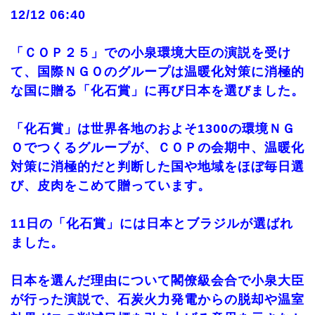
12/12 06:40
「ＣＯＰ２５」での小泉環境大臣の演説を受け
て、国際ＮＧＯのグループは温暖化対策に消極的
な国に贈る「化石賞」に再び日本を選びました。
「化石賞」は世界各地のおよそ1300の環境ＮＧ
Ｏでつくるグループが、ＣＯＰの会期中、温暖化
対策に消極的だと判断した国や地域をほぼ毎日選
び、皮肉をこめて贈っています。
11日の「化石賞」には日本とブラジルが選ばれ
ました。
日本を選んだ理由について閣僚級会合で小泉大臣
が行った演説で、石炭火力発電からの脱却や温室