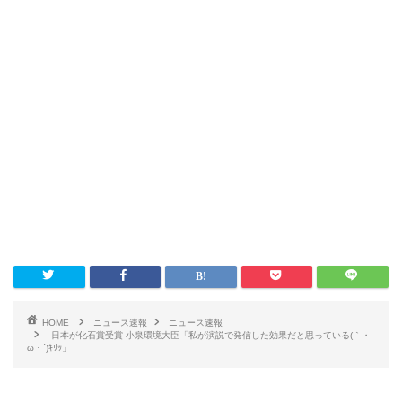
HOME
ニュース速報
ニュース速報
日本が化石賞受賞 小泉環境大臣「私が演説で発信した効果だと思っている(｀・
ω・´)ｷﾘｯ」