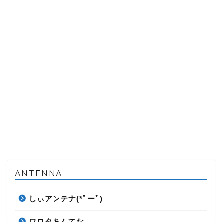
ANTENNA
しぃアンテナ(*ﾟーﾟ)
ワロタあんてな