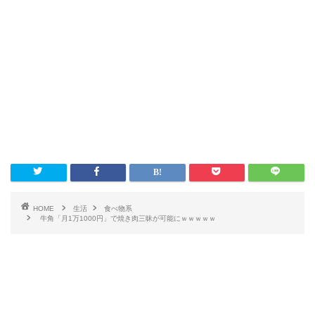
HOME
生活
食べ物系
牛角「月1万1000円」で焼き肉三昧が可能にｗｗｗｗｗ