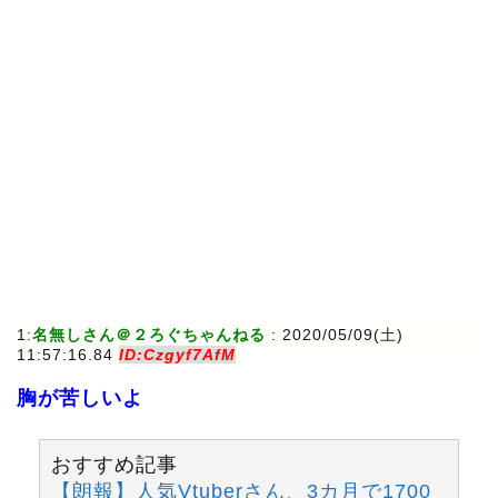
1:
名無しさん＠２ろぐちゃんねる
: 2020/05/09(土)
11:57:16.84
ID:Czgyf7AfM
胸が苦しいよ
おすすめ記事
【朗報】人気Vtuberさん、3カ月で1700