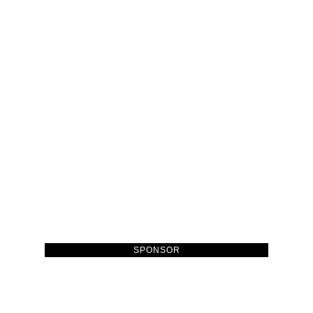
SPONSOR