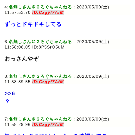
4:
名無しさん＠２ろぐちゃんねる
: 2020/05/09(土)
11:57:53.70
ID:Czgyf7AfM
ずっとドキドキしてる
6:
名無しさん＠２ろぐちゃんねる
: 2020/05/09(土)
11:58:08.05 ID:8P5SrO5uM
おっさんやぞ
8:
名無しさん＠２ろぐちゃんねる
: 2020/05/09(土)
11:58:39.55
ID:Czgyf7AfM
>>6
？
7:
名無しさん＠２ろぐちゃんねる
: 2020/05/09(土)
11:58:29.96
ID:Czgyf7AfM