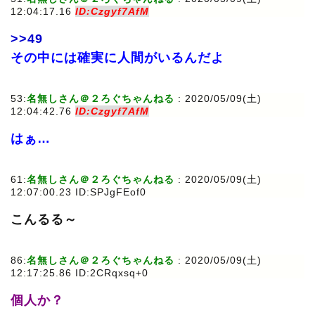
12:04:17.16
ID:Czgyf7AfM
>>49
その中には確実に人間がいるんだよ
53:
名無しさん＠２ろぐちゃんねる
: 2020/05/09(土)
12:04:42.76
ID:Czgyf7AfM
はぁ…
61:
名無しさん＠２ろぐちゃんねる
: 2020/05/09(土)
12:07:00.23 ID:SPJgFEof0
こんるる～
86:
名無しさん＠２ろぐちゃんねる
: 2020/05/09(土)
12:17:25.86 ID:2CRqxsq+0
個人か？