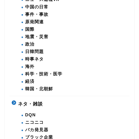
中国の日常
事件・事故
原発関連
国際
地震・災害
政治
日韓問題
時事ネタ
海外
科学・技術・医学
経済
韓国・北朝鮮
ネタ・雑談
DQN
ニコニコ
バカ発見器
ブラック企業