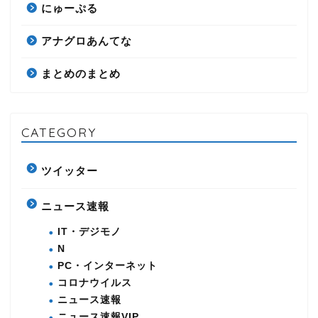
にゅーぷる
アナグロあんてな
まとめのまとめ
CATEGORY
ツイッター
ニュース速報
IT・デジモノ
N
PC・インターネット
コロナウイルス
ニュース速報
ニュース速報VIP