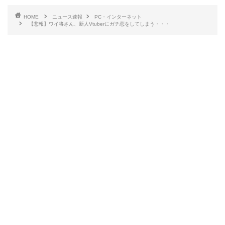
HOME
ニュース速報
PC・インターネット
【悲報】ワイ将さん、新人Vtuberにガチ恋をしてしまう・・・