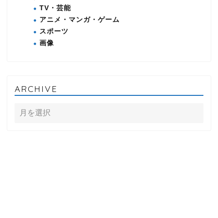
TV・芸能
アニメ・マンガ・ゲーム
スポーツ
画像
ARCHIVE