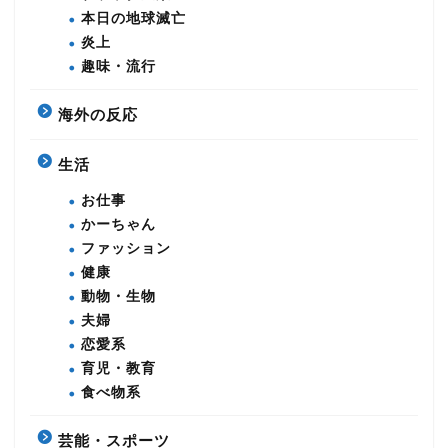
本日の地球滅亡
炎上
趣味・流行
海外の反応
生活
お仕事
かーちゃん
ファッション
健康
動物・生物
夫婦
恋愛系
育児・教育
食べ物系
芸能・スポーツ