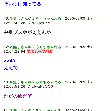
そいつは知ってる
48:
名無しさん＠２ろぐちゃんねる
: 2020/05/09(土)
12:03:46.28 ID:rI32pyLnM
中身ブスやがええんか
52:
名無しさん＠２ろぐちゃんねる
: 2020/05/09(土)
12:04:22.94
ID:Czgyf7AfM
>>48
ええで
49:
名無しさん＠２ろぐちゃんねる
: 2020/05/09(土)
12:03:51.26 ID:afwaKuQO0
ただの絵だぞ
51:
名無しさん＠２ろぐちゃんねる
: 2020/05/09(土)