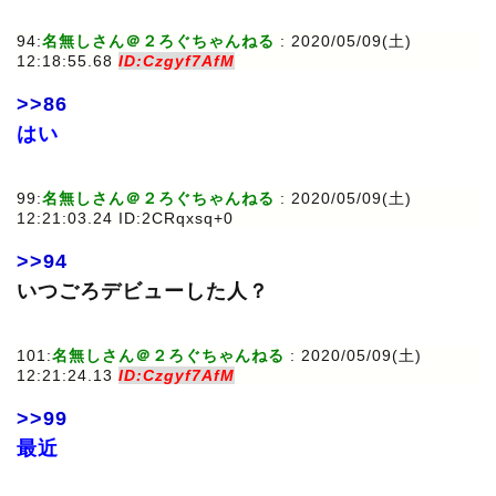
94:
名無しさん＠２ろぐちゃんねる
: 2020/05/09(土)
12:18:55.68
ID:Czgyf7AfM
>>86
はい
99:
名無しさん＠２ろぐちゃんねる
: 2020/05/09(土)
12:21:03.24 ID:2CRqxsq+0
>>94
いつごろデビューした人？
101:
名無しさん＠２ろぐちゃんねる
: 2020/05/09(土)
12:21:24.13
ID:Czgyf7AfM
>>99
最近