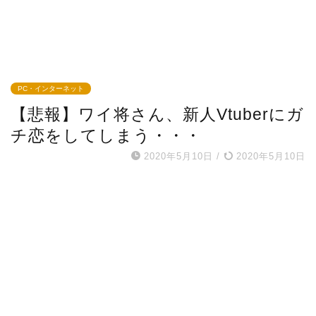
PC・インターネット
【悲報】ワイ将さん、新人Vtuberにガ
チ恋をしてしまう・・・
2020年5月10日
/
2020年5月10日