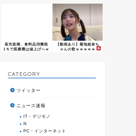
なっ...
へ…
高市政権、食料品消費税
【動画あり】菊地姫奈ち
1％で医療費は値上げへｗ
ゃんの歌ｗｗｗｗｗ
ｗｗ...
CATEGORY
ツイッター
ニュース速報
IT・デジモノ
N
PC・インターネット