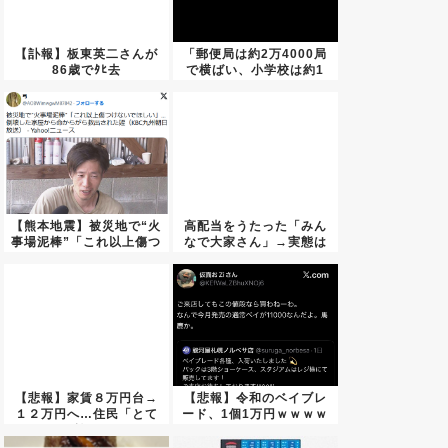
【訃報】板東英二さんが
「郵便局は約2万4000局
86歳でﾀﾋ去
で横ばい、小学校は約1
万...
【熊本地震】被災地で“火
高配当をうたった「みん
事場泥棒”「これ以上傷つ
なで大家さん」→実態は
け...
288...
【悲報】家賃８万円台→
【悲報】令和のベイブレ
１２万円へ…住民「とて
ード、1個1万円ｗｗｗｗ
も払え...
ｗｗ...