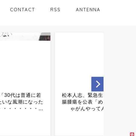
CONTACT
RSS
ANTENNA
志、緊急生配信で大
日本史上最悪の総理大臣っ
を公表「めちゃめち
て誰になるんや？...
んやってん」...