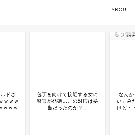
ABOUT
する女に
なんか「30代は普通に若
松本人
対応は妥
い」みたいな風潮になった
腸腫瘍
...
けど・・・・・・・・・...
ゃが