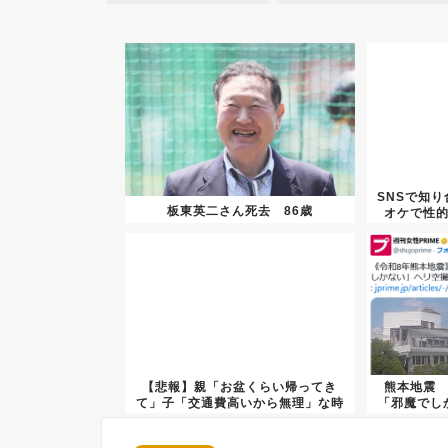
SNSで知
板東英二さん死去 86歳
オケで性
【悲報】親「お盆くらい帰ってき
熊本地震
て」子「交通費高いから無理」な時
「邪魔でし
代へ…