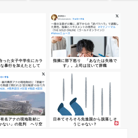
り合った女子中学生にカラ
指摘に部下怒り 「あなたは失格で
的な暴行を加えたとして
す」。上司は泣いて辞職
50...
 有名アナの現地取材に
日本てそろそろ先進国から脱落しそ
かない」の批判 ヘリ空
うじゃない？
撮の騒...