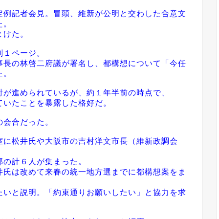
例記者会見。冒頭、維新が公明と交わした合意文
た。
まけた。
判１ページ。
事長の林啓二府議が署名し、都構想について「今任
た。
が進められているが、約１年半前の時点で、
ていたことを暴露した格好だ。
の会合だった。
に松井氏や大阪市の吉村洋文市長（維新政調会
部の計６人が集まった。
井氏は改めて来春の統一地方選までに都構想案をま
たいと説明。「約束通りお願いしたい」と協力を求