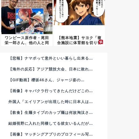
ワンピース原作者・尾田
【熊本地震】サヨク「複
栄一郎さん、他の人と同
合施設に体育館を切り替
じ「漫...
えれば...
【悲報】ナマポって意外といい暮らし出来る...
【海外の反応】アジア競技大会、日本に敗れ...
【GIF動画】櫻坂46さん、ジャージ姿の...
【画像】キャバクラ行ってきたんだけどこの...
外国人「エイリアンが出現した時に日本人は...
【飲食】生麺タイプのカップ麺は何故淘汰さ...
結婚視野に入れた同棲してる彼女いるんだが...
【画像】マッチングアプリのプロフィール写...