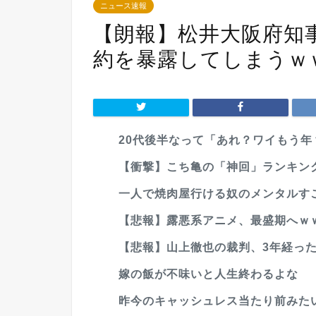
ニュース速報
【朗報】松井大阪府知
約を暴露してしまうｗ
20代後半なって「あれ？ワイもう
【衝撃】こち亀の「神回」ランキン
一人で焼肉屋行ける奴のメンタルすご
【悲報】露悪系アニメ、最盛期へｗ
【悲報】山上徹也の裁判、3年経っ
嫁の飯が不味いと人生終わるよな
昨今のキャッシュレス当たり前みた