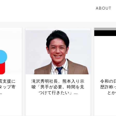
ABOUT
本入り示
令和の日本人「履歴書の職
「4月
時間を見
歴詐称ってバレない？期間
率１％
...
とか内容とか？」...
民党内