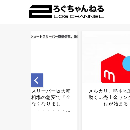
メルカリ、熊本地震支援に
滝沢秀明社長、熊
動く…売上金ワンタップ寄
唆「男手が必要。
付が始まる...
つけて行きたい」