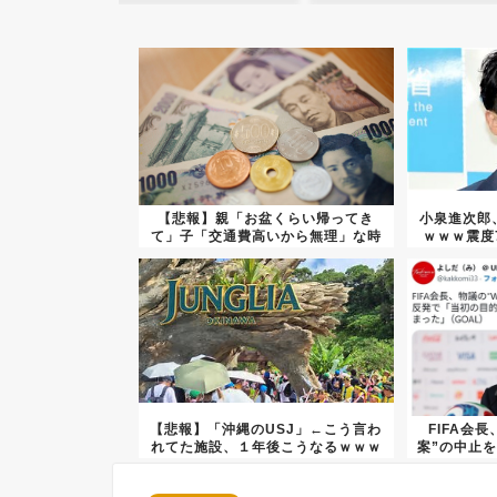
【悲報】親「お盆くらい帰ってき
小泉進次郎
て」子「交通費高いから無理」な時
ｗｗｗ震度
代へ…
【悲報】「沖縄のUSJ」←こう言わ
FIFA会
れてた施設、１年後こうなるｗｗｗ
案”の中止を
ｗ...