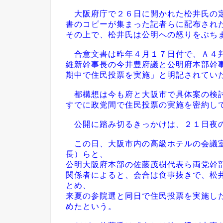
大阪府庁で２６日に開かれた松井氏の定
書のコピーが集まった記者らに配布され
その上で、松井氏は公明への怒りをぶち
合意文書は昨年４月１７日付で、Ａ４
維新幹事長の今井豊府議と公明府本部幹
期中で住民投票を実施」と明記されてい
都構想は今も府と大阪市で具体案の検討
すでに政党間で住民投票の実施を密約し
公開に踏み切るきっかけは、２１日夜
この日、大阪市内の高級ホテルの会議室
長）らと、
公明大阪府本部の佐藤茂樹代表ら両党幹
関係者によると、会合は食事抜きで、松
とめ、
来夏の参院選と同日で住民投票を実施し
めたという。