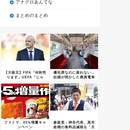
アナグロあんてな
まとめのまとめ
【大敗北】FIFA「W杯売
優先席なのに座れない…
ります」UEFA「じゃ
妊婦が明かした満員電車
あ...
の現実
ファミマ、45%増量キャ
参政党・神谷代表、高市
ンペーン
政権の食料品減税を「天