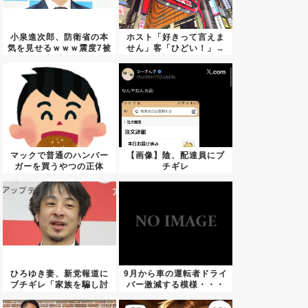
小泉進次郎、防衛省の本
ホスト「好きって言えま
気を見せるｗｗｗ震度7被
せん」客「ひどい！」→
災地...
法改正...
マックで普通のハンバー
【画像】陰、配達員にブ
ガーを買うやつの正体
チギレ
ひろゆき妻、新党報道に
9月から車の運転者ドライ
ブチギレ「家族を騙し討
バー激減する模様・・・
ちにす...