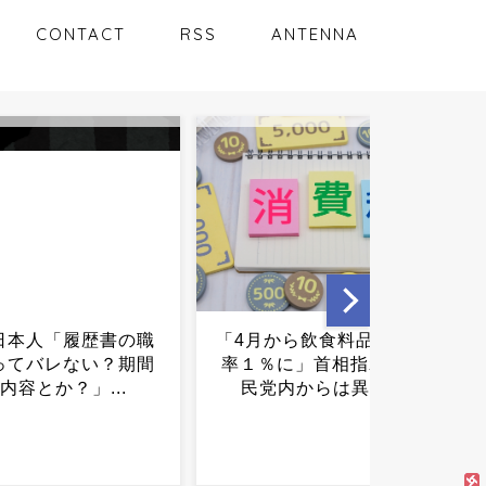
CONTACT
RSS
ANTENNA
から飲食料品の消費税
高市首相、鈴木農水相の”あ
に」首相指示も、自
る提案”を無視か…...
からは異論も...