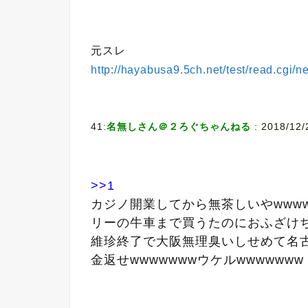
元スレ
http://hayabusa9.5ch.net/test/read.cgi
41:
名無しさん＠２ろぐちゃんねる
: 2018/12/
>>1
カジノ開業してから無茶しいやwww
リーの牛車まで買うたのにおふざけち
維珍終了で大阪無理臭いしせめて名古
金返せwwwwwwwウケルwwwwwww