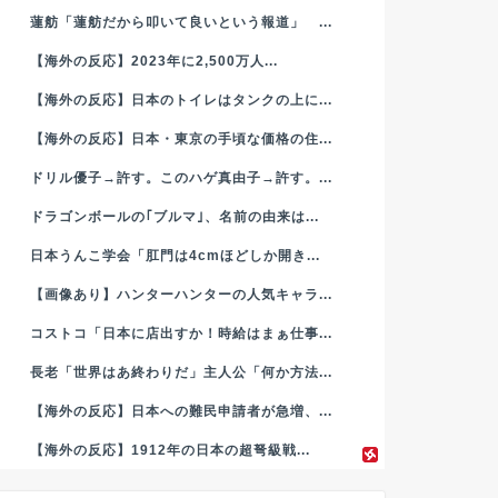
蓮舫「蓮舫だから叩いて良いという報道」 ...
【海外の反応】2023年に2,500万人...
【海外の反応】日本のトイレはタンクの上に...
【海外の反応】日本・東京の手頃な価格の住...
ドリル優子→許す。このハゲ真由子→許す。...
ドラゴンボールの｢ブルマ｣、名前の由来は...
日本うんこ学会「肛門は4cmほどしか開き...
【画像あり】ハンターハンターの人気キャラ...
コストコ「日本に店出すか！時給はまぁ仕事...
長老「世界はあ終わりだ」主人公「何か方法...
【海外の反応】日本への難民申請者が急増、...
【海外の反応】1912年の日本の超弩級戦...