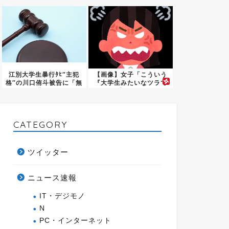
下の愚...
江別大学生暴行ﾀﾋ″主犯
【画像】女子「こういう
格″の川口侑斗被告に「無
『大学生みたいなツラで
期...
生きて...
CATEGORY
ツイッター
ニュース速報
IT・デジモノ
N
PC・インターネット