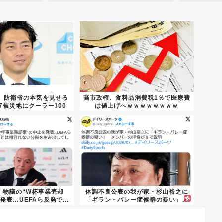
、防衛省の本気を見せる
高市政権、食料品消費税1％で医療費
7被災地にクーラー300
は値上げへｗｗｗｗｗｗｗｗ
台...
長、物議の“W杯事業売却
体調不良公表の我が家・杉山裕之に
発表…UEFAら反発で...
「ギラン・バレー症候群の疑い」メ
ンバ...