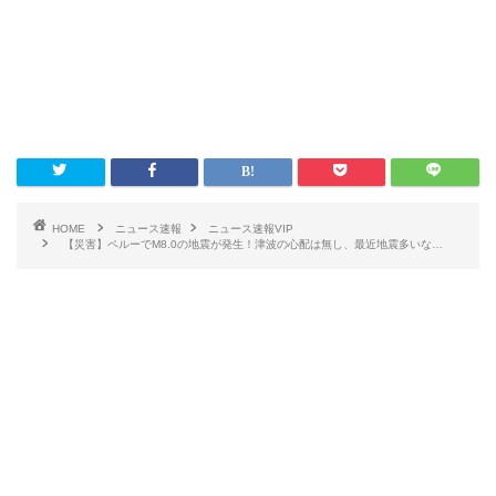
HOME
ニュース速報
ニュース速報VIP
【災害】ペルーでM8.0の地震が発生！津波の心配は無し、最近地震多いな…