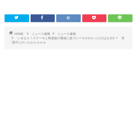
HOME
ニュース速報
ニュース速報
いきなり！ステーキと鳥貴族の業績に急ブレーキがかかったのはなぜか？ 答
「調子にのったからｗｗｗ