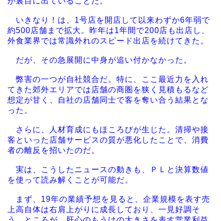
が裏目に出ていることだ。
いきなり！は、1号店を開店して以来わずか6年弱で
約500店舗まで拡大。昨年は1年間で200店も出店し、
外食業界では常識外れのスピード出店を続けてきた。
だが、その急展開に中身が追い付かなかった。
弊害の一つが自社競合だ。特に、ここ最近力を入れ
てきた郊外エリアでは店舗の商圏を狭く見積もるなど
想定が甘く、自社の店舗同士で客を奪い合う結果とな
った。
さらに、人材育成にもほころびが生じた。清掃や接
客といった店舗サービスの質が悪化したことで、消費
者の離反を招いたのだ。
実は、こうしたニュースの動きも、ＰＬと決算数値
を使って読み解くことが可能だ。
まず、19年の業績予想を見ると、企業規模を表す売
上高自体は右肩上がりに成長しており、一見好調そ
う。ところが、肝心のもうけの大きさを表す営業利益