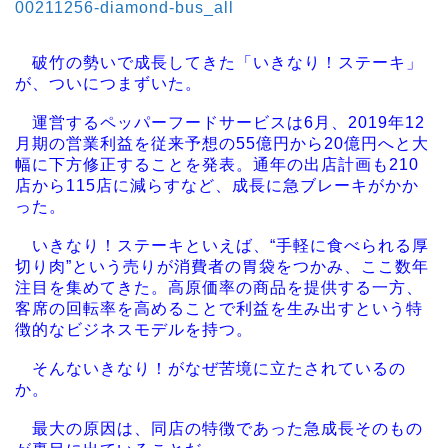
00211256-diamond-bus_all
破竹の勢いで成長してきた「いきなり！ステーキ」
が、ついにつまずいた。
運営するペッパーフードサービスは6月、2019年12
月期の営業利益を従来予想の55億円から20億円へと大
幅に下方修正することを発表。通年の出店計画も210
店から115店に減らすなど、成長に急ブレーキがかか
った。
いきなり！ステーキといえば、“手軽に食べられる厚
切り肉”という売りが消費者の胃袋をつかみ、ここ数年
注目を集めてきた。高原価率の商品を提供する一方、
客席の回転率を高めることで利益を生み出すという特
徴的なビジネスモデルを持つ。
そんないきなり！がなぜ苦境に立たされているの
か。
最大の原因は、同店の特徴であった急成長そのもの