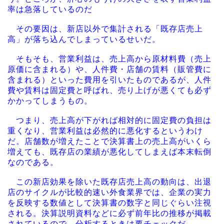
率は急落しているのだ
その要因は、新店以外で集計される「既存店売上
高」が落ち込んでしまっているせいだ。
そもそも、営業利益は、売上高から原材料費（売上
原価に含まれる）や、人件費・店舗の賃料（販管費に
含まれる）といった費用を引いたものであるが、人件
費や賃料は固定費と呼ばれ、売り上げが悪くても必ず
かかってしまうもの。
つまり、売上高が下がれば相対的に固定費の負担は
重くなり、営業利益は必然的に悪化するというわけ
だ。店舗数が増えたことで決算書上の売上高がいくら
増えても、既存店の業績が悪化してしまえば本末転倒
なのである。
この新店効果を除いた既存店売上高の動向は、出退
店のサイクルが比較的速い外食業界では、企業の実力
を反映する数値として決算書の数字と同じぐらい注視
される。決算説明資料などに必ず前年比の推移が掲載
されているので、分析するときは要チェックだ。