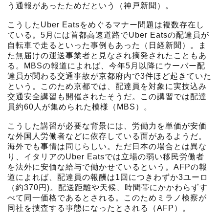
う通報があったためだという（神戸新聞）。
こうしたUber Eatsをめぐるマナー問題は複数存在し
ている。5月には首都高速道路でUber Eatsの配達員が
自転車で走るといった事例もあった（日経新聞）。ま
た無届けの運送事業者と見なされ摘発されたこともあ
る。MBSの報道によれば、今年5月以降にウーバー配
達員が関わる交通事故が京都府内で3件ほど起きていた
という。このため京都では、配達員を対象に実技込み
交通安全講習も開催されたそうだ。この講習では配達
員約60人が集められた模様（MBS）。
こうした講習が必要な背景には、労働力を単価が安価
な外国人労働者などに依存している面があるようだ。
海外でも事情は同じらしい。ただ日本の場合とは異な
り、イタリアのUber Eatsでは立場の弱い移民労働者
を法外に安価な給与で働かせているという。AFPの報
道によれば、配達員の報酬は1回につきわずか3ユーロ
（約370円)。配送距離や天候、時間帯にかかわらずす
べて同一価格であるとされる。このためミラノ検察が
同社を捜査する事態になったとされる（AFP）。