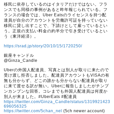
移民に依存しているのはイタリアだけではない。フラ
ンスでも同様の事例があると昨年報じられている。フ
ランスの場合では、Uber Eatsのライセンスを持つ配
達員が自分のアカウントを労働許可証を持っていない
移民に貸し出すことで、下請けとして雇っているとい
う。正規の支払い料金の約半分で引き受けているとい
う（東洋経済）。
https://srad.jp/story/20/10/15/1720250/
銀座キャンドル
@Ginza_Candle
Uberの外国人配達員、写真とは別人が取りに来たので
受け渡し拒否しました。配達員アカウントもVISAの有
無も分からず、どこの誰かも分からない配達員が取り
に来て渡せる訳が無い。Uberに報告しましたがチンプ
ンカンプンな回答。コレまでも外国人配達員は何度か
別人が来ました。#UberEats #配達員
https://twitter.com/Ginza_Candle/status/1319921423
696056325
https://twitter.com/5chan_nel
(5ch newer account)