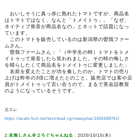
おいしそうに真っ赤に熟れたトマトですが、商品名
はトマトではなく、なんと「トメイトゥ」。「なぜ、
ネイティブ発音が商品名なの」とネットで話題になっ
ています。
このトマトを販売しているのは新潟県の曽我ファー
ムさん。
曽我ファームさん：「（中学生の時）トマトをトメ
イトゥって発音したら笑われました。その時の悔しさ
を晴らしたくて商品名をトメイトゥに変更しました」
名前を変えたことが功を奏したのか、トマトの売り
上げは昨年の3倍に増えたとのこと。販売店では客や店
員がトメイトゥって言い合うので、まるで英会話教室
のようになっているそうです。
元スレ
https://asahi.5ch.net/test/read.cgi/newsplus/1602698741/
2:
名無しさん＠２ろぐちゃんねる
:
2020/10/15(木)