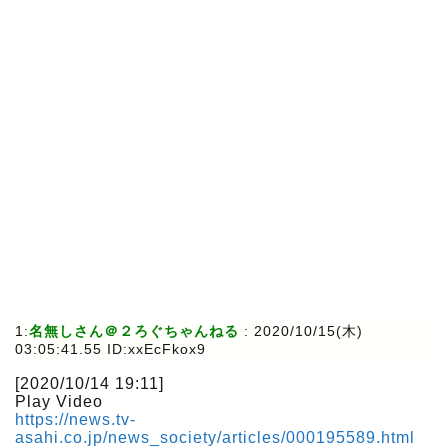
1:
名無しさん＠２ろぐちゃんねる
:
2020/10/15(木)
03:05:41.55 ID:xxEcFkox9
[2020/10/14 19:11]
Play Video
https://news.tv-
asahi.co.jp/news_society/articles/000195589.html