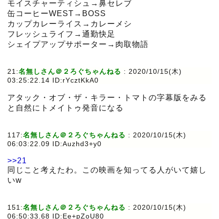
モイスチャーティシュ→鼻セレブ
缶コーヒーWEST→BOSS
カップカレーライス→カレーメシ
フレッシュライフ→通勤快足
シェイプアップサポーター→肉取物語
21:
名無しさん＠２ろぐちゃんねる
:
2020/10/15(木)
03:25:22.14 ID:rYcztKkA0
アタック・オブ・ザ・キラー・トマトの字幕版をみる
と自然にトメイトゥ発音になる
117:
名無しさん＠２ろぐちゃんねる
:
2020/10/15(木)
06:03:22.09 ID:Auzhd3+y0
>>21
同じこと考えたわ。この映画を知ってる人がいて嬉し
いw
151:
名無しさん＠２ろぐちゃんねる
:
2020/10/15(木)
06:50:33.68 ID:Ee+pZoU80