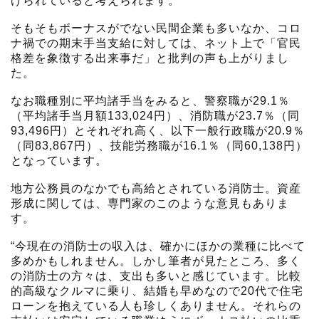
げられていると考えられます。
そもそもボーナスがでない民間企業も多いなか、コロ
ナ禍での期末手当支給に対しては、ネット上で「官民
格差を象徴する出来事だ」と批判の声も上がりまし
た。
なお職種別に平均諸手当をみると、警察職が29.1％
（平均諸手当月額133,024円）、消防職が23.7％（同
93,496円）とそれぞれ高く、以下一般行政職が20.9％
（同83,867円）、技能労務職が16.1％（同60,138円）
となっています。
地方公務員のなかでも高給とされている消防士。資産
形成に関しては、専門家のこのような意見もありま
す。
“今現在の消防士の収入は、確かにほかの業種に比べて
多めかもしれません。しかし筆者が見たところ、多く
の消防士の方々は、支出も多いと感じています。比較
的高級なクルマに乗り、結婚も早めなので20代で住宅
ローンを抱えている人も珍しくありません。それらの