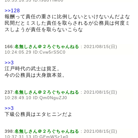
10:33:16.35 ID:I9uoTIM00
>>128
報酬って責任の重さに比例しないといけないんだよな
民間だとミスした責任を取らされるが公務員は何度ミ
スしようが責任を取らないこらな
166:
名無しさん＠２ろぐちゃんねる
:
2021/08/15(日)
10:24:05.29 ID:Cvw5rSSC0
>>3
江戸時代の武士は貧乏。
今の公務員は大身旗本並。
237:
名無しさん＠２ろぐちゃんねる
:
2021/08/15(日)
10:28:49.10 ID:Qm0NguZJ0
>>3
下級公務員はエタヒニンだよ
398:
名無しさん＠２ろぐちゃんねる
:
2021/08/15(日)
10:37:31.13 ID:GEmWSz1e0