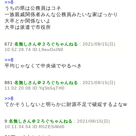
>>8
うちの県は公務員はコネ
一族親戚関係者みんな公務員みたいな家ばっかり
大卒とか関係ないよ
大卒は派遣で市役所
672:
名無しさん＠２ろぐちゃんねる
:
2021/08/15(日)
10:52:28.74 ID:L9euOsIN0
>>8
平均じゃなくて中央値でやるべき
881:
名無しさん＠２ろぐちゃんねる
:
2021/08/15(日)
11:02:20.08 ID:YqSb5qTH0
>>8
てかそうしないと明らかに財源不足で破綻するよなw
9:
名無しさん＠２ろぐちゃんねる
:
2021/08/15(日)
10:11:34.54 ID:R5ZESiMd0