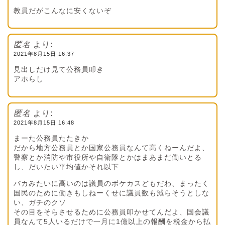
教員だがこんなに安くないぞ
匿名
より:
2021年8月15日 16:37
見出しだけ見て公務員叩き
アホらし
匿名
より:
2021年8月15日 16:48
まーた公務員たたきか
だから地方公務員とか国家公務員なんて高くねーんだよ、
警察とか消防や市役所や自衛隊とかはまあまだ働いとる
し、だいたい平均値かそれ以下
バカみたいに高いのは議員のボケカスどもだわ、まったく
国民のために働きもしねーくせに議員数も減らそうとしな
い、ガチのクソ
その目をそらさせるために公務員叩かせてんだよ、国会議
員なんて5人いるだけで一月に1億以上の報酬を税金から払