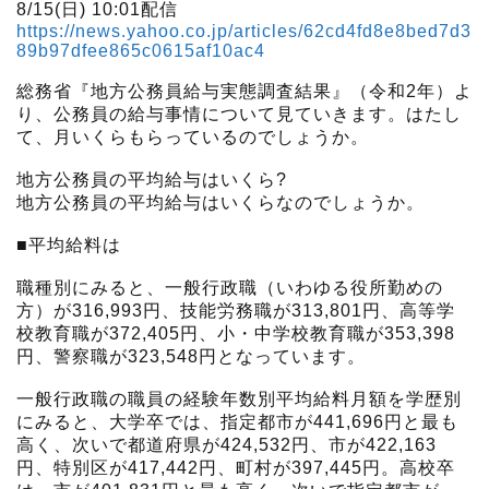
8/15(日) 10:01配信
https://news.yahoo.co.jp/articles/62cd4fd8e8bed7d3
89b97dfee865c0615af10ac4
総務省『地方公務員給与実態調査結果』（令和2年）よ
り、公務員の給与事情について見ていきます。はたし
て、月いくらもらっているのでしょうか。
地方公務員の平均給与はいくら?
地方公務員の平均給与はいくらなのでしょうか。
■平均給料は
職種別にみると、一般行政職（いわゆる役所勤めの
方）が316,993円、技能労務職が313,801円、高等学
校教育職が372,405円、小・中学校教育職が353,398
円、警察職が323,548円となっています。
一般行政職の職員の経験年数別平均給料月額を学歴別
にみると、大学卒では、指定都市が441,696円と最も
高く、次いで都道府県が424,532円、市が422,163
円、特別区が417,442円、町村が397,445円。高校卒