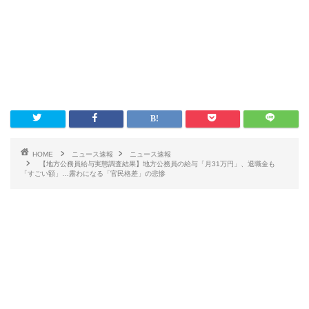
HOME
ニュース速報
ニュース速報
【地方公務員給与実態調査結果】地方公務員の給与「月31万円」、退職金も
「すごい額」…露わになる「官民格差」の悲惨