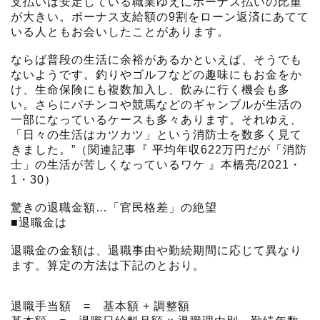
支払いは安定している職業ゆえにボーナス払いの比重
が大きい。ボーナス支給額の9割をローン返済にあてて
いる人ともお会いしたことがあります。
ならば普段の生活に余裕があるかといえば、そうでも
ないようです。釣りやゴルフなどの趣味にもお金をか
け、生命保険にも複数加入し、飲みに行く機会も多
い。さらにパチンコや競馬などのギャンブルが生活の
一部になっているケースも多々あります。それゆえ、
「日々の生活はカツカツ」という消防士を数多く見て
きました。”（関連記事『 平均年収622万円だが「消防
士」の生活が苦しくなっているワケ 』本橋亮/2021・
1・30）
驚きの退職金額…「官民格差」の絶望
■退職金は
退職金の金額は、退職事由や勤続期間に応じて異なり
ます。算定の方法は下記のとおり。
退職手当額 = 基本額 + 調整額