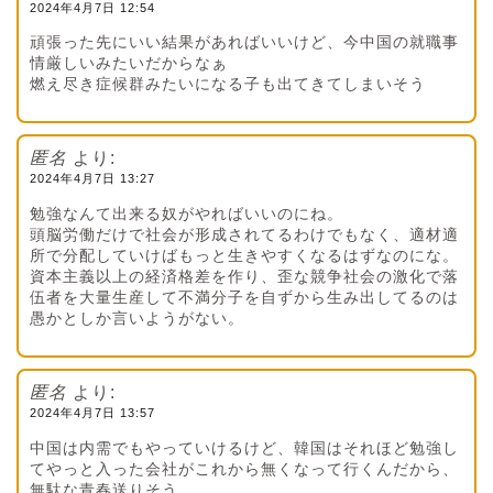
2024年4月7日 12:54
頑張った先にいい結果があればいいけど、今中国の就職事
情厳しいみたいだからなぁ
燃え尽き症候群みたいになる子も出てきてしまいそう
匿名
より:
2024年4月7日 13:27
勉強なんて出来る奴がやればいいのにね。
頭脳労働だけで社会が形成されてるわけでもなく、適材適
所で分配していけばもっと生きやすくなるはずなのにな。
資本主義以上の経済格差を作り、歪な競争社会の激化で落
伍者を大量生産して不満分子を自ずから生み出してるのは
愚かとしか言いようがない。
匿名
より:
2024年4月7日 13:57
中国は内需でもやっていけるけど、韓国はそれほど勉強し
てやっと入った会社がこれから無くなって行くんだから、
無駄な青春送りそう。