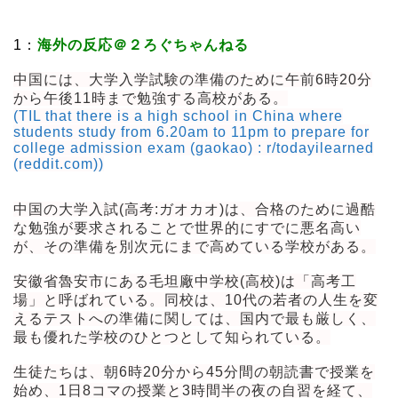
1：
海外の反応＠２ろぐちゃんねる
中国には、大学入学試験の準備のために午前6時20分
から午後11時まで勉強する高校がある。
(TIL that there is a high school in China where
students study from 6.20am to 11pm to prepare for
college admission exam (gaokao) : r/todayilearned
(reddit.com))
中国の大学入試(高考:ガオカオ)は、合格のために過酷
な勉強が要求されることで世界的にすでに悪名高い
が、その準備を別次元にまで高めている学校がある。
安徽省魯安市にある毛坦廠中学校(高校)は「高考工
場」と呼ばれている。同校は、10代の若者の人生を変
えるテストへの準備に関しては、国内で最も厳しく、
最も優れた学校のひとつとして知られている。
生徒たちは、朝6時20分から45分間の朝読書で授業を
始め、1日8コマの授業と3時間半の夜の自習を経て、