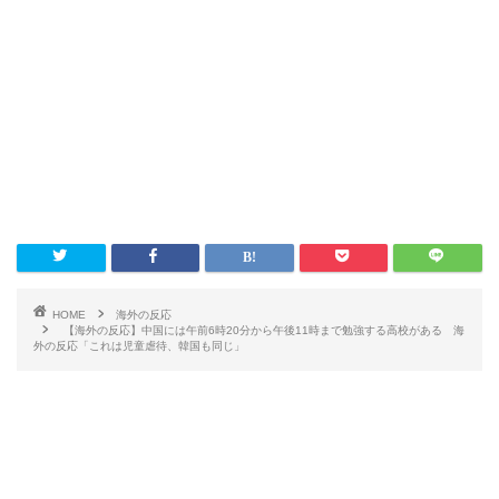
HOME
海外の反応
【海外の反応】中国には午前6時20分から午後11時まで勉強する高校がある 海
外の反応「これは児童虐待、韓国も同じ」