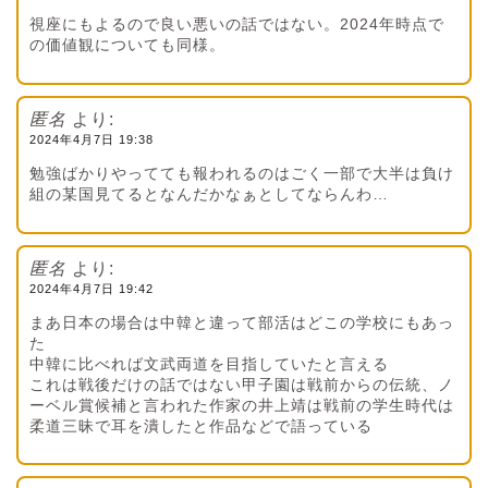
視座にもよるので良い悪いの話ではない。2024年時点で
の価値観についても同様。
匿名
より:
2024年4月7日 19:38
勉強ばかりやってても報われるのはごく一部で大半は負け
組の某国見てるとなんだかなぁとしてならんわ…
匿名
より:
2024年4月7日 19:42
まあ日本の場合は中韓と違って部活はどこの学校にもあっ
た
中韓に比べれば文武両道を目指していたと言える
これは戦後だけの話ではない甲子園は戦前からの伝統、ノ
ーベル賞候補と言われた作家の井上靖は戦前の学生時代は
柔道三昧で耳を潰したと作品などで語っている