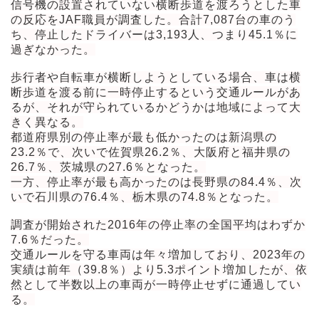
信号機の設置されていない横断歩道を渡ろうとした車
の反応をJAF職員が調査した。合計7,087台の車のう
ち、停止したドライバーは3,193人、つまり45.1％に
過ぎなかった。
歩行者や自転車が横断しようとしている場合、車は横
断歩道を渡る前に一時停止するという交通ルールがあ
るが、それが守られているかどうかは地域によって大
きく異なる。
都道府県別の停止率が最も低かったのは新潟県の
23.2％で、次いで佐賀県26.2％、大阪府と福井県の
26.7％、茨城県の27.6％となった。
一方、停止率が最も高かったのは長野県の84.4％、次
いで石川県の76.4％、栃木県の74.8％となった。
調査が開始された2016年の停止率の全国平均はわずか
7.6％だった。
交通ルールを守る車両は年々増加しており、2023年の
実績は前年（39.8％）より5.3ポイント増加したが、依
然として半数以上の車両が一時停止せずに通過してい
る。