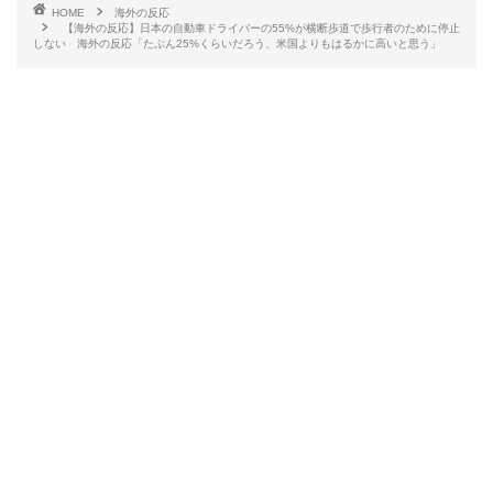
HOME
海外の反応
【海外の反応】日本の自動車ドライバーの55%が横断歩道で歩行者のために停止
しない 海外の反応「たぶん25%くらいだろう、米国よりもはるかに高いと思う」