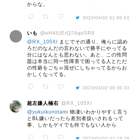
からな。
2023/04/02 01:06:53
いも
@eH4IUErQ7AqoSR8
@RX_105XI
まじでその通り、俺らに認め
ろだのなんだの言わないで勝手にやってる
分にはなんとも思わない。あと、この性問
題は本当に同一性障害で困ってる人とただ
の性癖をごちゃ混ぜにしちゃってるからお
かしくなってる。
2023/04/02 00:35:33
超左嫌人極右
@RX_105XI
@yukuikunotami
物凄いわかりやすく言う
とBL嫌いだったら差別者扱いされるって
事、しかもゲイでも何でもない人から
2023/04/02 01:19:28