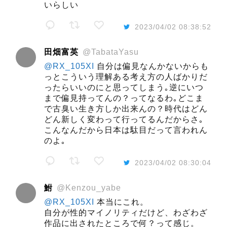
いらしい
2023/04/02 08:38:52
田畑富英
@TabataYasu
@RX_105XI
自分は偏見なんかないからも
っとこういう理解ある考え方の人ばかりだ
ったらいいのにと思ってしまう｡逆にいつ
まで偏見持ってんの？ってなるわ｡どこま
で古臭い生き方しか出来んの？時代はどん
どん新しく変わって行ってるんだからさ｡
こんなんだから日本は駄目だって言われん
のよ｡
2023/04/02 08:30:04
鮒
@Kenzou_yabe
@RX_105XI
本当にこれ。
自分が性的マイノリティだけど、わざわざ
作品に出されたところで何？って感じ。