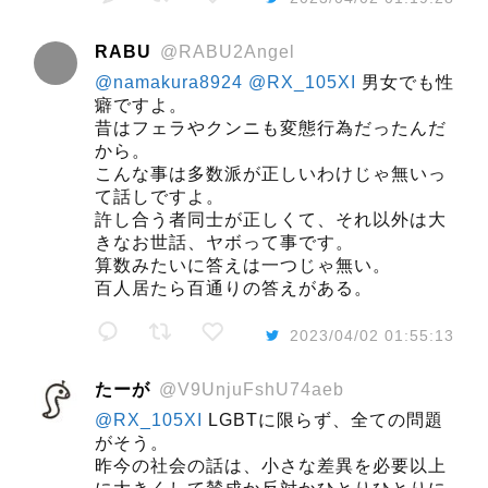
RABU
@RABU2Angel
@namakura8924
@RX_105XI
男女でも性
癖ですよ。
昔はフェラやクンニも変態行為だったんだ
から。
こんな事は多数派が正しいわけじゃ無いっ
て話しですよ。
許し合う者同士が正しくて、それ以外は大
きなお世話、ヤボって事です。
算数みたいに答えは一つじゃ無い。
百人居たら百通りの答えがある。
2023/04/02 01:55:13
たーが
@V9UnjuFshU74aeb
@RX_105XI
LGBTに限らず、全ての問題
がそう。
昨今の社会の話は、小さな差異を必要以上