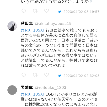
いう行為が該当するのでしょうか
2023/04/02 08:19:57
秋田隼
@akitahayabusa19
@RX_105XI
行政に法令で推してもらおう
とする事自体が幕末に欧米の真似して語る
西洋かぶれと同じで、日本は明治に「昔か
らの文化の一つだし今まで問題なく日本は
続いてきてるんだから、これからも政府行
政がわざわざ口出しする様な事ではない」
と結論出してるんだから、押付けて来なけ
れば放っておいてやれよ
2023/04/02 02:32:03
零凍庫
@reitouko_1203
@RX_105XI
LGBTとかポリコレとかの影
響かは知らないけど任天堂ゲームのアバタ
ーに性別概念無くなったのはちょっと悲し