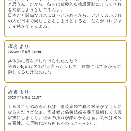
と思うん。だから、彼らは積極的な擁護運動によってそれ
を補償しようとしてるんよ。
日本だと関係なければほっとかれるから、アメリカかぶれ
の人が日本で同じことをしようとすると、なんかコレジャ
ナイ感がでるんよね。
匿名
より:
2023年4月5日 16:49
具体的に何を押し付けられたんだ？
議員がlgbtは欠陥だと言ったりして、攻撃されてるから防
御してるだけなのにな
匿名
より:
2023年4月5日 21:57
ＬＧＢＴが認められれば、偽装結婚で税金対策が楽ちんに
なるんだけどなぁ。高齢者と偽装結婚＆養子縁組して扶養
家族にしまくり。税金の搾取が酷いからなぁ。気分は水飲
み百姓。江戸時代から何もかわっとらんのぉ。