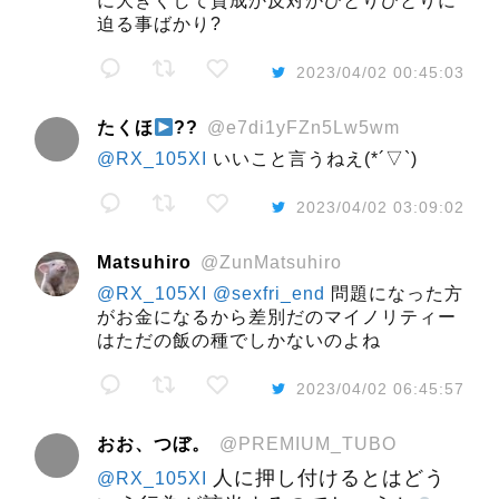
に大きくして賛成か反対かひとりひとりに
迫る事ばかり?
2023/04/02 00:45:03
たくほ
??
@e7di1yFZn5Lw5wm
@RX_105XI
いいこと言うねえ(*´▽`)
2023/04/02 03:09:02
Matsuhiro
@ZunMatsuhiro
@RX_105XI
@sexfri_end
問題になった方
がお金になるから差別だのマイノリティー
はただの飯の種でしかないのよね
2023/04/02 06:45:57
おお、つぼ。
@PREMIUM_TUBO
人に押し付けるとはどう
@RX_105XI