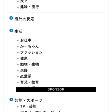
炎上
趣味・流行
海外の反応
生活
お仕事
かーちゃん
ファッション
健康
動物・生物
夫婦
恋愛系
育児・教育
食べ物系
SPONSOR
芸能・スポーツ
TV・芸能