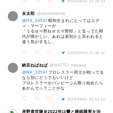
2023/04/01 23:28:33
永太郎
@umaretahito
@RX_105XI
昭和生まれにとってはエデ
ィ・マーフィーが
「うるせー黙れオカマ野郎」と言ってた時
代が懐かしい。あれは差別かと言われると
違う気がするし。
2023/04/01 22:46:11
納豆ねばねば
@NATTO_nevaaa
@RX_105XI
プロレスラー同士が戦ってる
なら別にどうでもいいけど
プロレスラーがパンピーぶん殴り始めたら
あかんでってことやな
2023/04/01 22:52:10
岸野喜世隆＠2022年は鬱と睡眠障害を治