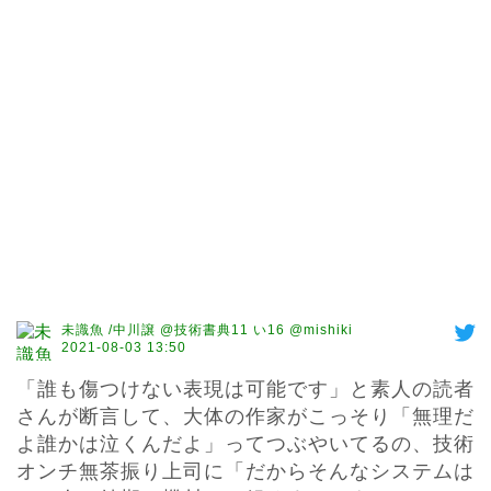
未識魚 /中川譲 @技術書典11 い16 @mishiki
2021-08-03 13:50
「誰も傷つけない表現は可能です」と素人の読者
さんが断言して、大体の作家がこっそり「無理だ
よ誰かは泣くんだよ」ってつぶやいてるの、技術
オンチ無茶振り上司に「だからそんなシステムは