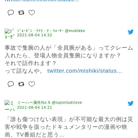
ｼﾞｮｰｾﾞﾝ・ﾗｲｸ・ｱ・ｳｫｰﾀｰ @mubikke
2021-08-04 14:32
事故で隻腕の人が「全員腕がある」ってクレーム
入れたら、登場人物全員隻腕になりますか？

それで話作れます？

って話なんや。 
twitter.com/mishiki/status
…
ミーハー属性No.9 @lupinitukilove
2021-08-04 14:21
「誰も傷つけない表現」が不可能な最大の例は災
害や戦争を扱ったドキュメンタリーの漫画や映
画、TV番組だと思う…
