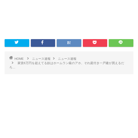
HOME
ニュース速報
ニュース速報
家賃6万円を超えてる奴はホームラン級のアホ、それ庭付き一戸建が買えるだ
ろ…