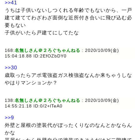
>>41
うちは子供いないしつくれる年齢でもないから、一戸
建て建ててわざわざ面倒な近所付き合いに飛び込む必
要もない
子供がいたら戸建てにしてたな
168:
名無しさん＠２ろぐちゃんねる
: 2020/10/09(金)
15:04:18.88 ID:2EfOZbDY0
>>30
歳取ったらアポ電強盗ガス検強盗なんか来ちゃうしな
やはりマンションか？
138:
名無しさん＠２ろぐちゃんねる
: 2020/10/09(金)
14:55:21.18 ID:0/2+lTeA0
>>9
外壁と屋根の塗装代がぼったくりなのなんとかならん
かな