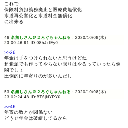
これで
保険料負担義務廃止と医療費無償化
水道再公営化と水道料金無償化
に出来る
46:
名無しさん＠２ろぐちゃんねる
:
2020/10/08(木)
23:00:46.91 ID:08hJxIEy0
>>26
年金は手をつけられないと思うけどね
超党派でも作ってやらない限りはやるっていったら倒
閣でしょ
圧倒的に年寄りのが多いんだし
53:
名無しさん＠２ろぐちゃんねる
:
2020/10/08(木)
23:02:24.48 ID:BT6jNYRY0
>>46
年寄の数とか関係ない
どうせ年金は破綻してるから