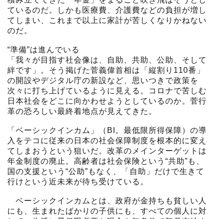
ているのだ。しかも医療費、介護費などの負担が増し
てしまい、これまで以上に家計が苦しくなりかねない
のだ。
“準備”は進んでいる
「我々が目指す社会像は、自助、共助、公助、そして
絆です」。そう掲げた菅義偉首相は「縦割り110番」
の開設やデジタル庁の新設など、思いつきで政策を
次々に打ち上げているように見える。コロナで苦しむ
日本社会をどこに向かわせようとしているのか。菅行
革の恐ろしい最終着地点が見えてきた。
「ベーシックインカム」（BI。最低限所得保障）の導
入をテコに従来の日本の社会保障制度を根本的に変え
てしまおうという狙いだ。改革のメインターゲットは
年金制度の廃止。高齢者は社会保険という“共助”も、
国の支援という“公助”もなく、「自助」だけで生きて
行けという近未来が待ち受けている。
ベーシックインカムとは、政府が金持ちも貧しい人
にも、生まれたばかりの子供にも、すべての個人に対