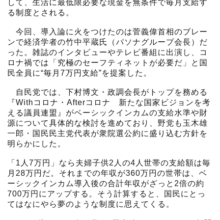
して、生活に最低限必要な現金を無条件で毎月支給す
る制度とされる。
今回、導入論に火をつけたのは菅義偉首相のブレー
ンで経済学者の竹中平蔵氏（パソナグループ会長）だ
った。雑誌のインタビューやテレビ番組に出演し、コ
ロナ禍では「究極のセーフティネットが必要だ」と国
民全員に“毎月7万円支給”を提案した。
自民党では、下村博文・政調会長がトップを務める
『Withコロナ・Afterコロナ 新たな国家ビジョンを考
える議員連盟』がベーシックインカムの支給水準や財
源について具体的な検討を進めており、野党も玉木雄
一郎・国民民主党代表が衆院選公約に盛り込む方針を
明らかにした。
「1人7万円」なら夫婦子供2人の4人世帯の支給額は毎
月28万円だ。それまでの年収が360万円の世帯は、ベ
ーシックインカム導入後の合計年収がざっと2倍の約
700万円にアップする。そう計算すると、国民にとっ
てはなにやら夢のような制度に思えてくる。