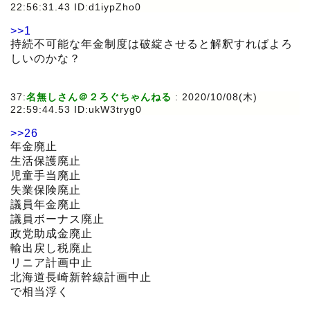
22:56:31.43 ID:d1iypZho0
>>1
持続不可能な年金制度は破綻させると解釈すればよろ
しいのかな？
37:
名無しさん＠２ろぐちゃんねる
:
2020/10/08(木)
22:59:44.53 ID:ukW3tryg0
>>26
年金廃止
生活保護廃止
児童手当廃止
失業保険廃止
議員年金廃止
議員ボーナス廃止
政党助成金廃止
輸出戻し税廃止
リニア計画中止
北海道長崎新幹線計画中止
で相当浮く