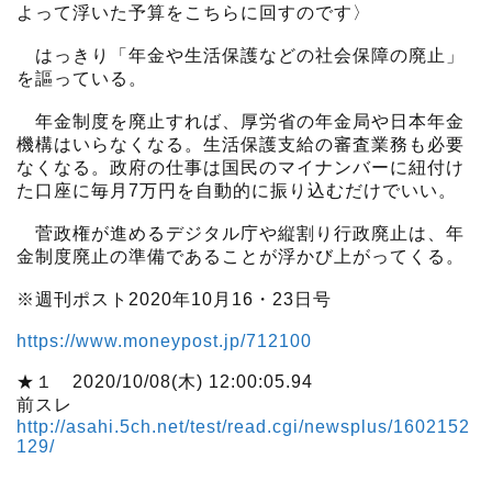
よって浮いた予算をこちらに回すのです〉
はっきり「年金や生活保護などの社会保障の廃止」
を謳っている。
年金制度を廃止すれば、厚労省の年金局や日本年金
機構はいらなくなる。生活保護支給の審査業務も必要
なくなる。政府の仕事は国民のマイナンバーに紐付け
た口座に毎月7万円を自動的に振り込むだけでいい。
菅政権が進めるデジタル庁や縦割り行政廃止は、年
金制度廃止の準備であることが浮かび上がってくる。
※週刊ポスト2020年10月16・23日号
https://www.moneypost.jp/712100
★１ 2020/10/08(木) 12:00:05.94
前スレ
http://asahi.5ch.net/test/read.cgi/newsplus/1602152
129/