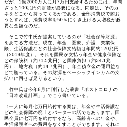
だが、1億2000万人に月7万円支給するためには、年間
ざっと100兆円の財源が必要になる。問題は、そのカ
ネをどこから持ってくるかである。全部消費税で賄お
うとすれば、消費税率を50％に引き上げる大増税が必
要な金額なのだ。
そこで竹中氏が提案しているのが「社会保障財源」
をあてる方法だ。現在、年金、医療、介護、失業保
険、生活保護などの社会保障支給額は年間約120兆円
（2019年度）。それを国民が支払う年金や健康保険な
どの保険料（約71.5兆円）と国庫負担（約34.1兆
円）、地方税（約14.7兆円）、年金積立金の運用益な
どで賄っている。その財源をベーシックインカムの支
払いに回せば足りるという。
竹中氏は今年8月に刊行した著書『ポストコロナの
「日本改造計画」』でこう書いている。
〈一人に毎月七万円給付する案は、年金や生活保護な
どの社会保障の廃止とバーターの話でもあります。国
民全員に七万円を給付するなら、高齢者への年金や、
生活保護者への費用をなくすことができます。それに