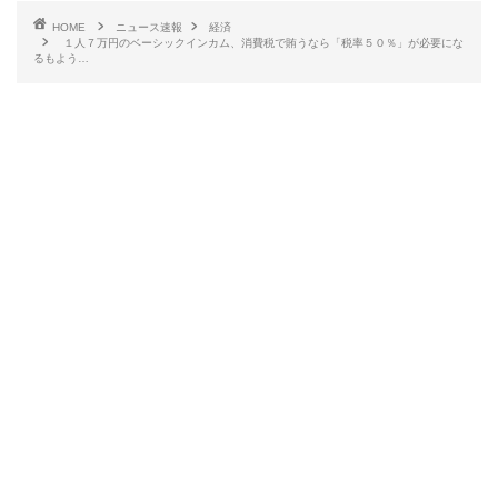
HOME
ニュース速報
経済
１人７万円のベーシックインカム、消費税で賄うなら「税率５０％」が必要にな
るもよう…