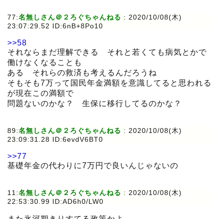
77:
名無しさん＠２ろぐちゃんねる
:
2020/10/08(木)
23:07:29.52 ID:6nB+8Po10
>>58
それならまだ理解できる それと若くても病気とかで
働けなくなることも
ある それらの救済も考えるんだろうね
そもそも7万って国民年金満額を意識してると思われる
が現在この満額で
問題ないのかな？ 生保に移行してるのかな？
89:
名無しさん＠２ろぐちゃんねる
:
2020/10/08(木)
23:09:31.28 ID:6evdV6BT0
>>77
基礎年金の代わりに7万円で良いんじゃないの
11:
名無しさん＠２ろぐちゃんねる
:
2020/10/08(木)
22:53:30.99 ID:AD6h0/LW0
また氷河期きりすてる政策かよ