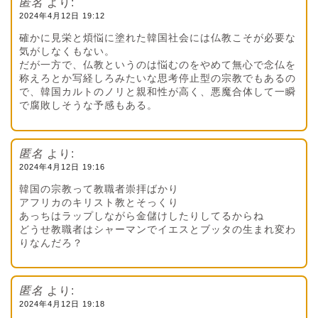
匿名
より:
2024年4月12日 19:12
確かに見栄と煩悩に塗れた韓国社会には仏教こそが必要な
気がしなくもない。
だが一方で、仏教というのは悩むのをやめて無心で念仏を
称えろとか写経しろみたいな思考停止型の宗教でもあるの
で、韓国カルトのノリと親和性が高く、悪魔合体して一瞬
で腐敗しそうな予感もある。
匿名
より:
2024年4月12日 19:16
韓国の宗教って教職者崇拝ばかり
アフリカのキリスト教とそっくり
あっちはラップしながら金儲けしたりしてるからね
どうせ教職者はシャーマンでイエスとブッタの生まれ変わ
りなんだろ？
匿名
より:
2024年4月12日 19:18