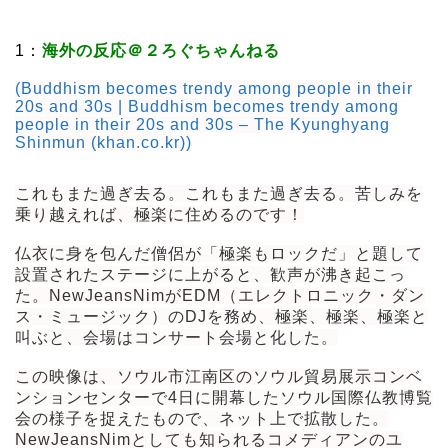
1：
海外の反応＠２ろぐちゃんねる
(Buddhism becomes trendy among people in their
20s and 30s | Buddhism becomes trendy among
people in their 20s and 30s – The Kyunghyang
Shinmun (khan.co.kr))
これもまた過ぎ去る。これもまた過ぎ去る。苦しみを
乗り越えれば、極楽に住めるのです！
仏衣に身を包んだ僧侶が「極楽もロックだ」と題して
設置されたステージに上がると、歓声が沸き起こっ
た。NewJeansNimがEDM（エレクトロニック・ダン
ス・ミュージック）のDJを務め、極楽、極楽、極楽と
叫ぶと、会場はコンサート会場と化した。
この映像は、ソウル市江南区のソウル貿易展示コンベ
ンションセンターで4日に開幕したソウル国際仏教博覧
会の様子を捉えたもので、ネット上で拡散した。
NewJeansNimとしても知られるコメディアンのユ