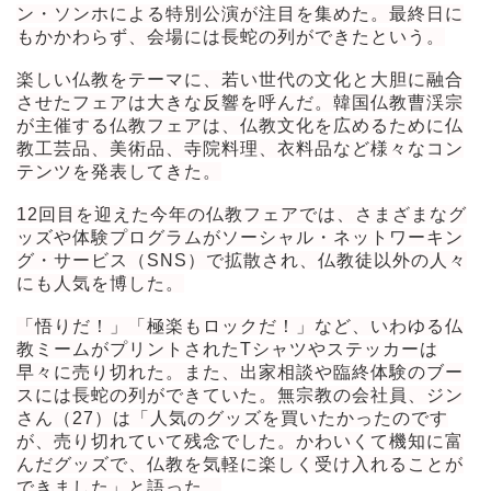
ン・ソンホによる特別公演が注目を集めた。最終日に
もかかわらず、会場には長蛇の列ができたという。
楽しい仏教をテーマに、若い世代の文化と大胆に融合
させたフェアは大きな反響を呼んだ。韓国仏教曹渓宗
が主催する仏教フェアは、仏教文化を広めるために仏
教工芸品、美術品、寺院料理、衣料品など様々なコン
テンツを発表してきた。
12回目を迎えた今年の仏教フェアでは、さまざまなグ
ッズや体験プログラムがソーシャル・ネットワーキン
グ・サービス（SNS）で拡散され、仏教徒以外の人々
にも人気を博した。
「悟りだ！」「極楽もロックだ！」など、いわゆる仏
教ミームがプリントされたTシャツやステッカーは
早々に売り切れた。また、出家相談や臨終体験のブー
スには長蛇の列ができていた。無宗教の会社員、ジン
さん（27）は「人気のグッズを買いたかったのです
が、売り切れていて残念でした。かわいくて機知に富
んだグッズで、仏教を気軽に楽しく受け入れることが
できました」と語った。