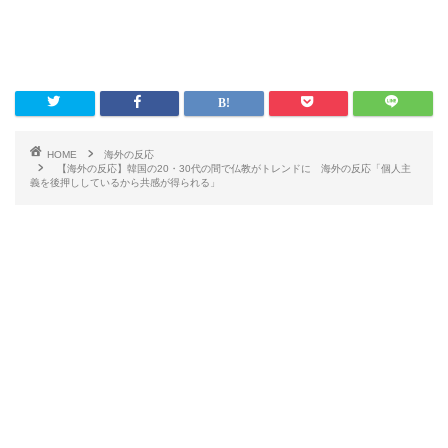
HOME
海外の反応
【海外の反応】韓国の20・30代の間で仏教がトレンドに 海外の反応「個人主
義を後押ししているから共感が得られる」