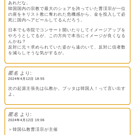
あれだな。
韓国国内の宗教で最大のシェアを誇っていた曹渓宗が一位
の座をキリスト教に奪われた危機感から、金を投入して必
死に国内へアピールしてるんだろう。
日本でも寺院でコンサート開いたりしてイメージアップを
やろうとしてるが、この方向で本当にイメージが良くなる
んかね？
反対に元々求められていた姿から遠のいて、反対に信者数
を減らしそうな気がするが。
匿名
より:
2024年4月12日 18:55
次の起源主張先は仏教か。ブッタは韓国人！って言い出す
よ。
匿名
より:
2024年4月12日 19:06
＞韓国仏教曹渓宗が主催