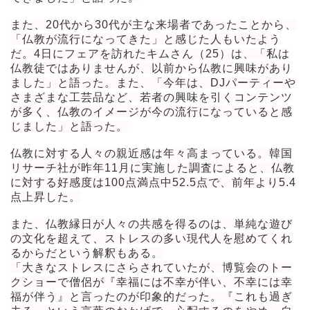
また、20代から30代が主な来場者であったことから、
「仏教が流行になってきた」と感じた人もいたよう
だ。4日にフェアを訪れたキムさん（25）は、「私は
仏教徒ではありませんが、以前から仏教に興味があり
ました」と語った。また、「今年は、DJパーティーや
さまざまな工芸品など、若者の興味を引くコンテンツ
が多く、仏教のイメージが今の流行になっていると感
じました」と語った。
仏教に対する人々の親近感は年々高まっている。韓国
リサーチ社が昨年11月に実施した調査によると、仏教
に対する好感度は100点満点中52.5点で、前年より5.4
点上昇した。
また、仏教縁日が人々の共感を得るのは、単純な遊び
の文化を超えて、ストレスの多い現代人を慰めてくれ
るからだという解釈もある。
「大きなストレスにさらされていたが、博覧会のトー
クショーで僧侶が『幸福には不幸が伴い、不幸には幸
福が伴う』と言ったのが印象的だった。『これも過ぎ