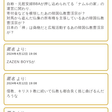
自称・元慰安婦BBAが押し込められてる「ナムルの家」の
運営に関わり、
寄付金などを横領したあの韓国仏教曹渓宗が？
対馬から盗んだ仏像の所有権を主張しているあの韓国仏教
曹渓宗が？
日本の「禅」は偽物だと広報活動するあの韓国仏教曹渓宗
が？
匿名
より:
2024年4月12日 19:06
ZAZEN BOYSが
匿名
より:
2024年4月12日 19:08
儒教、キリスト教に続いて仏教も都合良く捻じ曲げるんだ
ろうな