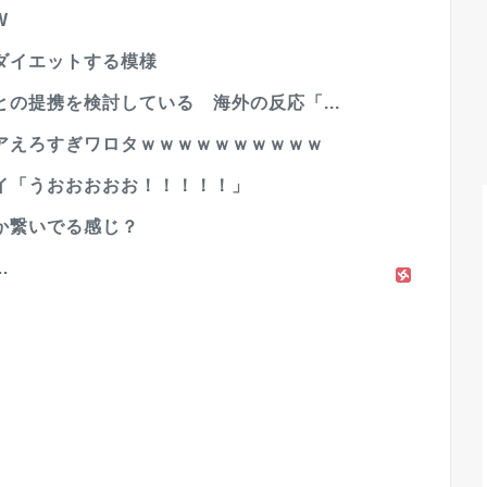
W
ダイエットする模様
の提携を検討している 海外の反応「...
アえろすぎワロタｗｗｗｗｗｗｗｗｗｗ
イ「うおおおおお！！！！！」
か繋いでる感じ？
…