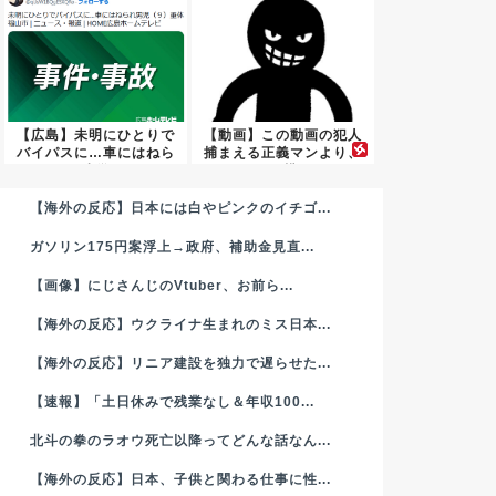
【広島】未明にひとりで
【動画】この動画の犯人
バイパスに…車にはねら
捕まえる正義マンより、
れ小学...
その横...
【海外の反応】日本には白やピンクのイチゴ...
ガソリン175円案浮上→政府、補助金見直...
【画像】にじさんじのVtuber、お前ら...
【海外の反応】ウクライナ生まれのミス日本...
【海外の反応】リニア建設を独力で遅らせた...
【速報】「土日休みで残業なし＆年収100...
北斗の拳のラオウ死亡以降ってどんな話なん...
【海外の反応】日本、子供と関わる仕事に性...