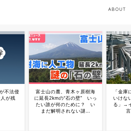
ABOUT
ヶ原樹海
「金庫にお金を入れないと
ワイ氏
壁” いっ
いけないと言われたので戻
仕事
に？ い
る」→イオン爆発遺族の証
謎...
言が重すぎる...