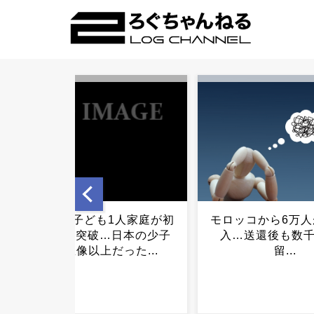
モロッコから6万人が不法侵
富士山の麓、青木
入…送還後も数千人が残
に延長2kmの“石の
留...
たい誰が何のため
まだ解明されない