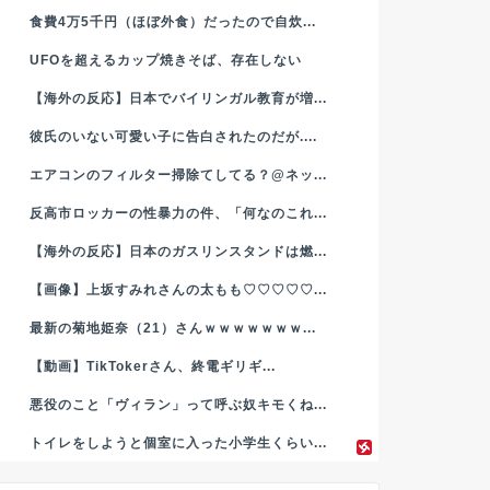
食費4万5千円（ほぼ外食）だったので自炊...
UFOを超えるカップ焼きそば、存在しない
【海外の反応】日本でバイリンガル教育が増...
彼氏のいない可愛い子に告白されたのだが....
エアコンのフィルター掃除てしてる？@ネッ...
反高市ロッカーの性暴力の件、「何なのこれ...
【海外の反応】日本のガスリンスタンドは燃...
【画像】上坂すみれさんの太もも♡♡♡♡♡...
最新の菊地姫奈（21）さんｗｗｗｗｗｗｗ...
【動画】TikTokerさん、終電ギリギ...
悪役のこと「ヴィラン」って呼ぶ奴キモくね...
トイレをしようと個室に入った小学生くらい...