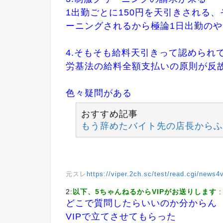
1出勤ごとに150円を天引きされる
ーニングされるから極論1日出勤のや
4.そもそも給料天引きって認められ
労基法の給料全額支払いの原則が反
色々疑問がある
おすすめ記事
もう辞めたバイト先の店長からふ
元スレ
https://viper.2ch.sc/test/read.cgi/news
2:
以下、5ちゃんねるからVIPがお送りします
:
どこで質問したらいいのか分からん
VIPで立てさせてもらった