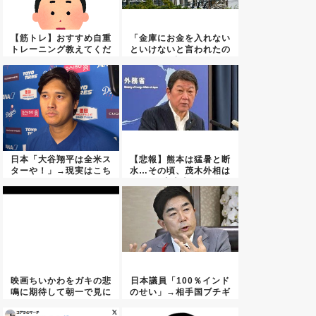
【筋トレ】おすすめ自重
「金庫にお金を入れない
トレーニング教えてくだ
といけないと言われたの
さい！
で戻る...
日本「大谷翔平は全米ス
【悲報】熊本は猛暑と断
ターや！」→現実はこち
水…その頃、茂木外相は
ら…
中南米...
映画ちいかわをガキの悲
日本議員「100％インド
鳴に期待して朝一で見に
のせい」→相手国ブチギ
行った...
レで...