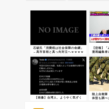
石破氏「消費税は社会保障の命綱」
【悲報】「
←高市首相と真っ向対立へｗｗｗｗ
漫画編集者
ｗｗ
陸上自衛隊
【画像】台湾人、ようやく気ずく
体型も調べ