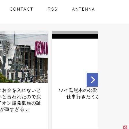
CONTACT
RSS
ANTENNA
熊本の公務員、明日
今の時代 第三次世界大戦に
行きたくない...
なるとしたら引き金って
何？...