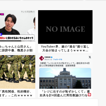
みぃちゃんと山田さん」
YouTuber界、嫁の“過去”掘り返し
に誹謗中傷、醜悪さが顔
大会が始まってしまうｗｗｗｗ...
に出...
「異性関係、性的嗜好、
「レジに出すのが恥ずかしくて」避
ます」←これｗｗｗｗｗ
妊具を計4回盗んだ男性教諭(37)を...
ｗｗ...