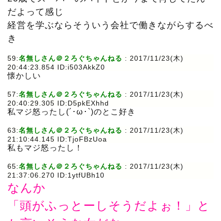
だよって感じ
経営を学ぶならそういう会社で働きながらするべ
き
59:
名無しさん＠２ろぐちゃんねる
: 2017/11/23(木)
20:44:23.854 ID:i503AkkZ0
懐かしい
57:
名無しさん＠２ろぐちゃんねる
: 2017/11/23(木)
20:40:29.305 ID:D5pkEXhhd
私マジ怒ったし(´･ω･`)のとこ好き
63:
名無しさん＠２ろぐちゃんねる
: 2017/11/23(木)
21:10:44.145 ID:TjoFBzUoa
私もマジ怒ったし！
65:
名無しさん＠２ろぐちゃんねる
: 2017/11/23(木)
21:37:06.270 ID:1ytfUBh10
なんか
「頭がふっとーしそうだよぉ！」と