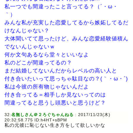
私一つでも間違ったこと言ってる？（´・ω・
｀）
みんな私が充実した恋愛してるから嫉妬してるだ
けなんじゃない？
大体聞いてて思ったけど、みんな恋愛経験値積ん
でないんじゃないｗ
何か文句あるなら堂々といいなよ
私のどこが間違ってるの？
まだ結婚してないんだからレベルの高い人と
付き合いたいって思っちゃ駄目なの？(｀・ω・´)
私は今彼の所有物じゃないんだよ
付き合ってる＝相手しか見ないってのは
間違ってると思うし頭悪いと思うけど？
32:
名無しさん＠２ろぐちゃんねる
: 2017/11/23(木)
20:32:58.775 ID:h4HT+sBPM
私の元彼に恥じない生き方をして欲しいかな