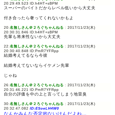
20:29:49.523 ID:h4HT+sBPM
スーパーのバイトだからレベル低いから大丈夫
付き合ったら奢ってくれないかもよ
20:
名無しさん＠２ろぐちゃんねる
: 2017/11/23(木)
20:30:31.846 ID:h4HT+sBPM
先輩も将来性ないから大丈夫
22:
名無しさん＠２ろぐちゃんねる
: 2017/11/23(木)
20:30:40.848 ID:PmR7YFRpp
結婚考えてるなら今彼
結婚考えてないならイケメン先輩
じゃね
26:
名無しさん＠２ろぐちゃんねる
: 2017/11/23(木)
20:31:46.221 ID:PmR7YFRpp
自分の評価を中の上と言ってしまう地雷臭
30:
名無しさん＠２ろぐちゃんねる
: 2017/11/23(木)
20:32:47.082
ID:ESoeLH4W0
なんかみんな否定的ないけんだよね…