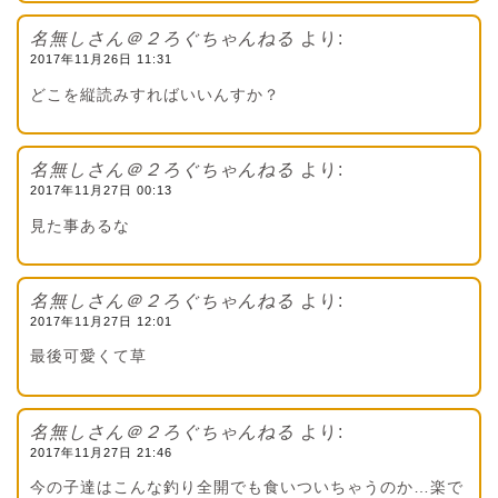
名無しさん＠２ろぐちゃんねる
より:
2017年11月26日 11:31
どこを縦読みすればいいんすか？
名無しさん＠２ろぐちゃんねる
より:
2017年11月27日 00:13
見た事あるな
名無しさん＠２ろぐちゃんねる
より:
2017年11月27日 12:01
最後可愛くて草
名無しさん＠２ろぐちゃんねる
より:
2017年11月27日 21:46
今の子達はこんな釣り全開でも食いついちゃうのか…楽で