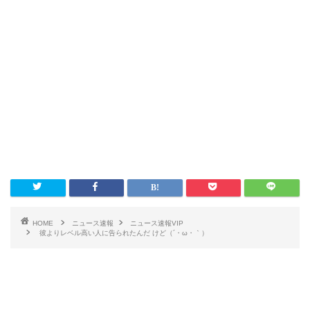
HOME
ニュース速報
ニュース速報VIP
彼よりレベル高い人に告られたんだ けど（´・ω・｀）