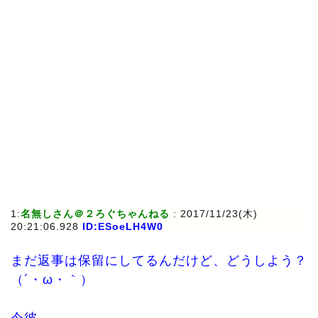
1:
名無しさん＠２ろぐちゃんねる
: 2017/11/23(木)
20:21:06.928
ID:ESoeLH4W0
まだ返事は保留にしてるんだけど、どうしよう？
（´・ω・｀）