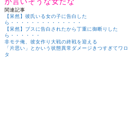
か言いそうな女だな
関連記事
【呆然】彼氏いる女の子に告白した
ら・・・・・・・・・・・・・・
【呆然】ブスに告白されたから丁重に御断りした
ら・・・・・・
非モテ俺、彼女作り大戦の終戦を迎える
「片思い」とかいう状態異常ダメージきつすぎてワロ
タ