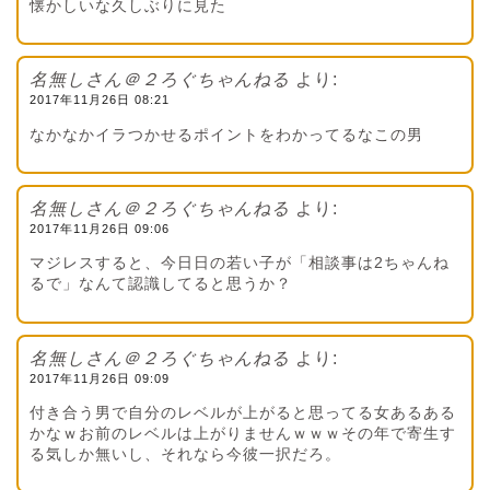
懐かしいな久しぶりに見た
名無しさん＠２ろぐちゃんねる
より:
2017年11月26日 08:21
なかなかイラつかせるポイントをわかってるなこの男
名無しさん＠２ろぐちゃんねる
より:
2017年11月26日 09:06
マジレスすると、今日日の若い子が「相談事は2ちゃんね
るで」なんて認識してると思うか？
名無しさん＠２ろぐちゃんねる
より:
2017年11月26日 09:09
付き合う男で自分のレベルが上がると思ってる女あるある
かなｗお前のレベルは上がりませんｗｗｗその年で寄生す
る気しか無いし、それなら今彼一択だろ。