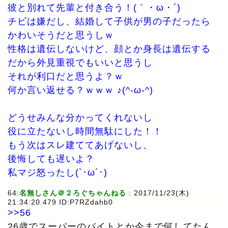
彼と別れて先輩と付き合う！(｀・ω・´)
チビは嫌だし、結婚して子供が男の子だったら
かわいそうだと思うしｗ
性格は遺伝しないけど、顔とか身長は遺伝する
だから外見重視でもいいと思うし
それが利口だと思うよ？ｗ
何か言い返せる？ｗｗｗ ♪(^-ω-^)
どうせみんな分かってくれないし
役に立たないし時間無駄にした！！
もう次はスレ建ててあげないし、
後悔しても遅いよ？
私マジ怒ったし(`･ω´･)
64:
名無しさん＠２ろぐちゃんねる
: 2017/11/23(木)
21:34:20.479 ID:P7RZdahb0
>>56
26歳でスーパーのバイトとか今まで何してたん