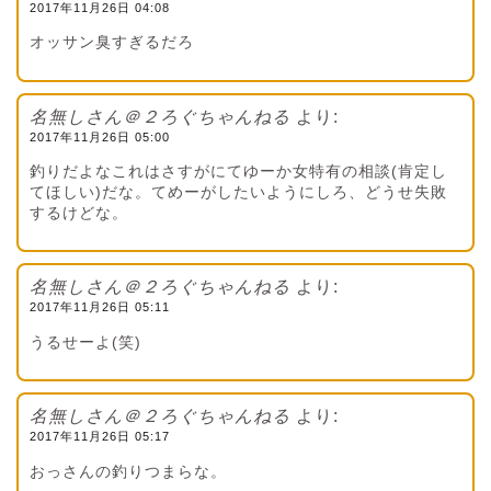
2017年11月26日 04:08
オッサン臭すぎるだろ
名無しさん＠２ろぐちゃんねる
より:
2017年11月26日 05:00
釣りだよなこれはさすがにてゆーか女特有の相談(肯定し
てほしい)だな。てめーがしたいようにしろ、どうせ失敗
するけどな。
名無しさん＠２ろぐちゃんねる
より:
2017年11月26日 05:11
うるせーよ(笑)
名無しさん＠２ろぐちゃんねる
より:
2017年11月26日 05:17
おっさんの釣りつまらな。