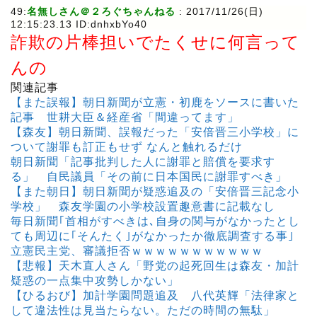
49:
名無しさん＠２ろぐちゃんねる
: 2017/11/26(日)
12:15:23.13 ID:dnhxbYo40
詐欺の片棒担いでたくせに何言って
んの
関連記事
【また誤報】朝日新聞が立憲・初鹿をソースに書いた
記事 世耕大臣＆経産省「間違ってます」
【森友】朝日新聞、誤報だった「安倍晋三小学校」に
ついて謝罪も訂正もせず なんと触れるだけ
朝日新聞「記事批判した人に謝罪と賠償を要求す
る」 自民議員「その前に日本国民に謝罪すべき」
【また朝日】朝日新聞が疑惑追及の「安倍晋三記念小
学校」 森友学園の小学校設置趣意書に記載なし
毎日新聞｢首相がすべきは､自身の関与がなかったとし
ても周辺に｢そんたく｣がなかったか徹底調査する事｣
立憲民主党、審議拒否ｗｗｗｗｗｗｗｗｗｗｗ
【悲報】天木直人さん「野党の起死回生は森友・加計
疑惑の一点集中攻勢しかない」
【ひるおび】加計学園問題追及 八代英輝「法律家と
して違法性は見当たらない。ただの時間の無駄」