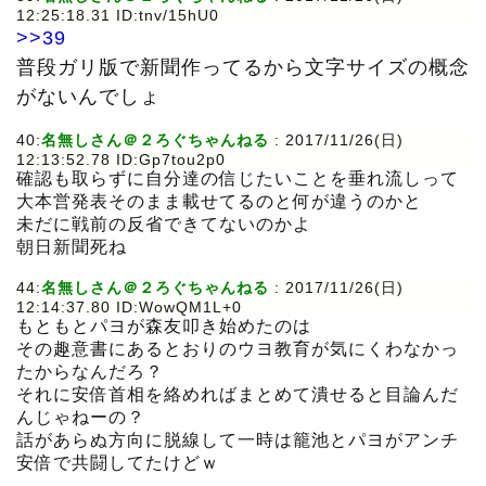
12:25:18.31 ID:tnv/15hU0
>>39
普段ガリ版で新聞作ってるから文字サイズの概念
がないんでしょ
40:
名無しさん＠２ろぐちゃんねる
: 2017/11/26(日)
12:13:52.78 ID:Gp7tou2p0
確認も取らずに自分達の信じたいことを垂れ流しって
大本営発表そのまま載せてるのと何が違うのかと
未だに戦前の反省できてないのかよ
朝日新聞死ね
44:
名無しさん＠２ろぐちゃんねる
: 2017/11/26(日)
12:14:37.80 ID:WowQM1L+0
もともとパヨが森友叩き始めたのは
その趣意書にあるとおりのウヨ教育が気にくわなかっ
たからなんだろ？
それに安倍首相を絡めればまとめて潰せると目論んだ
んじゃねーの？
話があらぬ方向に脱線して一時は籠池とパヨがアンチ
安倍で共闘してたけどｗ