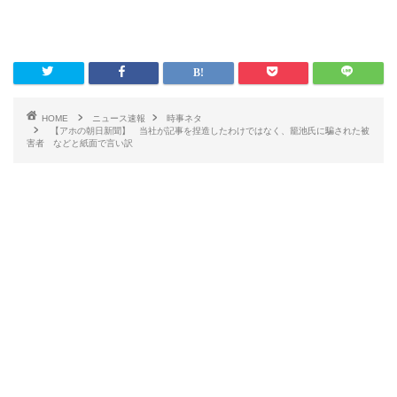
HOME
ニュース速報
時事ネタ
【アホの朝日新聞】 当社が記事を捏造したわけではなく、籠池氏に騙された被
害者 などと紙面で言い訳