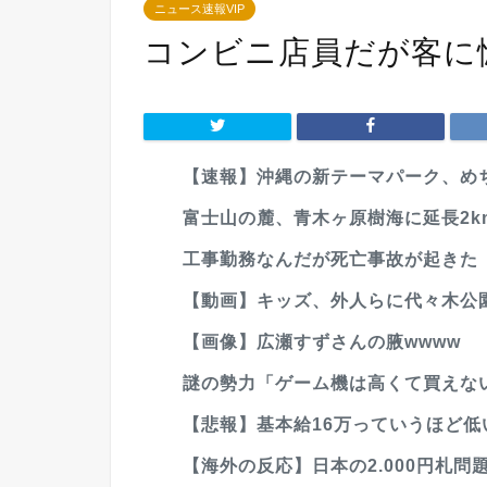
ニュース速報VIP
コンビニ店員だが客に
【速報】沖縄の新テーマパーク、めち
富士山の麓、青木ヶ原樹海に延長2km
工事勤務なんだが死亡事故が起きた【Pic
【動画】キッズ、外人らに代々木公園
【画像】広瀬すずさんの腋wwww
謎の勢力「ゲーム機は高くて買えな
【悲報】基本給16万っていうほど低
【海外の反応】日本の2.000円札問