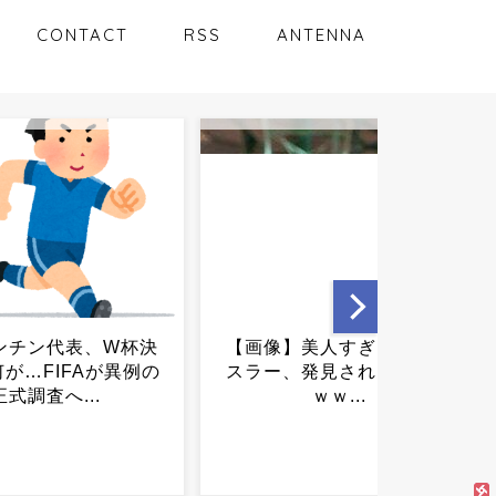
CONTACT
RSS
ANTENNA
】美人すぎる女子レ
高市内閣、支持率急落…有
、発見されるｗｗｗ
権者が気付き始めた“本当の
ｗｗ...
狙い”とは...