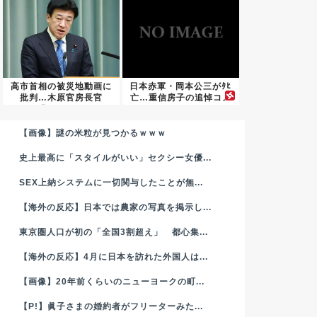
高市首相の被災地動画に
日本赤軍・岡本公三がﾀﾋ
批判…木原官房長官
亡…重信房子の追悼コメ
「BGMも...
ント...
【画像】謎の米粒が見つかるｗｗｗ
史上最高に「スタイルがいい」セクシー女優...
SEX上納システムに一切関与したことが無...
【海外の反応】日本では農家の写真を掲示し...
東京圏人口が初の「全国3割超え」 都心集...
【海外の反応】4月に日本を訪れた外国人は...
【画像】20年前くらいのニューヨークの町...
【P!】眞子さまの婚約者がフリーターみた...