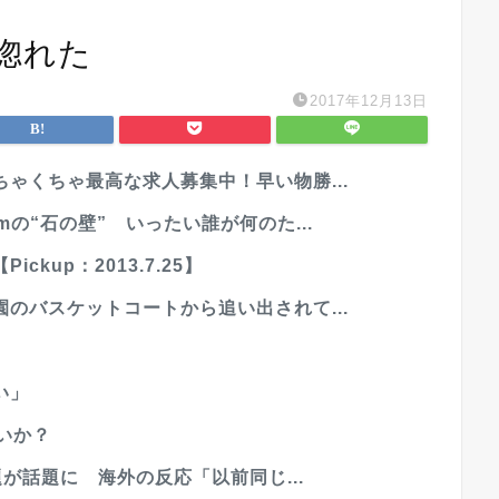
惚れた
2017年12月13日
ゃくちゃ最高な求人募集中！早い物勝...
の“石の壁” いったい誰が何のた...
kup：2013.7.25】
のバスケットコートから追い出されて...
い」
いか？
題が話題に 海外の反応「以前同じ...