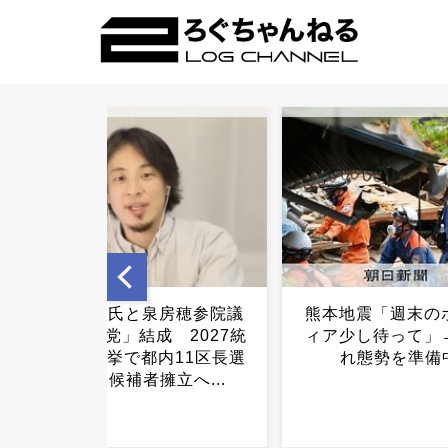
熊本地震「週末のボランテ
ワイのごはん、お
ィア少し待って」→受け入
（※画像あり）.
れ態勢を準備中...