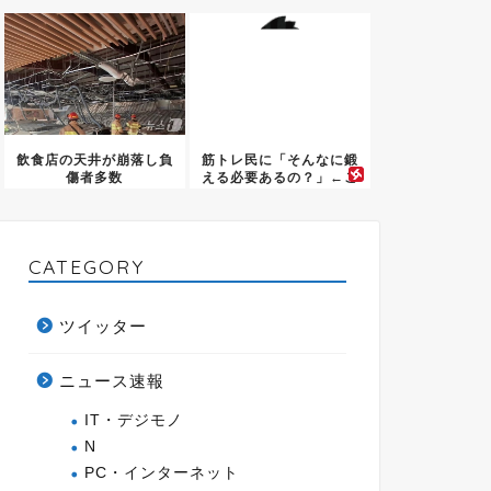
る店の...
遂...
飲食店の天井が崩落し負
筋トレ民に「そんなに鍛
傷者多数
える必要あるの？」←こ
れって...
CATEGORY
ツイッター
ニュース速報
IT・デジモノ
N
PC・インターネット