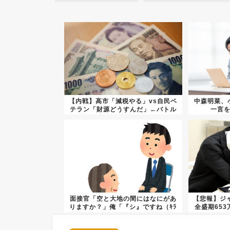
【内戦】高市「減税やる」vs自民ベ
中森明菜、
テラン「財源どうすんだ」←バトル
一言
開...
面接官「空と大地の間にはなにがあ
【悲報】ジ
りますか？」俺「『シ』ですね（ｷﾗ
全盛期65
ｰ...