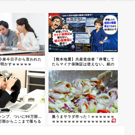
小泉今日子から言われた
【熊本地震】共産党信者「停電して
を明かすｗｗｗｗｗ
たらマイナ保険証は使えない。紙の
保険...
ャンプ、ついに98万部…
激うまサラダ作った！ｗｗｗｗｗｗ
3万部からここまで落ちる
ｗｗｗｗｗｗｗｗｗｗｗｗｗｗｗｗ
ｗｗ...