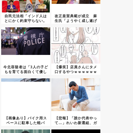
自民元法相「インド人は
改正皇室典範が成立 麻
とにかく約束守らない。
生氏「ようやく成し遂げ
トップ...
た」
今北容疑者は「3人の子ど
【爆笑】店員さんにタメ
もを育てる面白くて優し
口するやつｗｗｗｗｗｗ
い父...
ｗｗｗ...
【画像あり】バイク用ス
【悲報】「誰か代表やっ
ペースに駐車した軽バ
て…」れいわ新選組、ガ
ン、アル...
チで後...