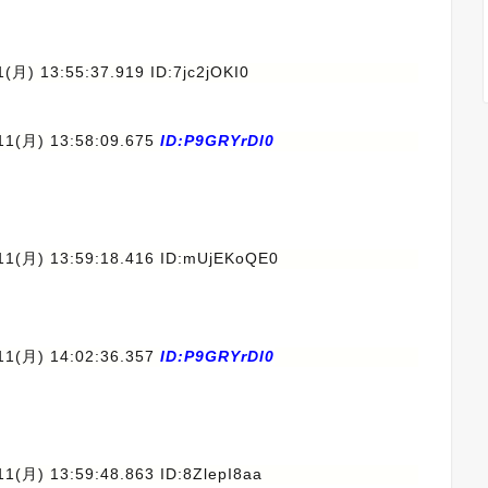
1(月) 13:55:37.919 ID:7jc2jOKI0
11(月) 13:58:09.675
ID:P9GRYrDl0
11(月) 13:59:18.416 ID:mUjEKoQE0
11(月) 14:02:36.357
ID:P9GRYrDl0
11(月) 13:59:48.863 ID:8ZlepI8aa