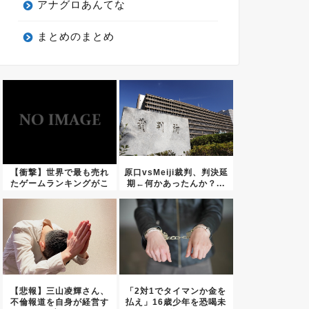
アナグロあんてな
まとめのまとめ
【衝撃】世界で最も売れ
原口vsMeiji裁判、判決延
たゲームランキングがこ
期←何かあったんか？...
ちらｗ...
【悲報】三山凌輝さん、
「2対1でタイマンか金を
不倫報道を自身が経営す
払え」16歳少年を恐喝未