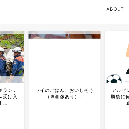
ABOUT
いしそう
アルゼンチン代表、W杯決
【画像
..
勝後に何が…FIFAが異例の
スラー
正式調査へ...