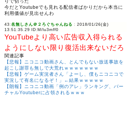
りで切った
今だとYoutubeでも見れる配信者ばかりだから本当に
利用価値が見出せんわ
43:
名無しさん＠２ろぐちゃんねる
: 2018/01/26(金)
13:51:35.29 ID:M/lu3mff0
YouTubeより高い広告収入得られる
ようにしない限り復活出来ないだろ
関連記事
【悲報】ニコニコ動画さん、とんでもない放送事故を
起こし謝罪も無しで大荒れｗｗｗｗｗｗｗ
【悲報】ゲーム実況者さん「よーし、僕もニコニコで
実況して有名になるぞ！」←結果ｗｗｗｗｗ
【朗報】ニコニコ動画「例のアレ」ランキング、バー
チャルYoutuberに占領されるｗｗｗ