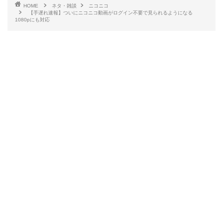
HOME
ネタ・雑談
ニコニコ
【手遅れ速報】ついにニコニコ動画がログイン不要で見られるようになる
1080pにも対応