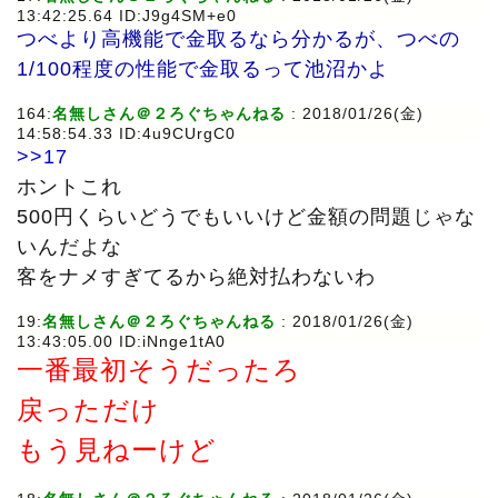
13:42:25.64 ID:J9g4SM+e0
つべより高機能で金取るなら分かるが、つべの
1/100程度の性能で金取るって池沼かよ
164:
名無しさん＠２ろぐちゃんねる
: 2018/01/26(金)
14:58:54.33 ID:4u9CUrgC0
>>17
ホントこれ
500円くらいどうでもいいけど金額の問題じゃな
いんだよな
客をナメすぎてるから絶対払わないわ
19:
名無しさん＠２ろぐちゃんねる
: 2018/01/26(金)
13:43:05.00 ID:iNnge1tA0
一番最初そうだったろ
戻っただけ
もう見ねーけど