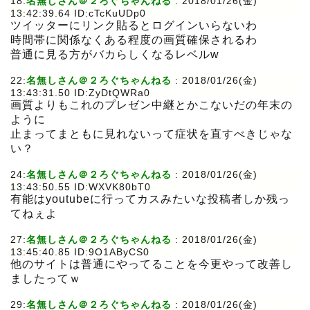
18:
名無しさん＠２ろぐちゃんねる
: 2018/01/26(金)
13:42:39.64 ID:cTcKuUDp0
ツイッターにリンク貼るとログインいらないわ
時間帯に関係なくある程度の画質確保されるわ
普通に見る方がバカらしくなるレベルw
22:
名無しさん＠２ろぐちゃんねる
: 2018/01/26(金)
13:43:31.50 ID:ZyDtQWRa0
画質よりもこれのプレゼン中継とかこないだの年末の
ように
止まってまともに見れないって症状を直すべきじゃな
い？
24:
名無しさん＠２ろぐちゃんねる
: 2018/01/26(金)
13:43:50.55 ID:WXVK80bT0
有能はyoutubeに行ってカスみたいな投稿者しか残っ
てねぇよ
27:
名無しさん＠２ろぐちゃんねる
: 2018/01/26(金)
13:45:40.85 ID:9O1AByCS0
他のサイトは普通にやってることを今更やって改善し
ましたってｗ
29:
名無しさん＠２ろぐちゃんねる
: 2018/01/26(金)