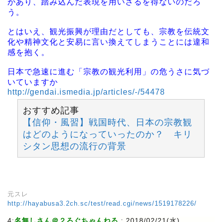
があり、踏み込んだ表現を用いざるを得ないのだろ
う。
とはいえ、観光振興が理由だとしても、宗教を伝統文
化や精神文化と安易に言い換えてしまうことには違和
感を抱く。
日本で急速に進む「宗教の観光利用」の危うさに気づ
いていますか
http://gendai.ismedia.jp/articles/-/54478
おすすめ記事
【信仰・風習】戦国時代、日本の宗教観
はどのようになっていったのか？ キリ
シタン思想の流行の背景
元スレ
http://hayabusa3.2ch.sc/test/read.cgi/news/1519178226/
4:
名無しさん＠２ろぐちゃんねる
: 2018/02/21(水)