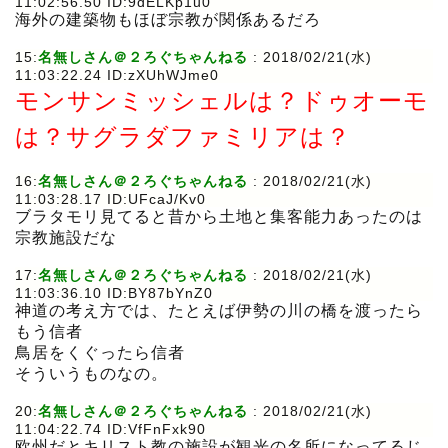
11:02:56.50 ID:9dELKp1u0
海外の建築物もほぼ宗教が関係あるだろ
15:
名無しさん＠２ろぐちゃんねる
: 2018/02/21(水)
11:03:22.24 ID:zXUhWJme0
モンサンミッシェルは？ドゥオーモ
は？サグラダファミリアは？
16:
名無しさん＠２ろぐちゃんねる
: 2018/02/21(水)
11:03:28.17 ID:UFcaJ/Kv0
ブラタモリ見てると昔から土地と集客能力あったのは
宗教施設だな
17:
名無しさん＠２ろぐちゃんねる
: 2018/02/21(水)
11:03:36.10 ID:BY87bYnZ0
神道の考え方では、たとえば伊勢の川の橋を渡ったら
もう信者
鳥居をくぐったら信者
そういうものなの。
20:
名無しさん＠２ろぐちゃんねる
: 2018/02/21(水)
11:04:22.74 ID:VfFnFxk90
欧州だとキリスト教の施設が観光の名所になってるじ