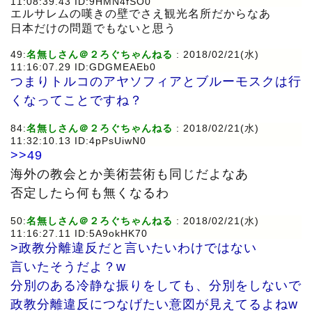
11:08:39.43 ID:9HMN4fSO0
エルサレムの嘆きの壁でさえ観光名所だからなあ
日本だけの問題でもないと思う
49:
名無しさん＠２ろぐちゃんねる
: 2018/02/21(水)
11:16:07.29 ID:GDGMEAEb0
つまりトルコのアヤソフィアとブルーモスクは行
くなってことですね？
84:
名無しさん＠２ろぐちゃんねる
: 2018/02/21(水)
11:32:10.13 ID:4pPsUiwN0
>>49
海外の教会とか美術芸術も同じだよなあ
否定したら何も無くなるわ
50:
名無しさん＠２ろぐちゃんねる
: 2018/02/21(水)
11:16:27.11 ID:5A9okHK70
>政教分離違反だと言いたいわけではない
言いたそうだよ？w
分別のある冷静な振りをしても、分別をしないで
政教分離違反につなげたい意図が見えてるよねw