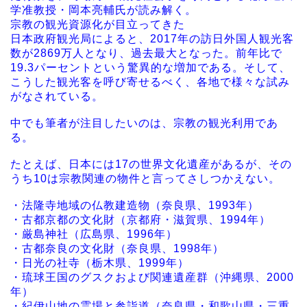
学准教授・岡本亮輔氏が読み解く。
宗教の観光資源化が目立ってきた
日本政府観光局によると、2017年の訪日外国人観光客
数が2869万人となり、過去最大となった。前年比で
19.3パーセントという驚異的な増加である。そして、
こうした観光客を呼び寄せるべく、各地で様々な試み
がなされている。
中でも筆者が注目したいのは、宗教の観光利用であ
る。
たとえば、日本には17の世界文化遺産があるが、その
うち10は宗教関連の物件と言ってさしつかえない。
・法隆寺地域の仏教建造物（奈良県、1993年）
・古都京都の文化財（京都府・滋賀県、1994年）
・厳島神社（広島県、1996年）
・古都奈良の文化財（奈良県、1998年）
・日光の社寺（栃木県、1999年）
・琉球王国のグスクおよび関連遺産群（沖縄県、2000
年）
・紀伊山地の霊場と参詣道（奈良県・和歌山県・三重