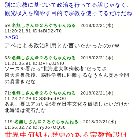
別に宗教に基づいて政治を行ってる訳じゃなく、
観光収入を増やす目的で宗教を使ってるだけだね
59:
名無しさん＠２ろぐちゃんねる
: 2018/02/21(水)
11:20:21.81 ID:leBlD2xT0
>>50
アベによる政治利用とか言いたかったのかw
63:
名無しさん＠２ろぐちゃんねる
: 2018/02/21(水)
11:21:05.91 ID:DPHc8JNI0
ソースを看たら”北海道大学殉教者”だってさ
東大名誉教授、脳科学者に匹敵するなうさん臭さ全開
の肩書きだな
71:
名無しさん＠２ろぐちゃんねる
: 2018/02/21(水)
11:23:22.29 ID:SS8EmfPO0
ああ、要はアカい記者が日本文化を破壊したいだけか
北海道は流石だな
119:
名無しさん＠２ろぐちゃんねる
: 2018/02/21(水)
11:56:32.72 ID:Yy0o7OQ30
世界中何処も歴史のある宗教施設は