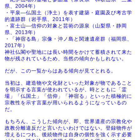
県、2004年）
・平泉―仏国土（浄土）を表す建築・庭園及び考古学
的遺跡群（岩手県、2011年）
・富士山―信仰の対象と芸術の源泉（山梨県・静岡
県、2013年）
・「神宿る島」宗像・沖ノ島と関連遺産群（福岡県、
2017年）
神社仏閣や聖地には長い時間をかけて蓄積されて来た
物が残されているため、当然の傾向かもしれない。
だが、この一覧からはある傾向が見てとれる。
当初は、建造物や文化財といった対象が物であること
を明示する言葉が使われているが、時とともに「霊
場」「仏国土」「信仰」「神宿る」といった積極的に
宗教性を示す言葉が用いられるようになっているの
だ。
もちろん、こうした傾向が、即、世界遺産の宗教化や
政教分離違反だと言いたいわけではない。登録物件が
増えるにつれ、後続物件は自身の個性を強く示す必要