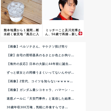
熊本地震から１週間…断
ミッチーこと及川光博さ
水続く被災地「風呂に入
ん、56歳で再婚→新しい
れない...
命ま...
【画像】ペルソナさん、ヤケクソ投げ売り
【家】自宅の照明器具のるさとか色とか拘り...
【海外の反応】日本の大阪に44年前に誕生...
ずっと彼女との同棲うまくいってないんやが...
【画像】Z世代、コイツを知らないｗｗｗｗ...
【画像】ガンダム最シコキャラ、ハマーン・...
迷惑メールに「天安門事件」と返信した結果...
30歳年収300万俺，気軽に外食すらでき...