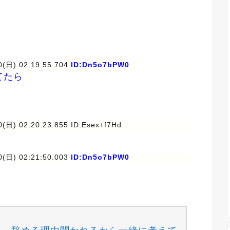
0(日) 02:19:55.704
ID:Dn5o7bPW0
てたら
0(日) 02:20:23.855 ID:Esex+f7Hd
0(日) 02:21:50.003
ID:Dn5o7bPW0