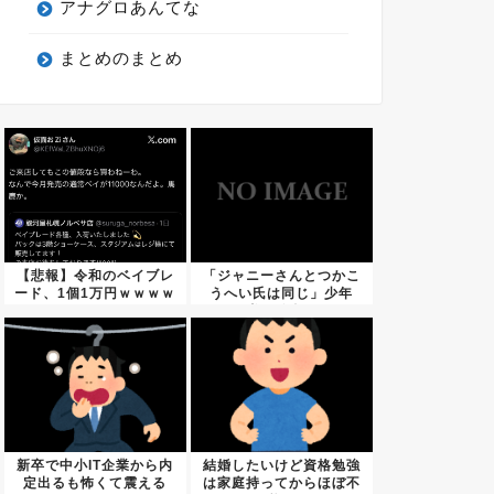
アナグロあんてな
まとめのまとめ
【悲報】令和のベイブレ
「ジャニーさんとつかこ
ード、1個1万円ｗｗｗｗ
うへい氏は同じ」少年
ｗｗ...
隊・錦織...
新卒で中小IT企業から内
結婚したいけど資格勉強
定出るも怖くて震える
は家庭持ってからほぼ不