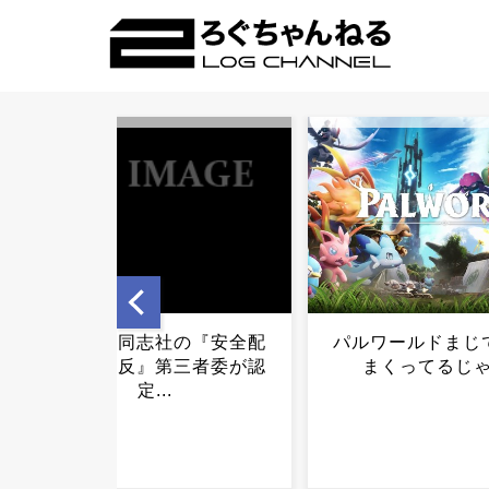
パルワールドまじで流行り
ちいかわ映画、と
まくってるじゃん...
い初日興収を叩き
まうｗｗｗｗｗｗ