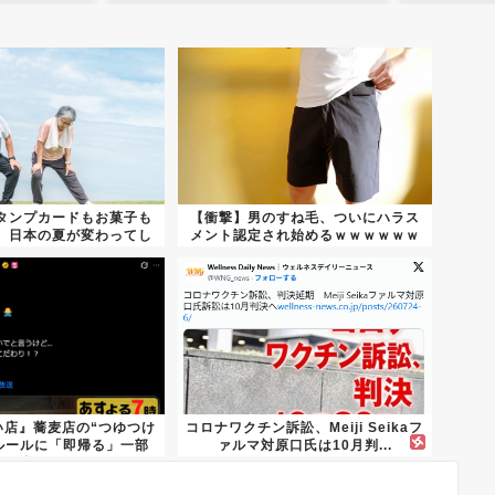
タンプカードもお菓子も
【衝撃】男のすね毛、ついにハラス
、日本の夏が変わってし
メント認定され始めるｗｗｗｗｗｗ
まう
い店』蕎麦店の“つゆつけ
コロナワクチン訴訟、Meiji Seikaフ
ルールに「即帰る」一部
ァルマ対原口氏は10月判...
視...