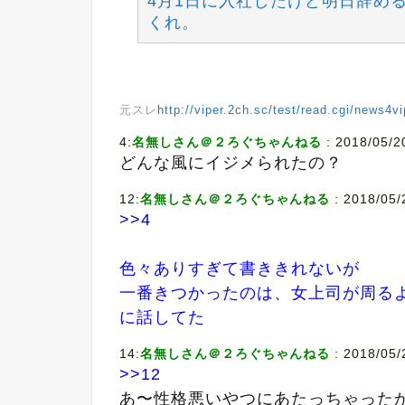
4月1日に入社したけど明日辞め
くれ。
元スレ
http://viper.2ch.sc/test/read.cgi/news4
4:
名無しさん＠２ろぐちゃんねる
: 2018/05/
どんな風にイジメられたの？
12:
名無しさん＠２ろぐちゃんねる
: 2018/05/
>>4
色々ありすぎて書ききれないが
一番きつかったのは、女上司が周る
に話してた
14:
名無しさん＠２ろぐちゃんねる
: 2018/05/
>>12
あ〜性格悪いやつにあたっちゃった