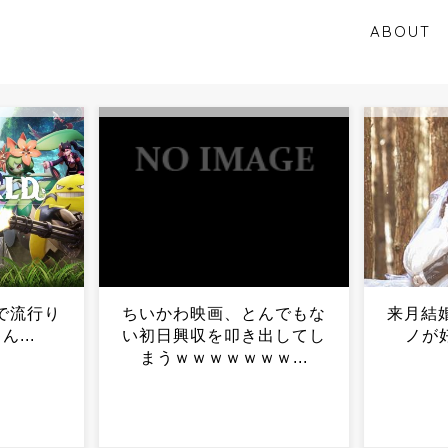
ABOUT
んでもな
来月結婚するんだけど元カ
「粉塵
出してし
ノが好きすぎて辛い...
検査員
ｗ...
長に叱
検査員
なこと