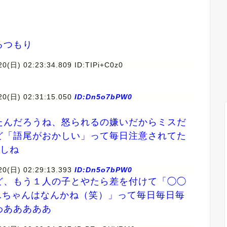
るつもり
20(日) 02:23:34.809 ID:TIPi+C0z0
20(日) 02:31:15.050
ID:Dn5o7bPW0
たんだろうね、怒られるの嫌いだからミスだ
ど「語尾がおかしい」って毎日注意されてた
 しね
20(日) 02:29:13.393
ID:Dn5o7bPW0
ど、もう１人の子とやたら差を付けて「◯◯
1
ちゃんはなんかね（笑）」って毎日毎日毎
わあああああ