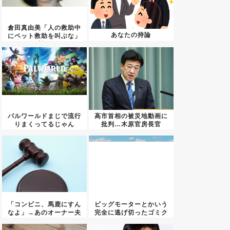
倉田真由美「人の救助中
あなたの持論
にペット救助を叫ぶな」
←賛否...
パルワールドまじで流行
高市首相の被災地動画に
りまくってるじゃん
批判…木原官房長官
「BGMも...
「コンビニ、馬鹿にすん
ビッグモーターとかいう
なよ」→あのオーナー夫
完全に逃げ切ったゴミク
婦、不...
ズ・・...