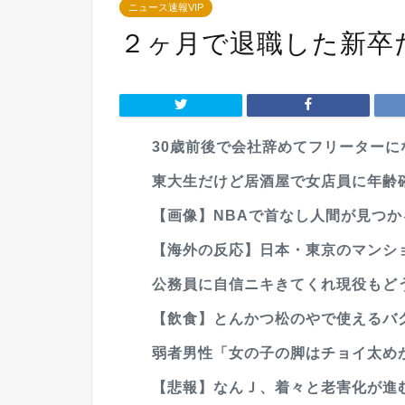
ニュース速報VIP
２ヶ月で退職した新卒
30歳前後で会社辞めてフリーターに
東大生だけど居酒屋で女店員に年齢確認
【画像】NBAで首なし人間が見つか
【海外の反応】日本・東京のマンショ
公務員に自信ニキきてくれ現役もど
【飲食】とんかつ松のやで使えるバ
弱者男性「女の子の脚はチョイ太めが
【悲報】なんＪ、着々と老害化が進