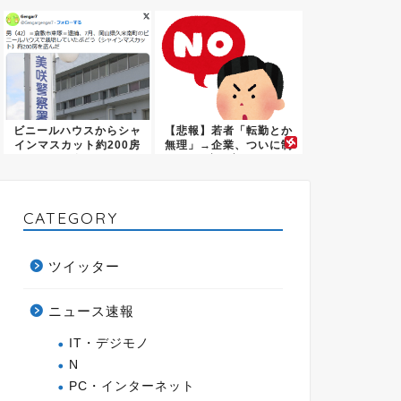
可能よ...
ビニールハウスからシャ
【悲報】若者「転勤とか
インマスカット約200房
無理」→企業、ついに制
を盗...
度を変...
CATEGORY
ツイッター
ニュース速報
IT・デジモノ
N
PC・インターネット