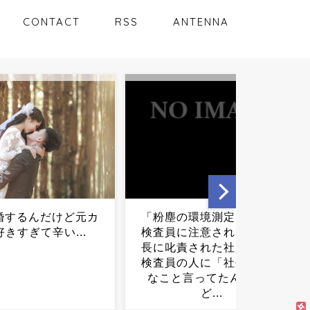
CONTACT
RSS
ANTENNA
の環境測定をしたら
無期懲役、去年の仮釈放わ
に注意された」と社
ずか４人…もう実質終身刑
責された社員、だが
だった...
の人に「社長がこん
言ってたんですけ
ど...