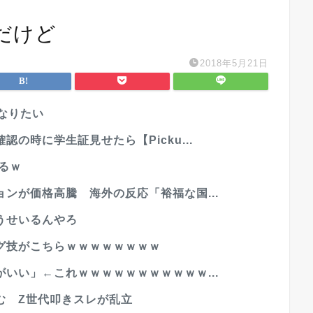
だけど
2018年5月21日
なりたい
の時に学生証見せたら【Picku...
るｗ
ンが価格高騰 海外の反応「裕福な国...
うせいるんやろ
グ技がこちらｗｗｗｗｗｗｗｗ
いい」←これｗｗｗｗｗｗｗｗｗｗｗ...
む Z世代叩きスレが乱立