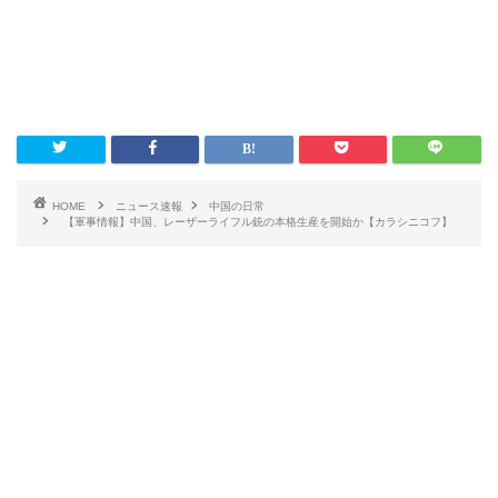
HOME
ニュース速報
中国の日常
【軍事情報】中国、レーザーライフル銃の本格生産を開始か【カラシニコフ】