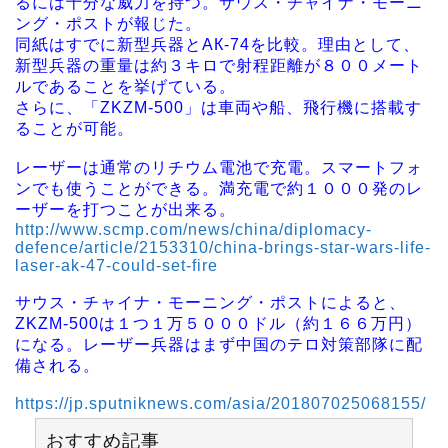
るには十分な威力を持つ。サウス・チャイナ・モーニ
ング・ポストが報じた。
同紙はすでに新型兵器とАК-74を比較。理由として、
新型兵器の重量は約３キロで射程距離が８００メート
ルであることを挙げている。
さらに、「ZKZM-500」は車両や船、飛行機に搭載す
ることが可能。
レーザーは通常のリチウム電池で充電。スマートフォ
ンでも使うことができる。満充電で約１０００発のレ
ーザーを打つことが出来る。
http://www.scmp.com/news/china/diplomacy-
defence/article/2153310/china-brings-star-wars-life-
laser-ak-47-could-set-fire
サウス・チャイナ・モーニング・ポストによると、
ZKZM-500は１つ１万５０００ドル（約１６６万円）
になる。レーザー兵器はまず中国のテロ対策部隊に配
備される。
https://jp.sputniknews.com/asia/201807025068155/
おすすめ記事