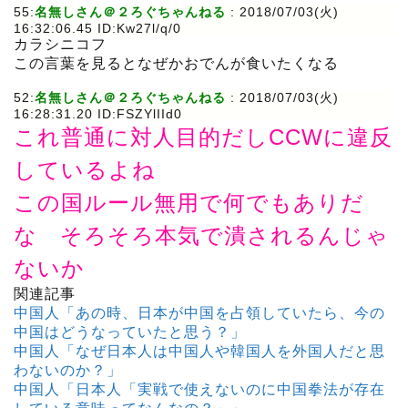
55:
名無しさん＠２ろぐちゃんねる
: 2018/07/03(火)
16:32:06.45 ID:Kw27l/q/0
カラシニコフ
この言葉を見るとなぜかおでんが食いたくなる
52:
名無しさん＠２ろぐちゃんねる
: 2018/07/03(火)
16:28:31.20 ID:FSZYlIId0
これ普通に対人目的だしCCWに違反
しているよね
この国ルール無用で何でもありだ
な そろそろ本気で潰されるんじゃ
ないか
関連記事
中国人「あの時、日本が中国を占領していたら、今の
中国はどうなっていたと思う？」
中国人「なぜ日本人は中国人や韓国人を外国人だと思
わないのか？」
中国人「日本人「実戦で使えないのに中国拳法が存在