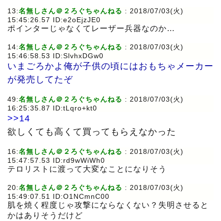
13:
名無しさん＠２ろぐちゃんねる
: 2018/07/03(火)
15:45:26.57 ID:e2oEjzJE0
ポインターじゃなくてレーザー兵器なのか…
14:
名無しさん＠２ろぐちゃんねる
: 2018/07/03(火)
15:46:58.53 ID:SlvhxDGw0
いまごろかよ俺が子供の頃にはおもちゃメーカー
が発売してたぞ
49:
名無しさん＠２ろぐちゃんねる
: 2018/07/03(火)
16:25:35.87 ID:tLqro+kt0
>>14
欲しくても高くて買ってもらえなかった
16:
名無しさん＠２ろぐちゃんねる
: 2018/07/03(火)
15:47:57.53 ID:rd9wWiWh0
テロリストに渡って大変なことになりそう
20:
名無しさん＠２ろぐちゃんねる
: 2018/07/03(火)
15:49:07.51 ID:O1NCmnC00
肌を焼く程度じゃ攻撃にならなくない？失明させると
かはありそうだけど