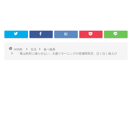
HOME
生活
食べ物系
「量は絶対に減らせない」大盛りモーニングの老舗喫茶店、泣く泣く値上げ