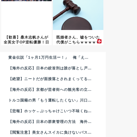
【歓喜】桑木志帆さんが
既婚者さん、嘘をついた
全英女子OP逆転優勝！日
代償がこちらｗｗｗｗｗ
本女...
ｗ
黄金伝説「1ヶ月1万円生活ー！」 俺「え...
【海外の反応】日本の絞首刑は誰が落とし戸...
【絶望】ニートだが面接落とされまくってる...
【海外の反応】京都が芸者街への観光客の立...
トルコ国籍の男「もう運転したくない」川口...
【悲報】ホッケ←ぶっちゃけこいつ不味くね...
【海外の反応】日本の群衆管理の方法 海外...
【閲覧注意】美女さんスイカに負けないバス...