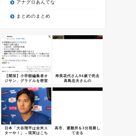
アナグロあんてな
まとめのまとめ
【闇深】小学館編集者オ
寿美花代さん94歳で死去
ジサン、グラドルを密室
高島忠夫さんの
に呼び...
妻・・・・...
日本「大谷翔平は全米ス
高市、避難所を3分視察し
ターや！」→現実はこち
て去る