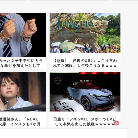
り合った女子中学生にカラ
【悲報】「沖縄のUSJ」←こう言わ
的な暴行を加えたとして
れてた施設、１年後こうなるｗｗｗ
50...
ｗ...
渡邊渚さん、「REAL
日産リーフNISMO、スポーツEVと
」欠席…インスタも1か月
して本気を出した模様ｗｗｗｗｗ
以...