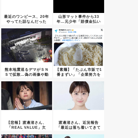
最近のワンピース、20年
山形マット事件から33
やってた話なんだった
年…元少年「賠償金払い
の？っ...
たくな...
熊本地震巡るデマがＳＮ
【素麺】「たぶん市販で1
Ｓで拡散…偽の画像や動
番まずい」「企業努力を
画の投...
して...
【悲報】渡邊渚さん、
渡邊渚さん、近況報告
「REAL VALUE」欠
「最近は落ち着いてきて
席…...
ます」