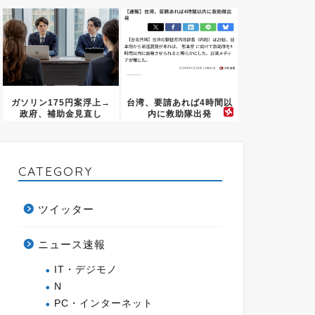
ら…
ガソリン175円案浮上→
台湾、要請あれば4時間以
政府、補助金見直し
内に救助隊出発
CATEGORY
ツイッター
ニュース速報
IT・デジモノ
N
PC・インターネット