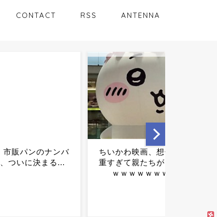
CONTACT
RSS
ANTENNA
わ映画、想像以上に
【悲報】三山凌輝さん、不
て親たちが困惑ｗｗ
倫報道を自身が経営する店
ｗｗｗｗｗｗ...
の「あんかけ丼」で謝罪し
てしまうｗｗｗ...