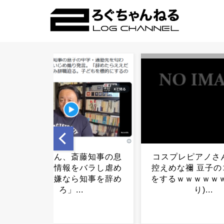
コスプレピアノさん、露出
ニチレイにサイバ
控えめな禰 豆子のコスプレ
た犯人、ダークウ
をするｗｗｗｗｗｗ(画像あ
んでもない声明を出
り)...