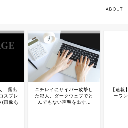
ABOUT
ー攻撃し
【速報】市販パンのナンバ
ちいか
ェブでと
ーワン、ついに決まる...
重すぎ
す...
ｗｗ