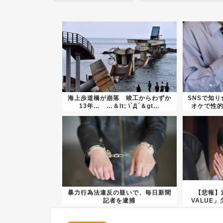
海上歩道橋が崩落 竣工からわずか
SNSで知
13年… …＆lt; \`Д´＆gt...
オケで性
暴力行為法違反の疑いで、毎日新聞
【悲報】
記者を逮捕
VALUE