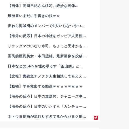
【画像】高岡早紀さん(52)、絶妙な画像...
履歴書いまだに手書きの奴ｗｗ
麦わら海賊団のメンバーで1人いらなつやつ...
【海外の反応】日本の神社をガンビア人男性...
リラックマのいなり寿司、ちょっと天才かも...
国民的巨乳美女・本田望結、最新画像を投稿...
日本などのSNSを埋め尽くす「釜山病」と...
【悲報】糞雑魚ナメクジ人生相談してもええ...
【動物】羊を救出する動画ｗｗｗｗｗｗｗｗ
【海外の反応】日本の放送局、ジャニーズ事...
【海外の反応】日本のいたずら「カンチョー...
ネトウヨ動画が流行りすぎてるからパヨク動...