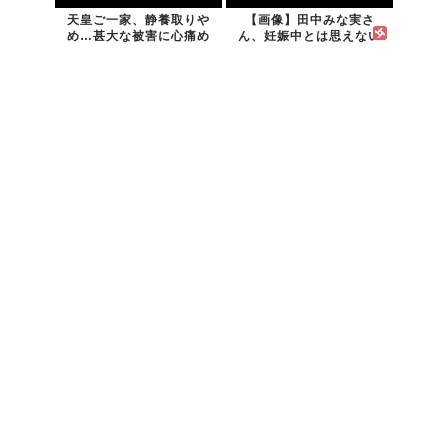
天皇ご一家、静養取りや
【画像】田中みな実さ
め…甚大な被害に心痛め
ん、妊娠中とは思えない
る
ヒール姿...