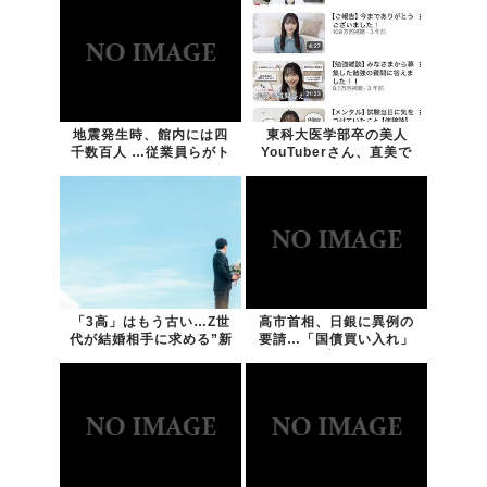
地震発生時、館内には四
東科大医学部卒の美人
千数百人 …従業員らがト
YouTuberさん、直美で
イ...
炎...
「3高」はもう古い…Z世
高市首相、日銀に異例の
代が結婚相手に求める”新
要請…「国債買い入れ」
条...
を求め...