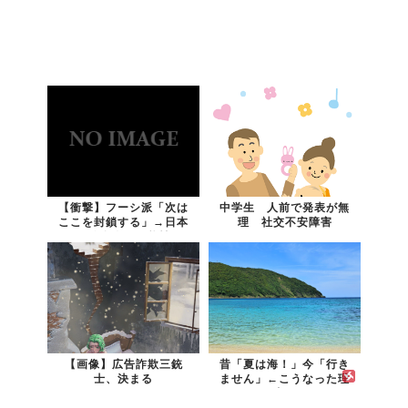
【衝撃】フーシ派「次は
中学生 人前で発表が無
ここを封鎖する」→日本
理 社交不安障害
に致命傷の可能性
【画像】広告詐欺三銃
昔「夏は海！」今「行き
士、決まる
ません」←こうなった理
由…