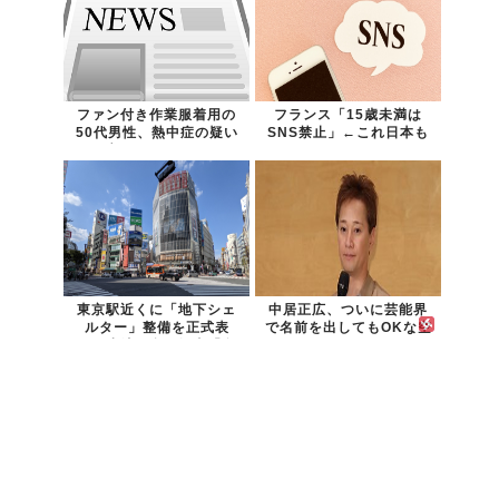
ファン付き作業服着用の
フランス「15歳未満は
50代男性、熱中症の疑い
SNS禁止」←これ日本も
で死亡…スポーツドリン
やるべき？
クも持参
東京駅近くに「地下シェ
中居正広、ついに芸能界
ルター」整備を正式表
で名前を出してもOKな空
明…小池百合子知事「多
気になるｗｗｗｗｗｗｗ
くの方が滞在、施設整備
ｗ
の効果高い」