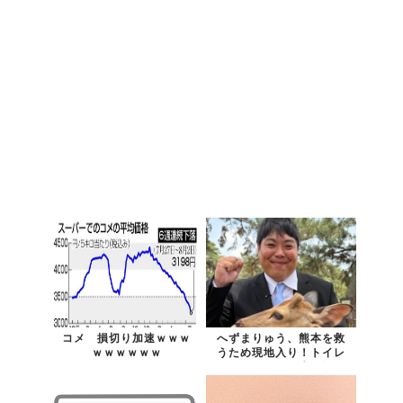
コメ 損切り加速ｗｗｗ
へずまりゅう、熊本を救
ｗｗｗｗｗｗ
うため現地入り！トイレ
ットペーパーや水を運び
地域の救世主に