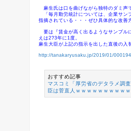
麻生氏は口を曲げながら独特のダミ声
「毎月勤労統計については、企業サンプ
指摘されている・・・ぜひ具体的な改善
要は『賃金が高く出るようなサンプルに
えは2?3年に1度。
麻生大臣が上記の指示を出した直後の入替
http://tanakaryusaku.jp/2019/01/00019
おすすめ記事
マスコミ「厚労省のデタラメ調査
臣は菅直人ｗｗｗｗｗｗｗｗｗｗ