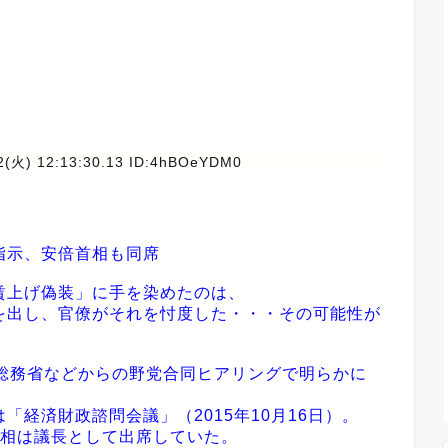
2(火) 12:13:30.13 ID:4hBOeYDM0
指示、安倍首相も同席
賃上げ偽装」に手を染めたのは、
を出し、官僚がそれを忖度した・・・その可能性が
総務省などからの野党合同ヒアリングで明らかに
経済財政諮問会議」（2015年10月16日）。
首相は議長として出席していた。