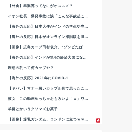
【外食】幸楽苑ってなにがオススメ？
イオン社長、爆発事故に涙「こんな事故起こ...
【海外の反応】日本大使がインドの学生や専...
【海外の反応】日本がオンライン海賊版を阻...
【画像】広島カープ田村俊介、“ゾンビたば...
【海外の反応】インドが第4の経済大国にな...
理想の乳って何カップや？
【海外の反応】2021年にCOVID-1...
【ヤバい】マナー悪いカップル見て思ったこ...
彼女「この動画めっちゃおもろいよ！ｗ」ワ...
羊羹とかいうクソマズお菓子
【画像】爆乳ガンダム、ロンドンに立つｗｗ...