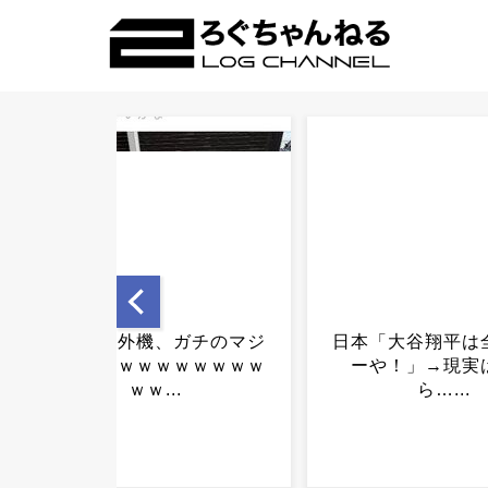
日本「大谷翔平は全米スタ
高市首相、党内か
ーや！」→現実はこち
「財源見つからな
ら…...
下げろ」と批判
ｗ...