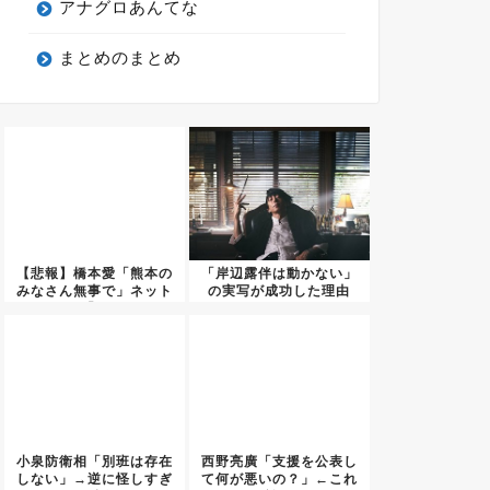
アナグロあんてな
まとめのまとめ
【悲報】橋本愛「熊本の
「岸辺露伴は動かない」
みなさん無事で」ネット
の実写が成功した理由
民「い...
小泉防衛相「別班は存在
西野亮廣「支援を公表し
しない」→逆に怪しすぎ
て何が悪いの？」←これ