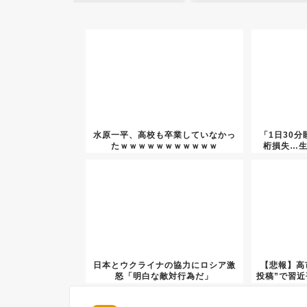
水原一平、高校も卒業していなかっ
「1日30分
たｗｗｗｗｗｗｗｗｗｗｗ
桁損失…
日本とウクライナの協力にロシア激
【悲報】高
怒「明白な敵対行為だ」
投稿”で習