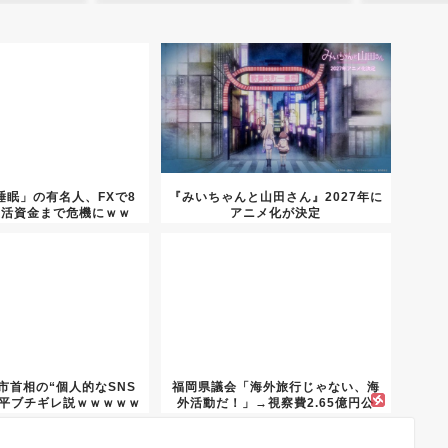
睡眠」の有名人、FXで8
『みいちゃんと山田さん』2027年に
生活資金まで危機にｗｗ
アニメ化が決定
ｗ...
市首相の“個人的なSNS
福岡県議会「海外旅行じゃない、海
近平ブチギレ説ｗｗｗｗｗ
外活動だ！」→視察費2.65億円公
開...