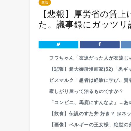
政治
【悲報】厚労省の賃上
た。議事録にガッツリ
フワちゃん「友達だった人が友達じゃ
【悲報】超大御所漫画家(52)「黒
ビスマルク「愚者は経験に学び、賢
寂しがり屋って治るものですか？
「コンビニ、馬鹿にすんなよ」→あの
【飲食】伝説のすた丼 好き？ @ネ
【画像】ベルギーの王女様、絶世の美