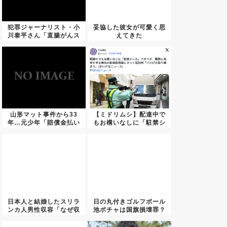
犯罪ジャーナリスト・小
妥協した彼女が可愛く思
川泰平さん「直腸がんス
えてきた
テージ...
山形マット事件から33
【ミドリムシ】配達中で
年…元少年「賠償金払い
もお構いなしに「駐禁シ
たくな...
ール」...
日本人と結婚したスリラ
日の丸付きゴルフボール
ンカ人男性収容「なぜ収
池ポチャは国旗損壊罪？
容され...
←これ...