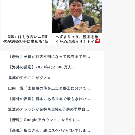
「3高」はもう古い…Z世
へずまりゅう、熊本を救
代が結婚相手に求める”新
うため現地入り！トイレ
条...
ットペ...
【悲報】子供が行方不明になって現在まで見...
【海外の反応】2023年に2,500万人...
鬼滅の刃のここがダメｗ
山内一豊「土佐藩の侍を上士と郷士に分けて...
【海外の反応】日本にある世界で最もきれい...
派遣のオッサンが金持ち自慢&子供の学歴自...
【情報】Googleアカウント、今日中に...
【画像】痴女さん、親にスケベがバレてしま...