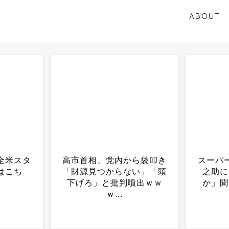
ABOUT
ら袋叩き
スーパーで見かけた阿部慎
女さん
い」「頭
之助に「今どうしてるの
を大量
噴出ｗｗ
か」聞いてみた結果ｗｗ
ｗ...