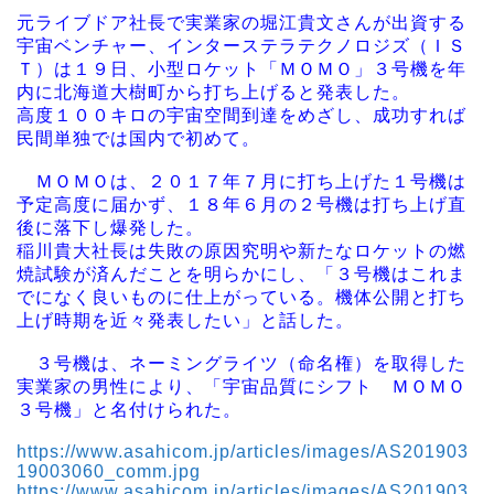
元ライブドア社長で実業家の堀江貴文さんが出資する
宇宙ベンチャー、インターステラテクノロジズ（ＩＳ
Ｔ）は１９日、小型ロケット「ＭＯＭＯ」３号機を年
内に北海道大樹町から打ち上げると発表した。
高度１００キロの宇宙空間到達をめざし、成功すれば
民間単独では国内で初めて。
ＭＯＭＯは、２０１７年７月に打ち上げた１号機は
予定高度に届かず、１８年６月の２号機は打ち上げ直
後に落下し爆発した。
稲川貴大社長は失敗の原因究明や新たなロケットの燃
焼試験が済んだことを明らかにし、「３号機はこれま
でになく良いものに仕上がっている。機体公開と打ち
上げ時期を近々発表したい」と話した。
３号機は、ネーミングライツ（命名権）を取得した
実業家の男性により、「宇宙品質にシフト ＭＯＭＯ
３号機」と名付けられた。
https://www.asahicom.jp/articles/images/AS201903
19003060_comm.jpg
https://www.asahicom.jp/articles/images/AS201903