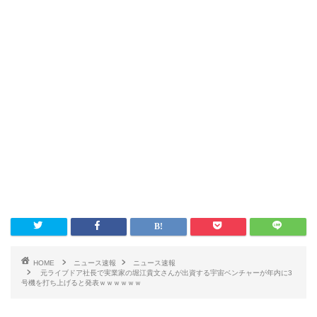
HOME
ニュース速報
ニュース速報
元ライブドア社長で実業家の堀江貴文さんが出資する宇宙ベンチャーが年内に3
号機を打ち上げると発表ｗｗｗｗｗｗ