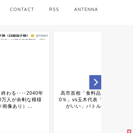
CONTACT
RSS
ANTENNA
相「食料品の消費税
中華アニメ、やっぱ日本の
s玉木代表「別の減税
後追いだったｗｗｗｗｗｗ
い」バトル勃発...
ｗｗｗｗ...