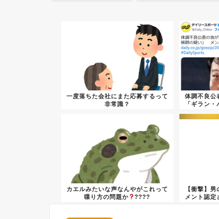
一度落ちた会社にまた応募するって
体調不良公
非常識？
「ギラン・
カエルみたいな声なんやがこれって
【衝撃】男
喋り方の問題か
????
メント認定