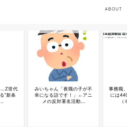
ABOUT
の子が不
事務職、終わる‥‥2040年
高市首
」←アニ
には440万人が余剰な模様
0％」v
...
（※画像あり）...
がい