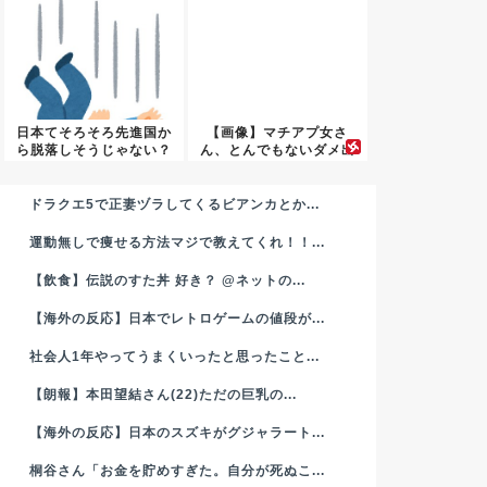
日本てそろそろ先進国か
【画像】マチアプ女さ
ら脱落しそうじゃない？
ん、とんでもないダメ出
しをして...
ドラクエ5で正妻ヅラしてくるビアンカとか...
運動無しで痩せる方法マジで教えてくれ！！...
【飲食】伝説のすた丼 好き？ @ネットの...
【海外の反応】日本でレトロゲームの値段が...
社会人1年やってうまくいったと思ったこと...
【朗報】本田望結さん(22)ただの巨乳の...
【海外の反応】日本のスズキがグジャラート...
桐谷さん「お金を貯めすぎた。自分が死ぬこ...