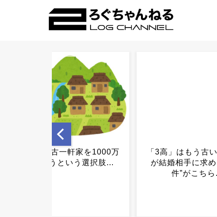
「3高」はもう古い…Z世代
みいちゃん「夜職
が結婚相手に求める”新条
幸になる話です！
件”がこちら...
メの反対署名活動