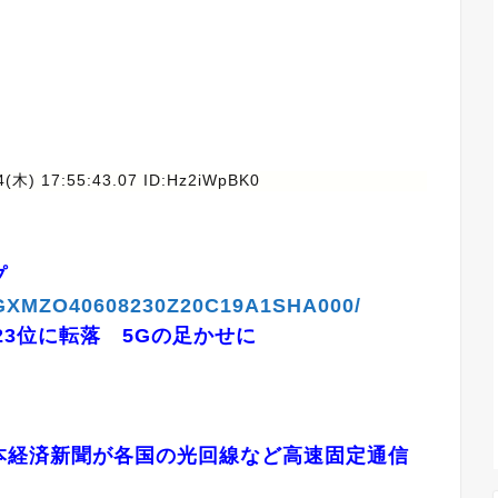
4(木) 17:55:43.07 ID:Hz2iWpBK0
プ
e/DGXMZO40608230Z20C19A1SHA000/
23位に転落 5Gの足かせに
本経済新聞が各国の光回線など高速固定通信