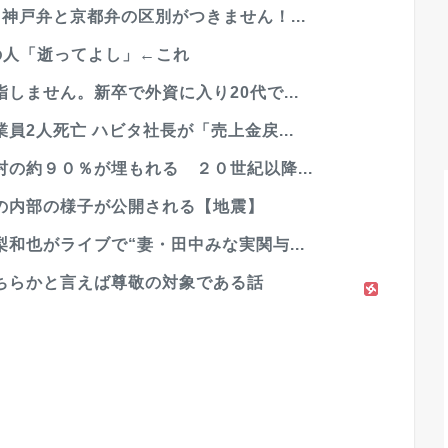
神戸弁と京都弁の区別がつきません！...
昔の人「逝ってよし」←これ
しません。新卒で外資に入り20代で...
2人死亡 ハビタ社長が「売上金戻...
の約９０％が埋もれる ２０世紀以降...
の内部の様子が公開される【地震】
和也がライブで“妻・田中みな実関与...
ちらかと言えば尊敬の対象である話