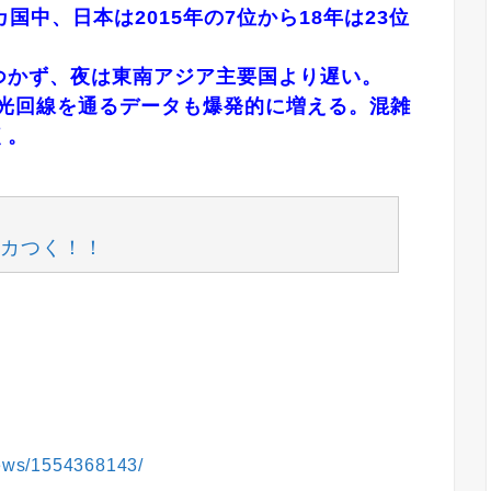
国中、日本は2015年の7位から18年は23位
つかず、夜は東南アジア主要国より遅い。
、光回線を通るデータも爆発的に増える。混雑
く。
カつく！！
/news/1554368143/