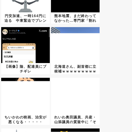
円安加速、一時164円に
熊本地震、まだ終わって
迫る 中東緊迫でブレン
なかった…専門家「割れ
ト原...
残りが...
【画像】陰、配達員にブ
北海道さん、副首都に立
チギレ
候補ｗｗｗｗｗｗｗｗｗ
ちいかわの映画、治安が
れいわ奥田議員、共産・
悪くなる・・・・・
山添議員の質疑中に「そ
うだ！...