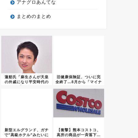
アナグロあんてな
まとめのまとめ
蓮舫氏「麻生さんが天皇
旧健康保険証、ついに完
の外戚になり平安時代の
全終了…8月から「マイナ
藤原道...
保険...
新型エルグランド、ガチ
【衝撃】熊本コストコ、
で”高級ホテル”みたいに
高所の商品が一斉落下…