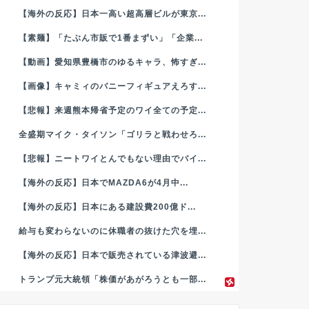
【海外の反応】日本一高い超高層ビルが東京...
【素麺】「たぶん市販で1番まずい」「企業...
【動画】愛知県豊橋市のゆるキャラ、怖すぎ...
【画像】キャミィのバニーフィギュアえろす...
【悲報】来週熊本帰省予定のワイ全ての予定...
全盛期マイク・タイソン「ゴリラと戦わせろ...
【悲報】ニートワイとんでもない理由でバイ...
【海外の反応】日本でMAZDA6が4月中...
【海外の反応】日本にある建設費200億ド...
給与も変わらないのに休職者の抜けた穴を埋...
【海外の反応】日本で販売されている津波避...
トランプ元大統領「株価があがろうとも一部...