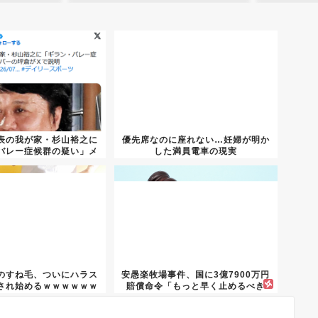
表の我が家・杉山裕之に
優先席なのに座れない…妊婦が明か
バレー症候群の疑い」メ
した満員電車の現実
ンバ...
のすね毛、ついにハラス
安愚楽牧場事件、国に3億7900万円
され始めるｗｗｗｗｗｗ
賠償命令「もっと早く止めるべき
だ...